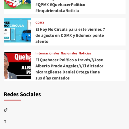
#QPMX #QuehacerPolitico
#InquiriendoLaNoticia
CDMX
El Hoy No Circula para este viernes 7
de agosto en CDMX y Edomex ponte
atento
Internacionales
Nacionales
Noticias
El Quehacer Político a través///Jose
Alberto Prado Angeles///El dictador
nicaragüense Daniel Ortega tiene
sus días contados
Redes Sociales
TikTok
threads