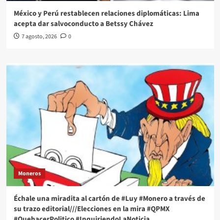
México y Perú restablecen relaciones diplomáticas: Lima
acepta dar salvoconducto a Betssy Chávez
7 agosto, 2026
0
Moneros
Échale una miradita al cartón de #Luy #Monero a través de
su trazo editorial///Elecciones en la mira #QPMX
#QuehacerPolitico #InquiriendoLaNoticia