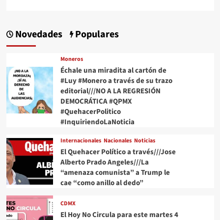
Novedades
Populares
Moneros
Échale una miradita al cartón de
#Luy #Monero a través de su trazo
editorial///NO A LA REGRESIÓN
DEMOCRÁTICA #QPMX
#QuehacerPolitico
#InquiriendoLaNoticia
Internacionales
Nacionales
Noticias
El Quehacer Político a través///Jose
Alberto Prado Angeles///La
“amenaza comunista” a Trump le
cae “como anillo al dedo”
CDMX
El Hoy No Circula para este martes 4