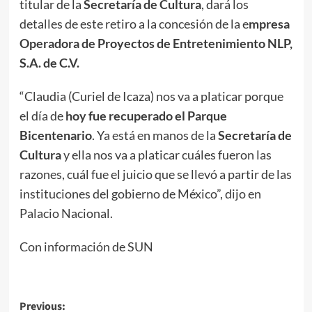
titular de la
Secretaría de Cultura
, dará los
detalles de este retiro a la concesión de la e
mpresa
Operadora de Proyectos de Entretenimiento NLP,
S.A. de C.V.
“Claudia (Curiel de Icaza) nos va a platicar porque
el día de
hoy fue recuperado el
Parque
Bicentenario
. Ya está en manos de la
Secretaría de
Cultura
y ella nos va a platicar cuáles fueron las
razones, cuál fue el juicio que se llevó a partir de las
instituciones del gobierno de México”, dijo en
Palacio Nacional.
Con información de SUN
Post
Previous: