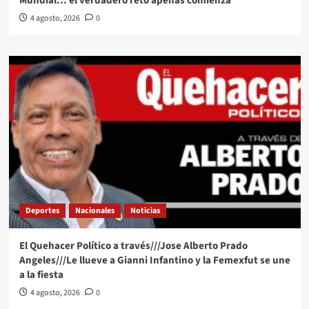
Mundial… el verdadero reto apenas comienza
4 agosto, 2026
0
Deportes
Nacionales
Noticias
El Quehacer Político a través///Jose Alberto Prado
Angeles///Le llueve a Gianni Infantino y la Femexfut se une
a la fiesta
4 agosto, 2026
0