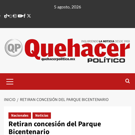
Saltar
5 agosto, 2026
al
TikTok
threads
Instagram
Youtube
Facebook
X
contenido
Menú
principal
INICIO
RETIRAN CONCESIÓN DEL PARQUE BICENTENARIO
Nacionales
Noticias
Retiran concesión del Parque
Bicentenario