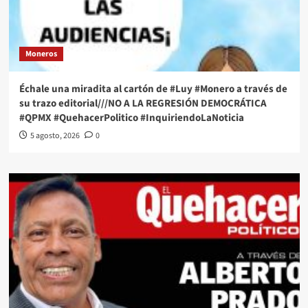
Moneros
Échale una miradita al cartón de #Luy #Monero a través de
su trazo editorial///NO A LA REGRESIÓN DEMOCRÁTICA
#QPMX #QuehacerPolitico #InquiriendoLaNoticia
5 agosto, 2026
0