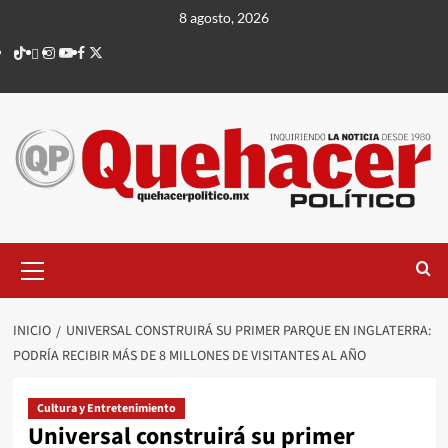
Saltar
8 agosto, 2026
al
TikTok
threads
Instagram
Youtube
Facebook
X
contenido
Menú
principal
INICIO
UNIVERSAL CONSTRUIRÁ SU PRIMER PARQUE EN INGLATERRA:
PODRÍA RECIBIR MÁS DE 8 MILLONES DE VISITANTES AL AÑO
Cultura y Entretenimiento
Universal construirá su primer