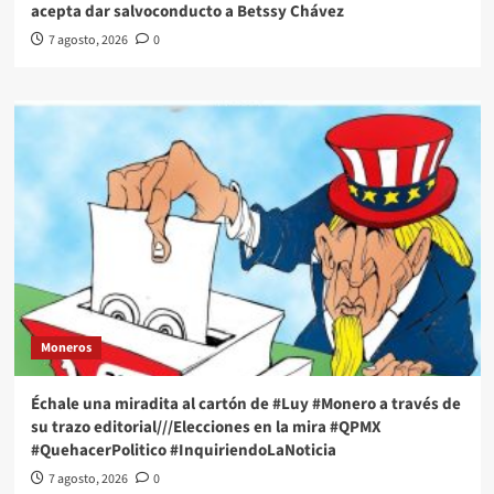
acepta dar salvoconducto a Betssy Chávez
7 agosto, 2026
0
Moneros
Échale una miradita al cartón de #Luy #Monero a través de
su trazo editorial///Elecciones en la mira #QPMX
#QuehacerPolitico #InquiriendoLaNoticia
7 agosto, 2026
0