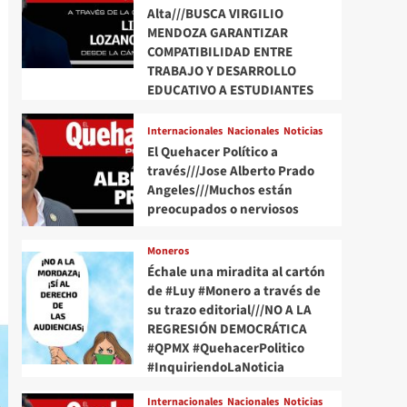
Alta///BUSCA VIRGILIO
MENDOZA GARANTIZAR
COMPATIBILIDAD ENTRE
TRABAJO Y DESARROLLO
EDUCATIVO A ESTUDIANTES
Internacionales
Nacionales
Noticias
El Quehacer Político a
través///Jose Alberto Prado
Angeles///Muchos están
preocupados o nerviosos
Moneros
Échale una miradita al cartón
de #Luy #Monero a través de
su trazo editorial///NO A LA
REGRESIÓN DEMOCRÁTICA
#QPMX #QuehacerPolitico
#InquiriendoLaNoticia
Internacionales
Nacionales
Noticias