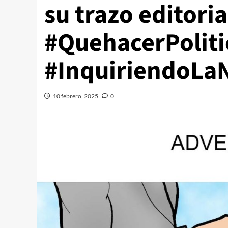
su trazo editori
#QuehacerPoliti
#InquiriendoLaN
10 febrero, 2025
0