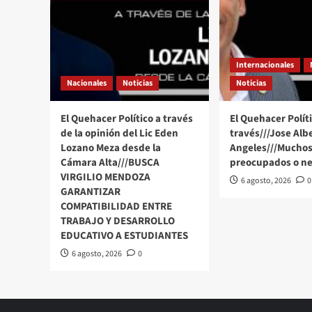
Internacionales
Nacionales
Noticias
Noticias
El Quehacer Político a través
El Quehacer Políti
de la opinión del Lic Eden
través///Jose Alb
Lozano Meza desde la
Angeles///Muchos
Cámara Alta///BUSCA
preocupados o ne
VIRGILIO MENDOZA
6 agosto, 2026
0
GARANTIZAR
COMPATIBILIDAD ENTRE
TRABAJO Y DESARROLLO
EDUCATIVO A ESTUDIANTES
6 agosto, 2026
0