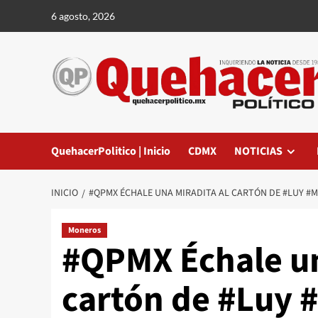
Saltar
6 agosto, 2026
al
contenido
QuehacerPolitico | Inicio
CDMX
NOTICIAS
INICIO
#QPMX ÉCHALE UNA MIRADITA AL CARTÓN DE #LUY #
Moneros
#QPMX Échale un
cartón de #Luy 