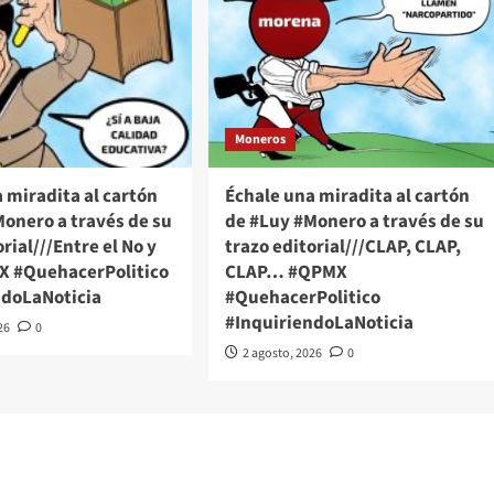
Moneros
 miradita al cartón
Échale una miradita al cartón
onero a través de su
de #Luy #Monero a través de su
rial///Entre el No y
trazo editorial///CLAP, CLAP,
MX #QuehacerPolitico
CLAP… #QPMX
ndoLaNoticia
#QuehacerPolitico
#InquiriendoLaNoticia
26
0
2 agosto, 2026
0