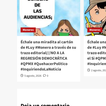
Moneros
Moneros
Échale una miradita al cartón
Échale una
de #Luy #Monero a través de su
de #Luy #M
trazo editorial///NO A LA
trazo edito
REGRESIÓN DEMOCRÁTICA
el Si #QP
#QPMX #QuehacerPolitico
#Inquirie
#InquiriendoLaNoticia
2 agosto, 20
5 agosto, 2026
0
Deja un comentario