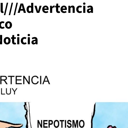
al///Advertencia
co
oticia