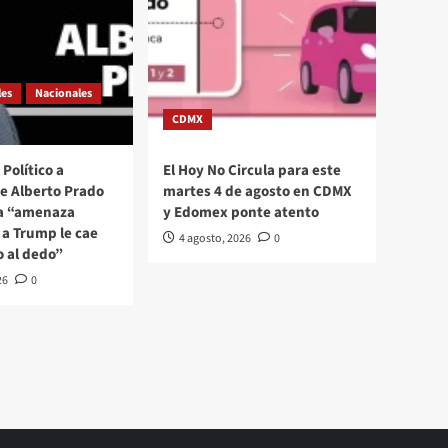
les
Nacionales
CDMX
Político a
El Hoy No Circula para este
se Alberto Prado
martes 4 de agosto en CDMX
La “amenaza
y Edomex ponte atento
a Trump le cae
4 agosto, 2026
0
o al dedo”
26
0