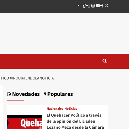
TikTok
threads
Instagram
Youtube
Facebook
X
ITICO #INQUIRIENDOLANOTICIA
Novedades
Populares
Nacionales
Noticias
El Quehacer Político a través
de la opinión del Lic Eden
Lozano Meza desde la Cámara