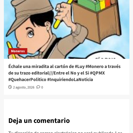
Moneros
Échale una miradita al cartón de #Luy #Monero a través
de su trazo editorial///Entre el No y el Si #QPMX
#QuehacerPolitico #InquiriendoLaNoticia
2 agosto, 2026
0
Deja un comentario
Tu dirección de correo electrónico no será publicada.
Los