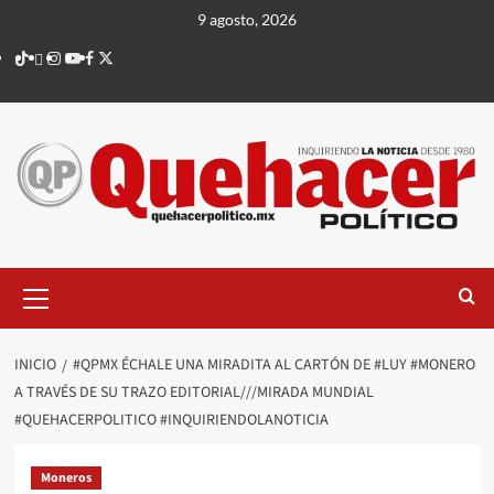
Saltar
9 agosto, 2026
al
TikTok
threads
Instagram
Youtube
Facebook
X
contenido
Menú
principal
INICIO
#QPMX ÉCHALE UNA MIRADITA AL CARTÓN DE #LUY #MONERO
A TRAVÉS DE SU TRAZO EDITORIAL///MIRADA MUNDIAL
#QUEHACERPOLITICO #INQUIRIENDOLANOTICIA
Moneros