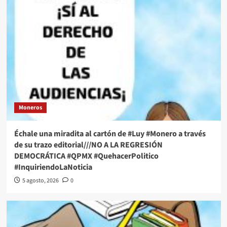
Moneros
Échale una miradita al cartón de #Luy #Monero a través
de su trazo editorial///NO A LA REGRESIÓN
DEMOCRÁTICA #QPMX #QuehacerPolitico
#InquiriendoLaNoticia
5 agosto, 2026
0