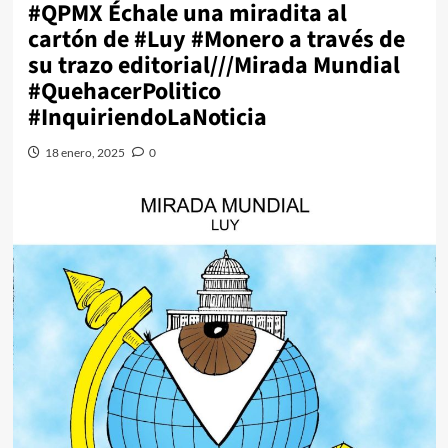
#QPMX Échale una miradita al
cartón de #Luy #Monero a través de
su trazo editorial///Mirada Mundial
#QuehacerPolitico
#InquiriendoLaNoticia
18 enero, 2025
0