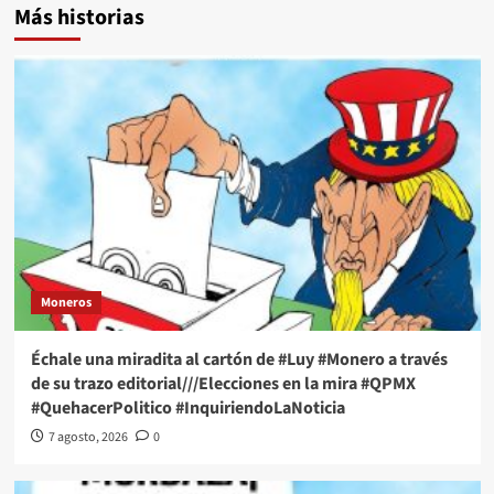
Más historias
Moneros
Échale una miradita al cartón de #Luy #Monero a través
de su trazo editorial///Elecciones en la mira #QPMX
#QuehacerPolitico #InquiriendoLaNoticia
7 agosto, 2026
0