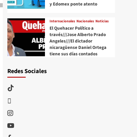
y Edomex ponte atento
Internacionales
Nacionales
Noticias
El Quehacer Político a
través///Jose Alberto Prado
Angeles///El dictador
nicaragüense Daniel Ortega
tiene sus días contados
Redes Sociales
TikTok
threads
Instagram
Youtube
Facebook