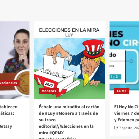
Nacionales
Moneros
CDMX
stablecen
Échale una miradita al cartón
El Hoy No Ci
áticas:
de #Luy #Monero a través de
viernes 7 d
su trazo
y Edomex p
Betssy
editorial///Elecciones en la
7 agosto, 20
mira #QPMX