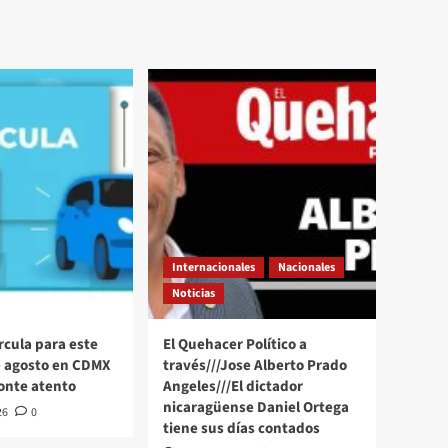
Internacionales
Nacionales
Noticias
rcula para este
El Quehacer Político a
e agosto en CDMX
través///Jose Alberto Prado
onte atento
Angeles///El dictador
nicaragüense Daniel Ortega
26
0
tiene sus días contados