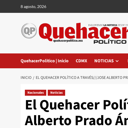
Saltar
8 agosto, 2026
al
contenido
QuehacerPolitico | Inicio
CDMX
NOTICIAS
INICIO
EL QUEHACER POLÍTICO A TRAVÉS///JOSE ALBERTO P
Nacionales
Noticias
El Quehacer Polí
Alberto Prado Á