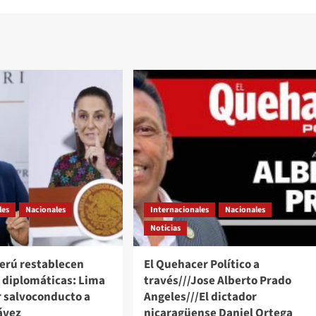
les
Nacionales
Internacionales
Nacionales
Noticias
Perú restablecen
El Quehacer Político a
s diplomáticas: Lima
través///Jose Alberto Prado
r salvoconducto a
Angeles///El dictador
ávez
nicaragüense Daniel Ortega