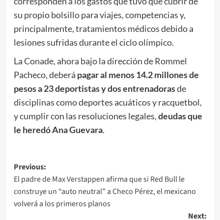
corresponden a los gastos que tuvo que cubrir de
su propio bolsillo para viajes, competencias y,
principalmente, tratamientos médicos debido a
lesiones sufridas durante el ciclo olímpico.
La Conade, ahora bajo la dirección de Rommel
Pacheco, deberá
pagar al menos 14.2 millones de
pesos a 23 deportistas y dos entrenadoras
de
disciplinas como deportes acuáticos y racquetbol,
y cumplir con las resoluciones legales,
deudas que
le heredó Ana Guevara
.
Post
Previous:
El padre de Max Verstappen afirma que si Red Bull le
navigation
construye un “auto neutral” a Checo Pérez, el mexicano
volverá a los primeros planos
Next: