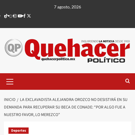
Saltar
7 agosto, 2026
al
TikTok
threads
Instagram
Youtube
Facebook
X
contenido
Menú
principal
INICIO
LA EXCLAVADISTA ALEJANDRA OROZCO NO DESISTIRÁ EN SU
DEMANDA PARA RECUPERAR SU BECA DE CONADE: “POR ALGO FUE A
NUESTRO FAVOR, LO MEREZCO”
Deportes