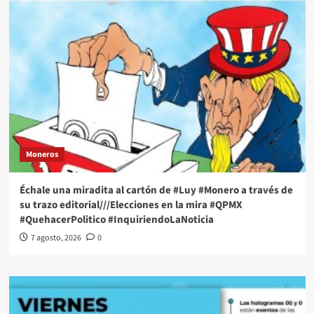
Moneros
Échale una miradita al cartón de #Luy #Monero a través de
su trazo editorial///Elecciones en la mira #QPMX
#QuehacerPolitico #InquiriendoLaNoticia
7 agosto, 2026
0