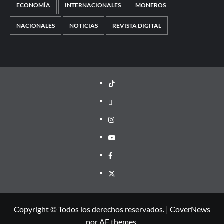
ECONOMÍA
INTERNACIONALES
MONEROS
NACIONALES
NOTICIAS
REVISTA DIGITAL
TikTok
threads
Instagram
Youtube
Facebook
X
Copyright © Todos los derechos reservados.
|
CoverNews
por AF themes.