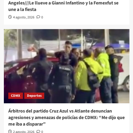
Angeles///Le llueve a Gianni Infantino y la Femexfut se
une a la fiesta
4 agosto, 2026
0
CDMX
Deportes
Árbitros del partido Cruz Azul vs Atlante denuncian
agresiones y amenazas de policías de CDMX: “Me dijo que
me iba a disparar”
2 agosto, 2026
0