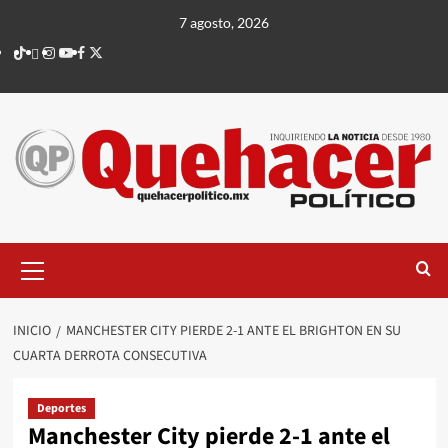
Saltar
7 agosto, 2026
al
TikTok
threads
Instagram
Youtube
Facebook
X
contenido
Menú
principal
INICIO
MANCHESTER CITY PIERDE 2-1 ANTE EL BRIGHTON EN SU
CUARTA DERROTA CONSECUTIVA
Deportes
Manchester City pierde 2-1 ante el