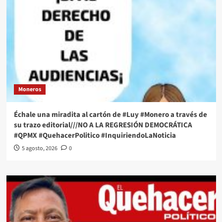
Moneros
Échale una miradita al cartón de #Luy #Monero a través de
su trazo editorial///NO A LA REGRESIÓN DEMOCRÁTICA
#QPMX #QuehacerPolitico #InquiriendoLaNoticia
5 agosto, 2026
0