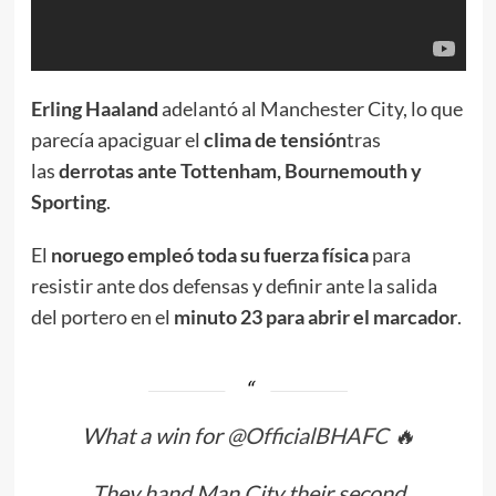
Erling Haaland
adelantó al Manchester City, lo que
parecía apaciguar el
clima de tensión
tras
las
derrotas ante Tottenham, Bournemouth y
Sporting
.
El
noruego empleó toda su fuerza física
para
resistir ante dos defensas y definir ante la salida
del portero en el
minuto 23 para abrir el marcador
.
What a win for
@OfficialBHAFC
🔥
They hand Man City their second