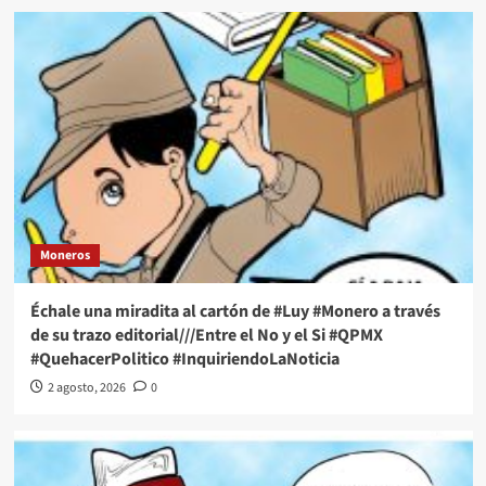
Moneros
Échale una miradita al cartón de #Luy #Monero a través
de su trazo editorial///Entre el No y el Si #QPMX
#QuehacerPolitico #InquiriendoLaNoticia
2 agosto, 2026
0