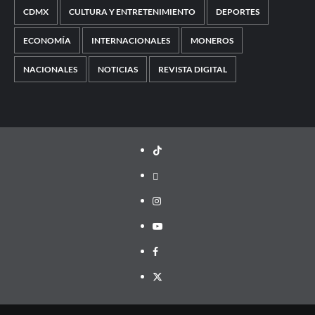
CDMX
CULTURA Y ENTRETENIMIENTO
DEPORTES
ECONOMÍA
INTERNACIONALES
MONEROS
NACIONALES
NOTICIAS
REVISTA DIGITAL
TikTok
threads
Instagram
Youtube
Facebook
X