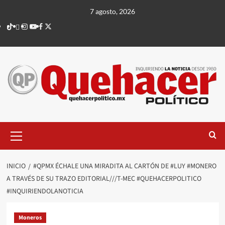
Saltar
7 agosto, 2026
al
TikTok
threads
Instagram
Youtube
Facebook
X
contenido
Menú
principal
INICIO
#QPMX ÉCHALE UNA MIRADITA AL CARTÓN DE #LUY #MONERO
A TRAVÉS DE SU TRAZO EDITORIAL///T-MEC #QUEHACERPOLITICO
#INQUIRIENDOLANOTICIA
Moneros