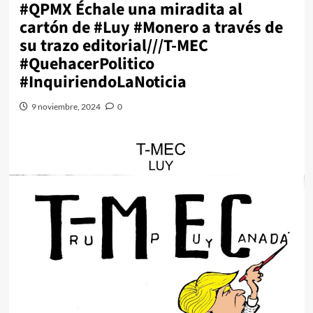
#QPMX Échale una miradita al
cartón de #Luy #Monero a través de
su trazo editorial///T-MEC
#QuehacerPolitico
#InquiriendoLaNoticia
9 noviembre, 2024
0