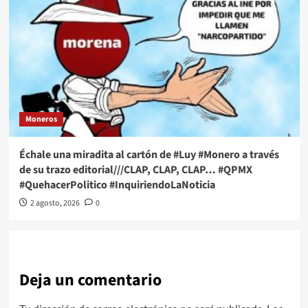
Moneros
Échale una miradita al cartón de #Luy #Monero a través
de su trazo editorial///CLAP, CLAP, CLAP… #QPMX
#QuehacerPolitico #InquiriendoLaNoticia
2 agosto, 2026
0
Deja un comentario