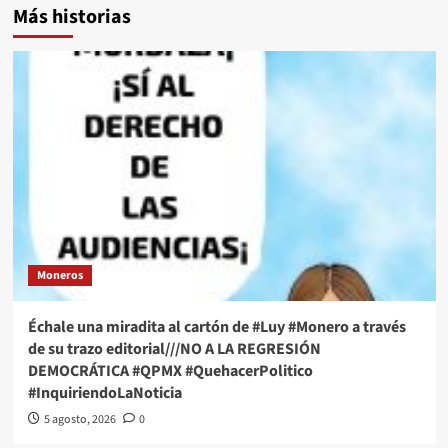
Más historias
Moneros
Échale una miradita al cartón de #Luy #Monero a través
de su trazo editorial///NO A LA REGRESIÓN
DEMOCRÁTICA #QPMX #QuehacerPolitico
#InquiriendoLaNoticia
5 agosto, 2026
0