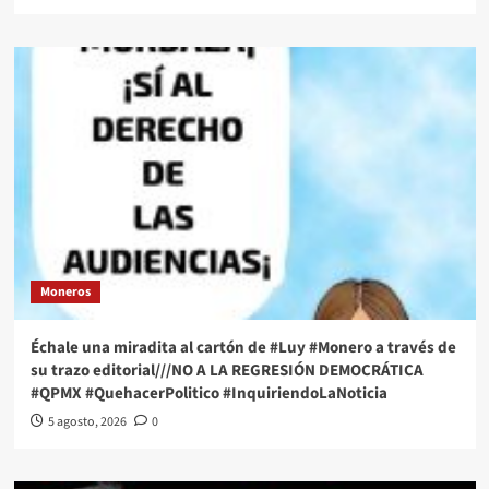
Moneros
Échale una miradita al cartón de #Luy #Monero a través de
su trazo editorial///NO A LA REGRESIÓN DEMOCRÁTICA
#QPMX #QuehacerPolitico #InquiriendoLaNoticia
5 agosto, 2026
0