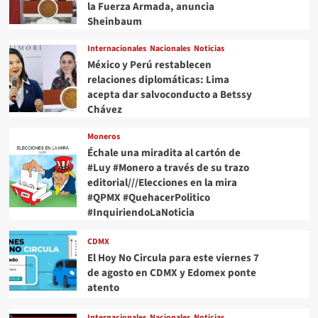
la Fuerza Armada, anuncia
Sheinbaum
Internacionales
Nacionales
Noticias
México y Perú restablecen
relaciones diplomáticas: Lima
acepta dar salvoconducto a Betssy
Chávez
Moneros
Échale una miradita al cartón de
#Luy #Monero a través de su trazo
editorial///Elecciones en la mira
#QPMX #QuehacerPolitico
#InquiriendoLaNoticia
CDMX
El Hoy No Circula para este viernes 7
de agosto en CDMX y Edomex ponte
atento
Internacionales
Nacionales
Noticias