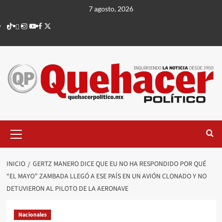
Saltar
7 agosto, 2026
al
TikTok
threads
Instagram
Youtube
Facebook
X
contenido
Menú
principal
INICIO
GERTZ MANERO DICE QUE EU NO HA RESPONDIDO POR QUÉ
“EL MAYO” ZAMBADA LLEGÓ A ESE PAÍS EN UN AVIÓN CLONADO Y NO
DETUVIERON AL PILOTO DE LA AERONAVE
Nacionales