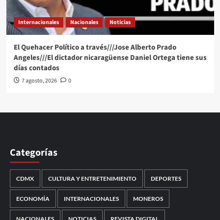
Internacionales
Nacionales
Noticias
El Quehacer Político a través///Jose Alberto Prado
Angeles///El dictador nicaragüense Daniel Ortega tiene sus
días contados
7 agosto, 2026
0
Categorías
CDMX
CULTURA Y ENTRETENIMIENTO
DEPORTES
ECONOMÍA
INTERNACIONALES
MONEROS
NACIONALES
NOTICIAS
REVISTA DIGITAL