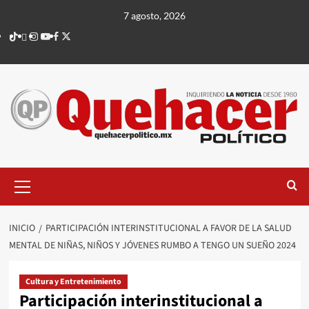
Saltar
7 agosto, 2026
al
TikTok
threads
Instagram
Youtube
Facebook
X
contenido
Menú
principal
INICIO
PARTICIPACIÓN INTERINSTITUCIONAL A FAVOR DE LA SALUD
MENTAL DE NIÑAS, NIÑOS Y JÓVENES RUMBO A TENGO UN SUEÑO 2024
Cultura y Entretenimiento
Participación interinstitucional a