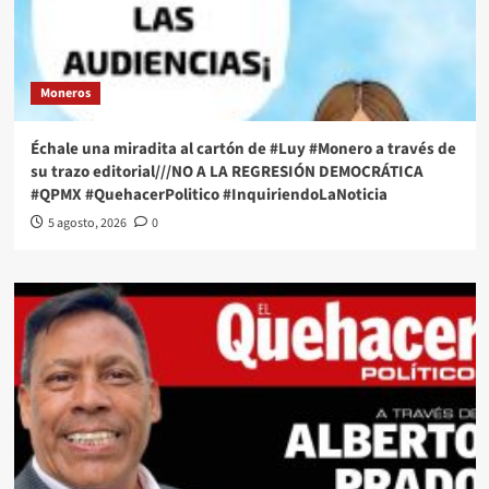
Moneros
Échale una miradita al cartón de #Luy #Monero a través de
su trazo editorial///NO A LA REGRESIÓN DEMOCRÁTICA
#QPMX #QuehacerPolitico #InquiriendoLaNoticia
5 agosto, 2026
0