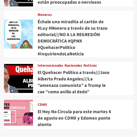
están preocupados o nerviosos
Moneros
Échale una miradita al cartón de
#Luy #Monero a través de su trazo
editorial///NO A LA REGRESIÓN
DEMOCRÁTICA #QPMX
#QuehacerPolitico
#InquiriendoLaNoticia
Internacionales
Nacionales
Noticias
El Quehacer Político a través///Jose
Alberto Prado Angeles///La
“amenaza comunista” a Trump le
cae “como anillo al dedo”
CDMX
El Hoy No Circula para este martes 4
de agosto en CDMX y Edomex ponte
atento