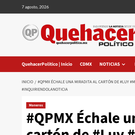
Saltar
7 agosto, 2026
al
contenido
QuehacerPolitico | Inicio
CDMX
NOTICIAS
INICIO
#QPMX ÉCHALE UNA MIRADITA AL CARTÓN DE #LUY #M
#INQUIRIENDOLANOTICIA
Moneros
#QPMX Échale un
cartón de #Luy 