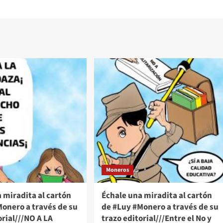
Moneros
 miradita al cartón
Échale una miradita al cartón
onero a través de su
de #Luy #Monero a través de su
orial///NO A LA
trazo editorial///Entre el No y