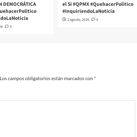
N DEMOCRÁTICA
el Si #QPMX #QuehacerPolitico
ehacerPolitico
#InquiriendoLaNoticia
ndoLaNoticia
2 agosto, 2026
0
26
0
Los campos obligatorios están marcados con
*