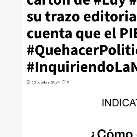
su trazo editori
cuenta que el P
#QuehacerPoliti
#InquiriendoLaN
13 octubre, 2024
0