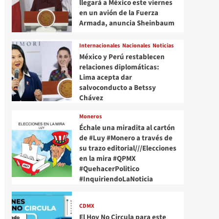
llegará a México este viernes
en un avión de la Fuerza
Armada, anuncia Sheinbaum
Internacionales
Nacionales
Noticias
México y Perú restablecen
relaciones diplomáticas:
Lima acepta dar
salvoconducto a Betssy
Chávez
Moneros
Échale una miradita al cartón
de #Luy #Monero a través de
su trazo editorial///Elecciones
en la mira #QPMX
#QuehacerPolitico
#InquiriendoLaNoticia
CDMX
El Hoy No Circula para este