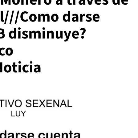
al///Como darse
IB disminuye?
co
oticia