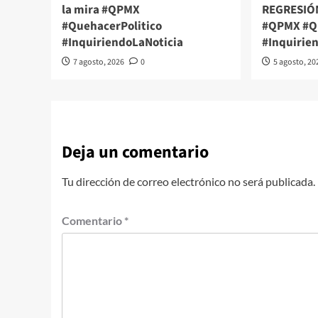
la mira #QPMX
REGRESIÓ
#QuehacerPolitico
#QPMX #Qu
#InquiriendoLaNoticia
#Inquirie
7 agosto, 2026
0
5 agosto, 20
Deja un comentario
Tu dirección de correo electrónico no será publicada.
Comentario
*