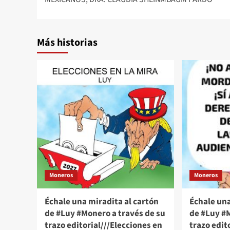
Más historias
Moneros
Moneros
Échale una miradita al cartón
Échale una
de #Luy #Monero a través de su
de #Luy #M
trazo editorial///Elecciones en
trazo edit