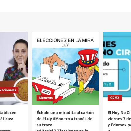
Nacionales
Moneros
CDMX
stablecen
Échale una miradita al cartón
El Hoy No Ci
áticas:
de #Luy #Monero a través de
viernes 7 d
su trazo
y Edomex p