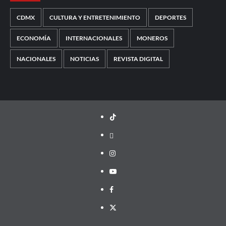
CDMX
CULTURA Y ENTRETENIMIENTO
DEPORTES
ECONOMÍA
INTERNACIONALES
MONEROS
NACIONALES
NOTICIAS
REVISTA DIGITAL
TikTok
threads
Instagram
Youtube
Facebook
X