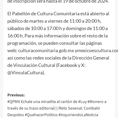
de inscripción será hasta el 19 de octubre de 2024.
El Pabellón de Cultura Comunitaria está abierto al
público de martes a viernes de 11:00 a 20:00 h,
sábados de 10:00 a 17:00 h y domingos de 11:00 a
16:00 h. Para más información sobre el resto de la
programación, se pueden consultar las páginas
web:
culturacomunitaria.gob.mx
y
mexicoescultura.c
así como las redes sociales de la Dirección General
de Vinculación Cultural (Facebook y X:
@VinculaCultura).
Post
Previous:
#QPMX Echale una miradita al cartón de #Luy #Monero a
navigation
través de su trazo editorial///Reto Sexenal: Combatir
Despidos #QuehacerPolitico #InquiriendoLaNoticia