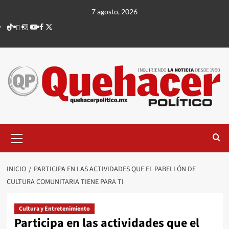
Saltar
7 agosto, 2026
al
TikTok
threads
Instagram
Youtube
Facebook
X
contenido
Menú
principal
INICIO
PARTICIPA EN LAS ACTIVIDADES QUE EL PABELLÓN DE
CULTURA COMUNITARIA TIENE PARA TI
Cultura y Entretenimiento
Participa en las actividades que el