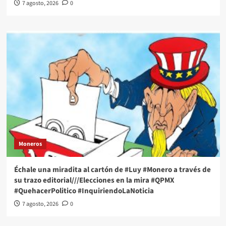
7 agosto, 2026
0
Moneros
Échale una miradita al cartón de #Luy #Monero a través de
su trazo editorial///Elecciones en la mira #QPMX
#QuehacerPolitico #InquiriendoLaNoticia
7 agosto, 2026
0