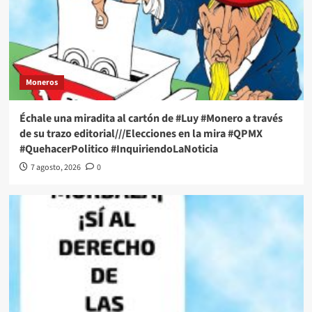
Moneros
Échale una miradita al cartón de #Luy #Monero a través
de su trazo editorial///Elecciones en la mira #QPMX
#QuehacerPolitico #InquiriendoLaNoticia
7 agosto, 2026
0