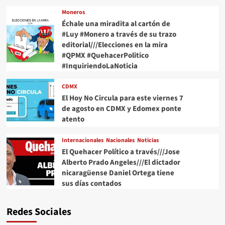
Moneros
Échale una miradita al cartón de
#Luy #Monero a través de su trazo
editorial///Elecciones en la mira
#QPMX #QuehacerPolitico
#InquiriendoLaNoticia
CDMX
El Hoy No Circula para este viernes 7
de agosto en CDMX y Edomex ponte
atento
Internacionales
Nacionales
Noticias
El Quehacer Político a través///Jose
Alberto Prado Angeles///El dictador
nicaragüense Daniel Ortega tiene
sus días contados
Redes Sociales