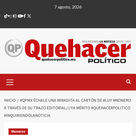
Saltar
7 agosto, 2026
al
TikTok
threads
Instagram
Youtube
Facebook
X
contenido
Menú
principal
INICIO
#QPMX ÉCHALE UNA MIRADITA AL CARTÓN DE #LUY #MONERO
A TRAVÉS DE SU TRAZO EDITORIAL///YA MÉRITO #QUEHACERPOLITICO
#INQUIRIENDOLANOTICIA
Moneros