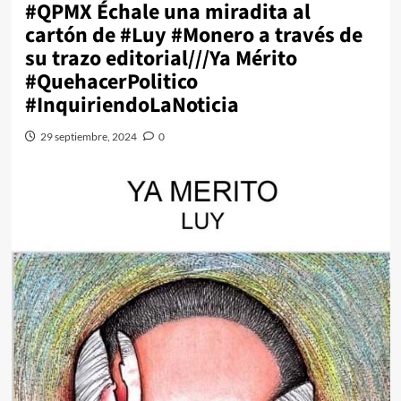
#QPMX Échale una miradita al
cartón de #Luy #Monero a través de
su trazo editorial///Ya Mérito
#QuehacerPolitico
#InquiriendoLaNoticia
29 septiembre, 2024
0