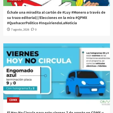
Échale una miradita al cartón de #Luy #Monero a través de
su trazo editorial///Elecciones en la mira #QPMX
#QuehacerPolitico #InquiriendoLaNoticia
7 agosto, 2026
0
CDMX
El Hoy No Circula para este viernes 7 de agosto en CDMX y