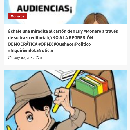
Moneros
Échale una miradita al cartón de #Luy #Monero a través
de su trazo editorial///NO A LA REGRESIÓN
DEMOCRÁTICA #QPMX #QuehacerPolitico
#InquiriendoLaNoticia
5 agosto, 2026
0