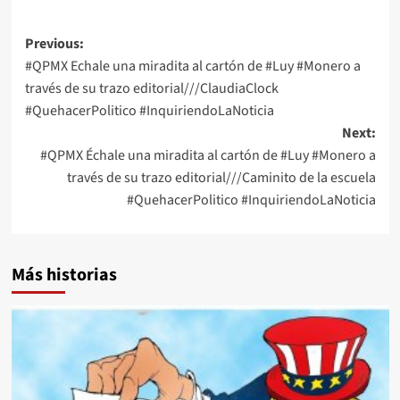
Post
Previous:
#QPMX Echale una miradita al cartón de #Luy #Monero a
navigation
través de su trazo editorial///ClaudiaClock
#QuehacerPolitico #InquiriendoLaNoticia
Next:
#QPMX Échale una miradita al cartón de #Luy #Monero a
través de su trazo editorial///Caminito de la escuela
#QuehacerPolitico #InquiriendoLaNoticia
Más historias