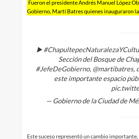
Fueron el presidente Andrés Manuel López Obra
Gobierno, Martí Batres quienes inauguraron la 
▶️
#ChapultepecNaturalezaYCultu
Sección del Bosque de Chap
#JefeDeGobierno
,
@martibatres
,
este importante espacio públ
pic.twit
— Gobierno de la Ciudad de 
Este suceso representó un cambio importante, 