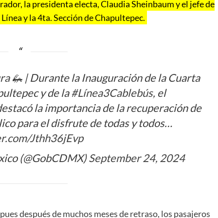
dor, la presidenta electa, Claudia Sheinbaum y el jefe de
Línea y la 4ta. Sección de Chapultepec.
ra
🦗 | Durante la Inauguración de la Cuarta
ultepec y de la
#Línea3Cablebús
, el
 destacó la importancia de la recuperación de
ico para el disfrute de todas y todos…
ter.com/Jthh36jEvp
México (@GobCDMX)
September 24, 2024
pues después de muchos meses de retraso, los pasajeros