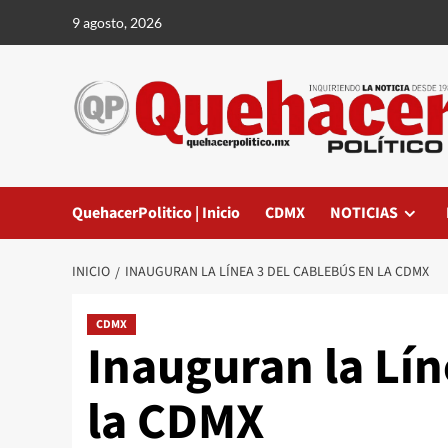
Saltar
9 agosto, 2026
al
contenido
QuehacerPolitico | Inicio
CDMX
NOTICIAS
INICIO
INAUGURAN LA LÍNEA 3 DEL CABLEBÚS EN LA CDMX
CDMX
Inauguran la Lín
la CDMX