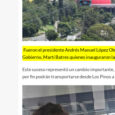
Fueron el presidente Andrés Manuel López Obra
Gobierno, Martí Batres quienes inauguraron la 
Este suceso representó un cambio importante, 
por fin podrán transportarse desde Los Pinos a