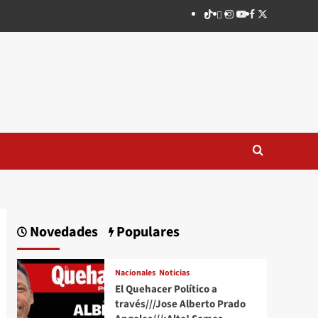
TikTok
threads
Instagram
Youtube
Facebook
X
Novedades
Populares
Nacionales
Noticias
El Quehacer Político a
través///Jose Alberto Prado