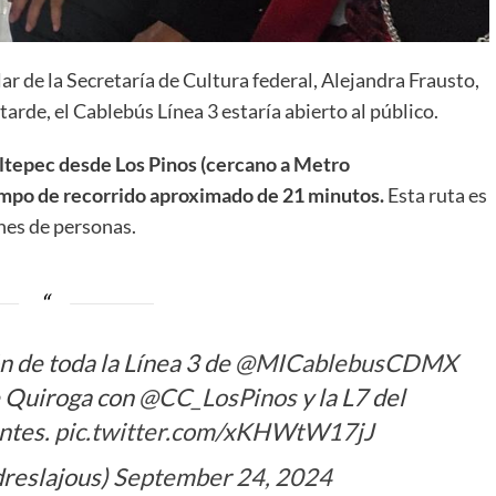
lar de la Secretaría de Cultura federal, Alejandra Frausto,
tarde, el Cablebús Línea 3 estaría abierto al público.
ultepec desde Los Pinos (cercano a Metro
empo de recorrido aproximado de 21 minutos.
Esta ruta es
nes de personas.
n de toda la Línea 3 de
@MICablebusCDMX
e Quiroga con
@CC_LosPinos
y la L7 del
ntes.
pic.twitter.com/xKHWtW17jJ
reslajous)
September 24, 2024