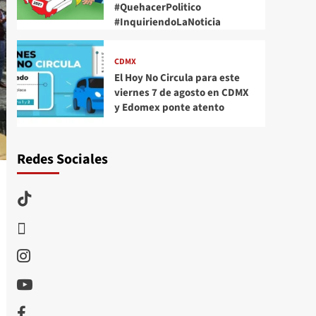
#QuehacerPolitico
#InquiriendoLaNoticia
CDMX
El Hoy No Circula para este
viernes 7 de agosto en CDMX
y Edomex ponte atento
Redes Sociales
TikTok
threads
Instagram
Youtube
Facebook