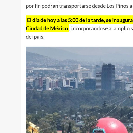
por fin podrán transportarse desde Los Pinos a
El día de hoy a las 5:00 de la tarde, se inaugur
Ciudad de México
, incorporándose al amplio s
del país.