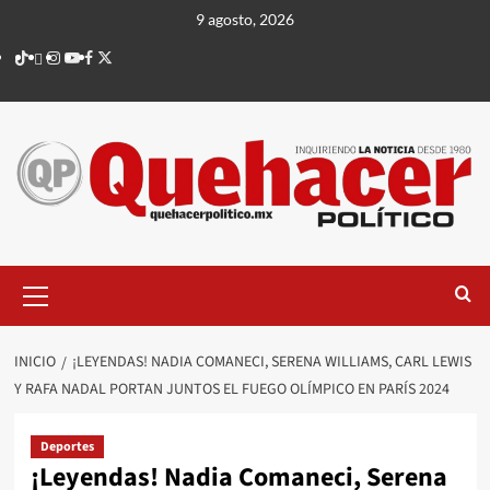
Saltar
9 agosto, 2026
al
TikTok
threads
Instagram
Youtube
Facebook
X
contenido
Menú
principal
INICIO
¡LEYENDAS! NADIA COMANECI, SERENA WILLIAMS, CARL LEWIS
Y RAFA NADAL PORTAN JUNTOS EL FUEGO OLÍMPICO EN PARÍS 2024
Deportes
¡Leyendas! Nadia Comaneci, Serena