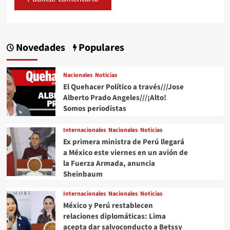
Novedades
Populares
Nacionales
Noticias
El Quehacer Político a través///Jose
Alberto Prado Angeles///¡Alto!
Somos periodistas
Internacionales
Nacionales
Noticias
Ex primera ministra de Perú llegará
a México este viernes en un avión de
la Fuerza Armada, anuncia
Sheinbaum
Internacionales
Nacionales
Noticias
México y Perú restablecen
relaciones diplomáticas: Lima
acepta dar salvoconducto a Betssy