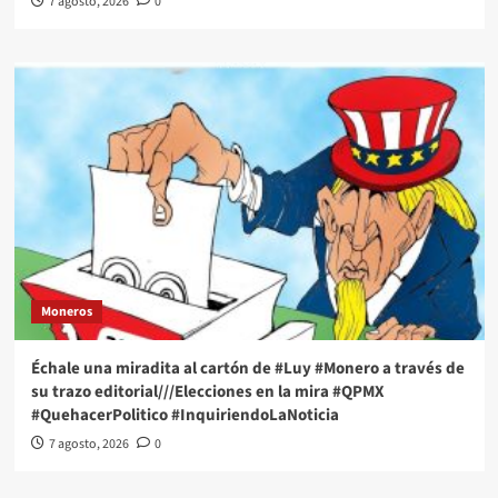
7 agosto, 2026
0
Moneros
Échale una miradita al cartón de #Luy #Monero a través de
su trazo editorial///Elecciones en la mira #QPMX
#QuehacerPolitico #InquiriendoLaNoticia
7 agosto, 2026
0