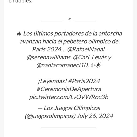
en dobles.
🔥 Los últimos portadores de la antorcha
avanzan hacia el pebetero olímpico de
París 2024…
@RafaelNadal
,
@serenawilliams
,
@Carl_Lewis
y
@nadiacomaneci10
. ✨🌟
¡Leyendas!
#Paris2024
#CeremoniaDeApertura
pic.twitter.com/LvOVWRoc3b
— Los Juegos Olímpicos
(@juegosolimpicos)
July 26, 2024