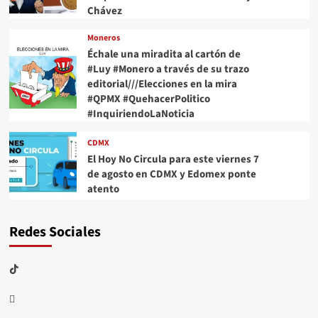
Chávez
Moneros
Échale una miradita al cartón de
#Luy #Monero a través de su trazo
editorial///Elecciones en la mira
#QPMX #QuehacerPolitico
#InquiriendoLaNoticia
CDMX
El Hoy No Circula para este viernes 7
de agosto en CDMX y Edomex ponte
atento
Redes Sociales
TikTok
threads