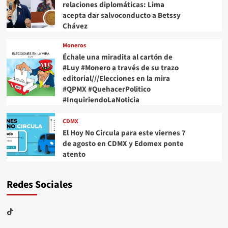
relaciones diplomáticas: Lima
acepta dar salvoconducto a Betssy
Chávez
Moneros
Échale una miradita al cartón de
#Luy #Monero a través de su trazo
editorial///Elecciones en la mira
#QPMX #QuehacerPolitico
#InquiriendoLaNoticia
CDMX
El Hoy No Circula para este viernes 7
de agosto en CDMX y Edomex ponte
atento
Redes Sociales
TikTok