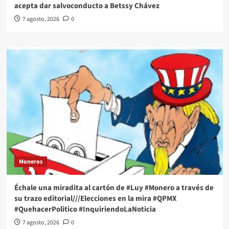
acepta dar salvoconducto a Betssy Chávez
7 agosto, 2026
0
Moneros
Échale una miradita al cartón de #Luy #Monero a través de
su trazo editorial///Elecciones en la mira #QPMX
#QuehacerPolitico #InquiriendoLaNoticia
7 agosto, 2026
0