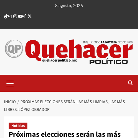
Saltar
8 agosto, 2026
al
TikTok
threads
Instagram
Youtube
Facebook
X
contenido
Menú
principal
INICIO
PRÓXIMAS ELECCIONES SERÁN LAS MÁS LIMPIAS, LAS MÁS
LIBRES: LÓPEZ OBRADOR
Noticias
Próximas elecciones serán las más