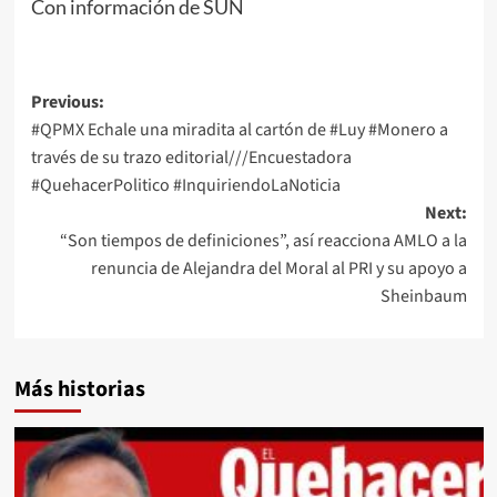
Con información de SUN
Post
Previous:
#QPMX Echale una miradita al cartón de #Luy #Monero a
navigation
través de su trazo editorial///Encuestadora
#QuehacerPolitico #InquiriendoLaNoticia
Next:
“Son tiempos de definiciones”, así reacciona AMLO a la
renuncia de Alejandra del Moral al PRI y su apoyo a
Sheinbaum
Más historias