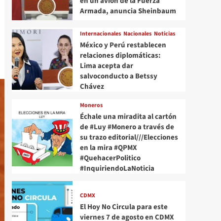
en un avión de la Fuerza
Armada, anuncia Sheinbaum
Internacionales
Nacionales
Noticias
México y Perú restablecen
relaciones diplomáticas:
Lima acepta dar
salvoconducto a Betssy
Chávez
Moneros
Échale una miradita al cartón
de #Luy #Monero a través de
su trazo editorial///Elecciones
en la mira #QPMX
#QuehacerPolitico
#InquiriendoLaNoticia
CDMX
El Hoy No Circula para este
viernes 7 de agosto en CDMX