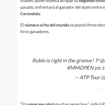
Rublev, quien intenta atrapar su
segundo títul
pasado, enfrentará al ganador del duelo entre
Cerúndolo
.
El
número ocho del mundo
se plantó firme des
tiros ganadores.
Rublo is right in the groove! 🏹
@
#MMOPEN
pic.
— ATP Tour (
“El
saque me salvó
muchas veces hoy”, indicó R