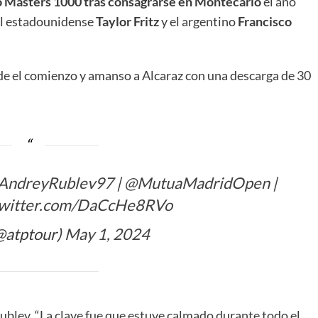
o Masters 1000 tras consagrarse en Montecarlo
el año
 el estadounidense
Taylor Fritz
y el argentino
Francisco
de el comienzo y amanso a Alcaraz con una descarga de 30
AndreyRublev97
|
@MutuaMadridOpen
|
twitter.com/DaCcHe8RVo
@atptour)
May 1, 2024
ublev. “La clave fue que estuve calmado durante todo el