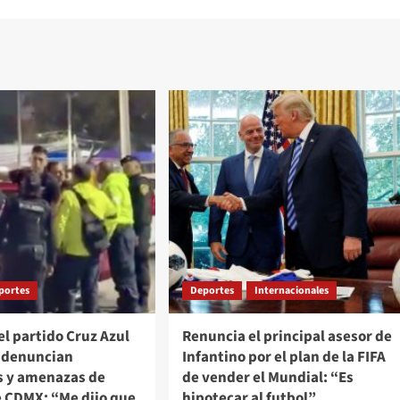
portes
Deportes
Internacionales
el partido Cruz Azul
Renuncia el principal asesor de
e denuncian
Infantino por el plan de la FIFA
s y amenazas de
de vender el Mundial: “Es
e CDMX: “Me dijo que
hipotecar al futbol”