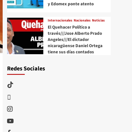
y Edomex ponte atento
Internacionales
Nacionales
Noticias
El Quehacer Político a
través///Jose Alberto Prado
Angeles///El dictador
nicaragüense Daniel Ortega
tiene sus días contados
Redes Sociales
TikTok
threads
Instagram
Youtube
Facebook