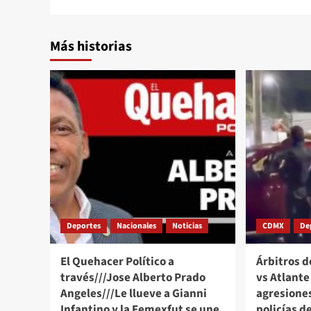
Más historias
Deportes
Nacionales
Noticias
CDMX
De
El Quehacer Político a
Árbitros d
través///Jose Alberto Prado
vs Atlant
Angeles///Le llueve a Gianni
agresione
Infantino y la Femexfut se une
policías d