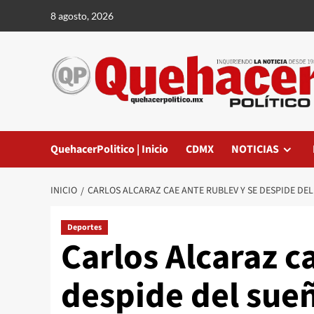
Saltar
8 agosto, 2026
al
contenido
QuehacerPolitico | Inicio
CDMX
NOTICIAS
INICIO
CARLOS ALCARAZ CAE ANTE RUBLEV Y SE DESPIDE DE
Deportes
Carlos Alcaraz c
despide del sue