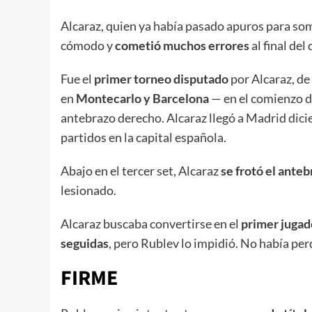
Alcaraz, quien ya había pasado apuros para som
cómodo y
cometió muchos errores
al final del
Fue el
primer torneo disputado
por Alcaraz, de
en
Montecarlo y Barcelona
— en el comienzo de
antebrazo derecho. Alcaraz llegó a Madrid dici
partidos en la capital española.
Abajo en el tercer set, Alcaraz
se frotó el ante
lesionado.
Alcaraz buscaba convertirse en el
primer jugad
seguidas
, pero Rublev lo impidió. No había per
FIRME