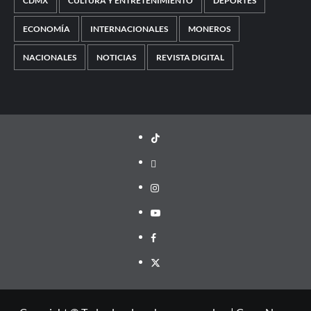
CDMX
CULTURA Y ENTRETENIMIENTO
DEPORTES
ECONOMÍA
INTERNACIONALES
MONEROS
NACIONALES
NOTICIAS
REVISTA DIGITAL
TikTok
threads
Instagram
Youtube
Facebook
X