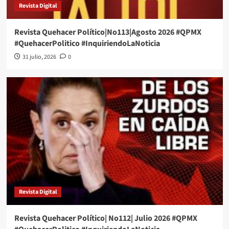
Revista Digital
Revista Quehacer Político|No113|Agosto 2026 #QPMX
#QuehacerPolitico #InquiriendoLaNoticia
31 julio, 2026
0
Revista Digital
Revista Quehacer Político| No112| Julio 2026 #QPMX