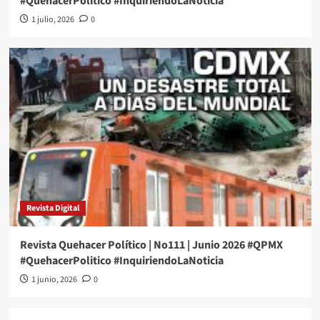
#QuehacerPolitico #InquiriendoLaNoticia
1 julio, 2026
0
Revista Digital
Revista Quehacer Político | No111 | Junio 2026 #QPMX
#QuehacerPolitico #InquiriendoLaNoticia
1 junio, 2026
0