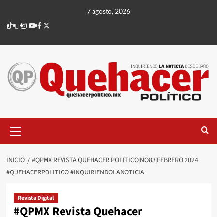
Saltar
7 agosto, 2026
al
TikTok
threads
Instagram
Youtube
Facebook
X
contenido
Menú
principal
INICIO
#QPMX REVISTA QUEHACER POLÍTICO|NO83|FEBRERO 2024
#QUEHACERPOLITICO #INQUIRIENDOLANOTICIA
Revista Digital
#QPMX Revista Quehacer