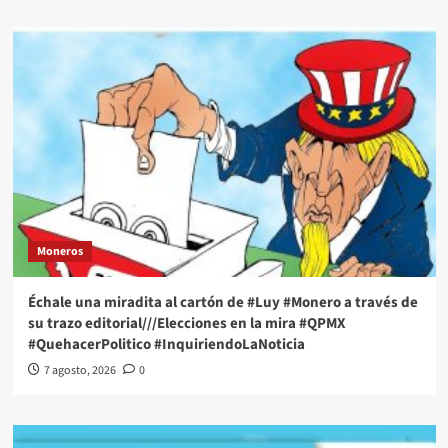
Moneros
Échale una miradita al cartón de #Luy #Monero a través de
su trazo editorial///Elecciones en la mira #QPMX
#QuehacerPolitico #InquiriendoLaNoticia
7 agosto, 2026
0