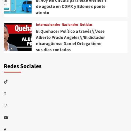
El Hoy No Circula para este viernes 7
de agosto en CDMX y Edomex ponte
atento
Internacionales
Nacionales
Noticias
El Quehacer Político a través///Jose
Alberto Prado Angeles///El dictador
nicaragüense Daniel Ortega tiene
sus días contados
Redes Sociales
TikTok
threads
Instagram
Youtube
Facebook