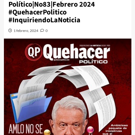
Político|No83|Febrero 2024
#QuehacerPolitico
#InquiriendoLaNoticia
1 febrero, 2024
0