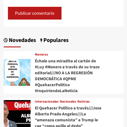
Novedades
Populares
Moneros
Échale una miradita al cartón de
#Luy #Monero a través de su trazo
editorial///NO A LA REGRESIÓN
DEMOCRÁTICA #QPMX
#QuehacerPolitico
#InquiriendoLaNoticia
Internacionales
Nacionales
Noticias
El Quehacer Político a través///Jose
Alberto Prado Angeles///La
“amenaza comunista” a Trump le
cae “como anillo al dedo”