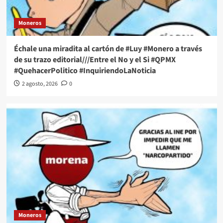
Moneros
Échale una miradita al cartón de #Luy #Monero a través
de su trazo editorial///Entre el No y el Si #QPMX
#QuehacerPolitico #InquiriendoLaNoticia
2 agosto, 2026
0
Moneros