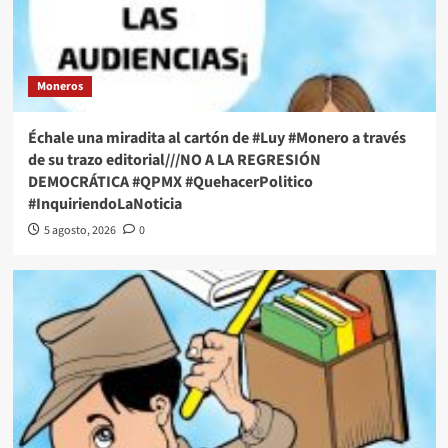
Moneros
Échale una miradita al cartón de #Luy #Monero a través
de su trazo editorial///NO A LA REGRESIÓN
DEMOCRÁTICA #QPMX #QuehacerPolitico
#InquiriendoLaNoticia
5 agosto, 2026
0