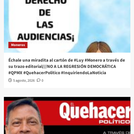
Moneros
Échale una miradita al cartón de #Luy #Monero a través de
su trazo editorial///NO A LA REGRESIÓN DEMOCRÁTICA
#QPMX #QuehacerPolitico #InquiriendoLaNoticia
5 agosto, 2026
0