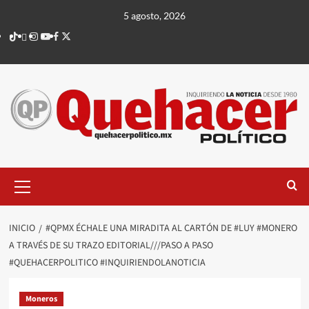
Saltar
5 agosto, 2026
al
TikTok
threads
Instagram
Youtube
Facebook
X
contenido
Menú
principal
INICIO
#QPMX ÉCHALE UNA MIRADITA AL CARTÓN DE #LUY #MONERO
A TRAVÉS DE SU TRAZO EDITORIAL///PASO A PASO
#QUEHACERPOLITICO #INQUIRIENDOLANOTICIA
Moneros