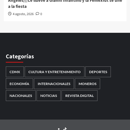
Angeles///Le llueve a Gianni Infantino y la Femexfut se une
a la fiesta
4 agosto, 2026
0
Categorías
CDMX
CULTURA Y ENTRETENIMIENTO
DEPORTES
ECONOMÍA
INTERNACIONALES
MONEROS
NACIONALES
NOTICIAS
REVISTA DIGITAL
TikTok