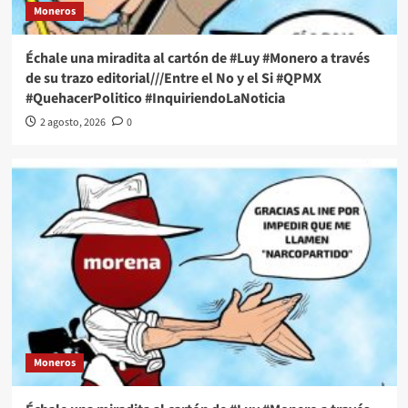
Moneros
Échale una miradita al cartón de #Luy #Monero a través
de su trazo editorial///Entre el No y el Si #QPMX
#QuehacerPolitico #InquiriendoLaNoticia
2 agosto, 2026
0
Moneros