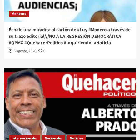
Moneros
Échale una miradita al cartón de #Luy #Monero a través de
su trazo editorial///NO A LA REGRESIÓN DEMOCRÁTICA
#QPMX #QuehacerPolitico #InquiriendoLaNoticia
5 agosto, 2026
0
Internacionales
Nacionales
Noticias