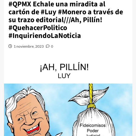
#QPMX Echale una miradita al
cartón de #Luy #Monero a través de
su trazo editorial///Ah, Pillín!
#QuehacerPolitico
#InquiriendoLaNoticia
1 noviembre, 2023
0