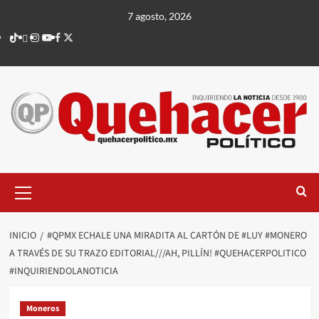
Saltar
7 agosto, 2026
al
TikTok
threads
Instagram
Youtube
Facebook
X
contenido
Menú
principal
INICIO
#QPMX ECHALE UNA MIRADITA AL CARTÓN DE #LUY #MONERO
A TRAVÉS DE SU TRAZO EDITORIAL///AH, PILLÍN! #QUEHACERPOLITICO
#INQUIRIENDOLANOTICIA
Moneros