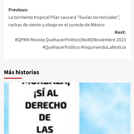
Post
Previous:
La tormenta tropical Pilar causará “lluvias torrenciales”,
navigation
rachas de viento y oleaje en el sureste de México
Next:
#QPMX Revista QuehacerPolitico|No80|Noviembre 2023
#QuehacerPolitico #InquiriendoLaNoticia
Más historias