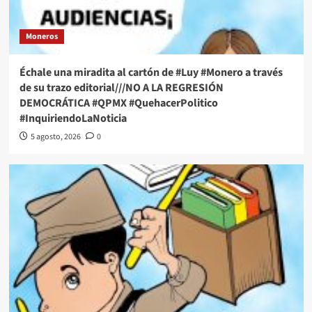
Moneros
Échale una miradita al cartón de #Luy #Monero a través
de su trazo editorial///NO A LA REGRESIÓN
DEMOCRÁTICA #QPMX #QuehacerPolitico
#InquiriendoLaNoticia
5 agosto, 2026
0