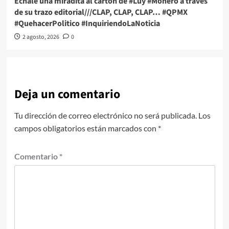
Échale una miradita al cartón de #Luy #Monero a través
de su trazo editorial///CLAP, CLAP, CLAP… #QPMX
#QuehacerPolitico #InquiriendoLaNoticia
2 agosto, 2026
0
Deja un comentario
Tu dirección de correo electrónico no será publicada.
Los
campos obligatorios están marcados con
*
Comentario
*