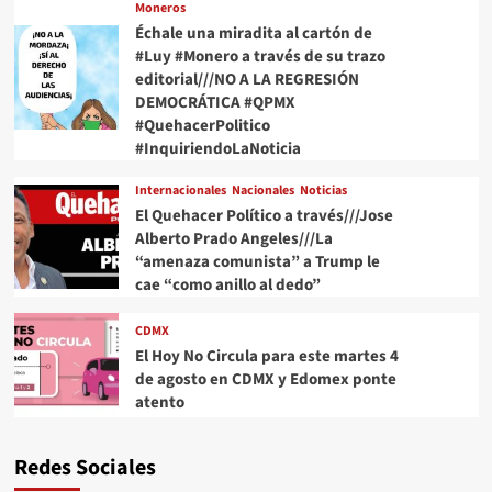
Moneros
Échale una miradita al cartón de
#Luy #Monero a través de su trazo
editorial///NO A LA REGRESIÓN
DEMOCRÁTICA #QPMX
#QuehacerPolitico
#InquiriendoLaNoticia
Internacionales
Nacionales
Noticias
El Quehacer Político a través///Jose
Alberto Prado Angeles///La
“amenaza comunista” a Trump le
cae “como anillo al dedo”
CDMX
El Hoy No Circula para este martes 4
de agosto en CDMX y Edomex ponte
atento
Redes Sociales