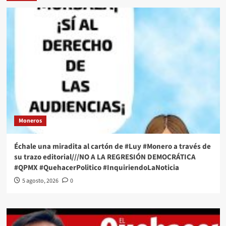
Moneros
Échale una miradita al cartón de #Luy #Monero a través de
su trazo editorial///NO A LA REGRESIÓN DEMOCRÁTICA
#QPMX #QuehacerPolitico #InquiriendoLaNoticia
5 agosto, 2026
0