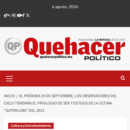
Saltar
6 agosto, 2026
al
TikTok
threads
Instagram
Youtube
Facebook
X
contenido
Menú
principal
INICIO
EL PRÓXIMO 29 DE SEPTIEMBRE, LOS OBSERVADORES DEL
CIELO TENDRÁN EL PRIVILEGIO DE SER TESTIGOS DE LA ÚLTIMA
“SUPERLUNA” DEL 2023
Cultura y Entretenimiento