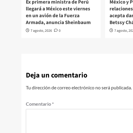
Ex primera ministra de Perú
México y 
llegará a México este viernes
relacione
en un avión de la Fuerza
acepta da
Armada, anuncia Sheinbaum
Betssy Ch
7 agosto, 2026
0
7 agosto, 20
Deja un comentario
Tu dirección de correo electrónico no será publicada.
Comentario
*