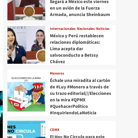
llegará a México este viernes
en un avión de la Fuerza
Armada, anuncia Sheinbaum
Internacionales
Nacionales
Noticias
México y Perú restablecen
relaciones diplomáticas:
Lima acepta dar
salvoconducto a Betssy
Chávez
Moneros
Échale una miradita al cartón
de #Luy #Monero a través de
su trazo editorial///Elecciones
en la mira #QPMX
#QuehacerPolitico
#InquiriendoLaNoticia
CDMX
El Hoy No Circula para este