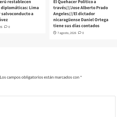
Perú restablecen
El Quehacer Político a
s diplomáticas: Lima
través///Jose Alberto Prado
r salvoconducto a
Angeles///El dictador
ávez
nicaragüense Daniel Ortega
tiene sus días contados
26
0
7 agosto, 2026
0
Los campos obligatorios están marcados con
*