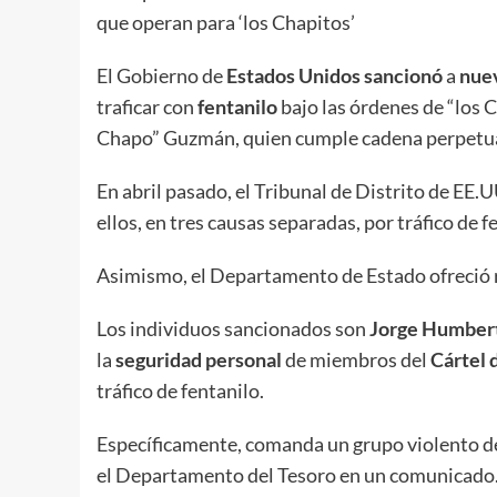
que operan para ‘los Chapitos’
El Gobierno de
Estados Unidos sancionó
a
nue
traficar con
fentanilo
bajo las órdenes de “los C
Chapo” Guzmán, quien cumple cadena perpetua
En abril pasado, el Tribunal de Distrito de EE.U
ellos, en tres causas separadas, por tráfico de f
Asimismo, el Departamento de Estado ofreció r
Los individuos sancionados son
Jorge Humbert
la
seguridad personal
de miembros del
Cártel 
tráfico de fentanilo.
Específicamente, comanda un grupo violento de 
el Departamento del Tesoro en un comunicado