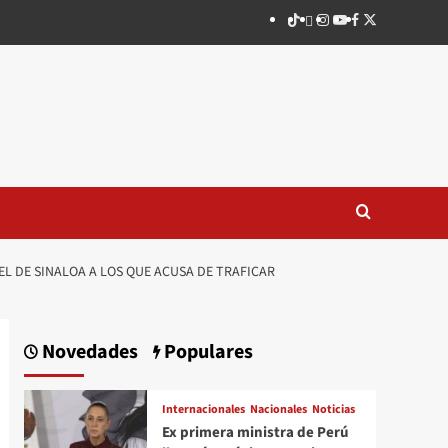
TikTok
threads
Instagram
Youtube
Facebook
X
L DE SINALOA A LOS QUE ACUSA DE TRAFICAR
Novedades
Populares
Internacionales
Nacionales
Noticias
Ex primera ministra de Perú