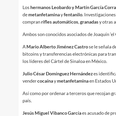
Los
hermanos Leobardo y Martín García Corra
de
metanfetamina
y
fentanilo
. Investigaciones
compran
rifles
automáticos
,
granadas
y otras 
Ambos son conocidos asociados de Joaquín ‘el
A
Mario Alberto Jiménez Castro
se le señala d
bitcoins y transferencias electrónicas para tran
los líderes del Cártel de Sinaloa en México.
Julio César Domínguez Hernández
es identifi
vender
cocaína
y
metanfetamina
en Estados U
Así como por ordenar a terceros que recojan gra
país.
Jesús Miguel Vibanco García
es acusado de pro