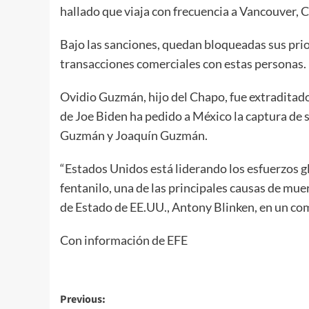
hallado que viaja con frecuencia a Vancouver, C
Bajo las sanciones, quedan bloqueadas sus prio
transacciones comerciales con estas personas.
Ovidio Guzmán, hijo del Chapo, fue extraditad
de Joe Biden ha pedido a México la captura de
Guzmán y Joaquín Guzmán.
“Estados Unidos está liderando los esfuerzos glo
fentanilo, una de las principales causas de muer
de Estado de EE.UU., Antony Blinken, en un co
Con información de EFE
Post
Previous: