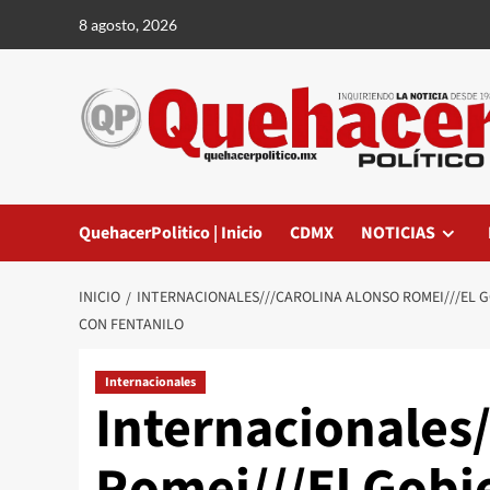
Saltar
8 agosto, 2026
al
contenido
QuehacerPolitico | Inicio
CDMX
NOTICIAS
INICIO
INTERNACIONALES///CAROLINA ALONSO ROMEI///EL G
CON FENTANILO
Internacionales
Internacionales/
Romei///El Gobi