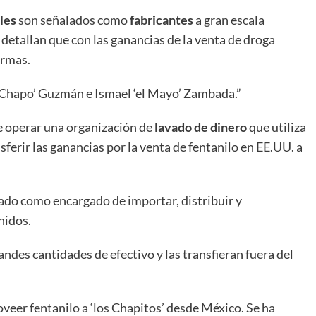
les
son señalados como
fabricantes
a gran escala
 detallan que con las ganancias de la venta de droga
armas.
 Chapo’ Guzmán e Ismael ‘el Mayo’ Zambada.”
e operar una organización de
lavado de dinero
que utiliza
sferir las ganancias por la venta de fentanilo en EE.UU. a
cado como encargado de importar, distribuir y
nidos.
ndes cantidades de efectivo y las transfieran fuera del
veer fentanilo a ‘los Chapitos’ desde México. Se ha