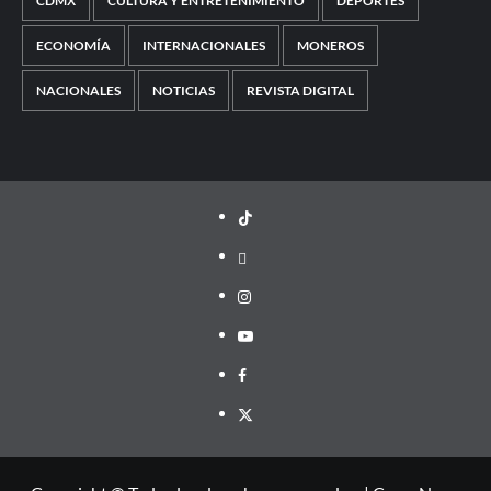
CDMX
CULTURA Y ENTRETENIMIENTO
DEPORTES
ECONOMÍA
INTERNACIONALES
MONEROS
NACIONALES
NOTICIAS
REVISTA DIGITAL
TikTok
threads
Instagram
Youtube
Facebook
X