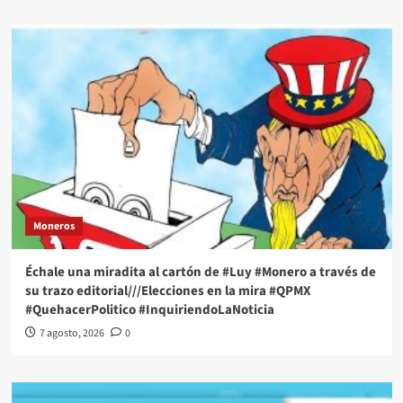
Moneros
Échale una miradita al cartón de #Luy #Monero a través de
su trazo editorial///Elecciones en la mira #QPMX
#QuehacerPolitico #InquiriendoLaNoticia
7 agosto, 2026
0