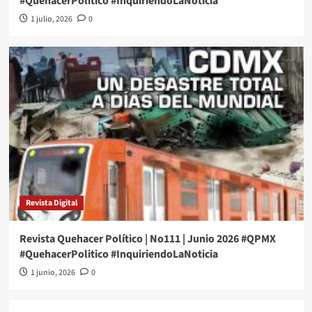
#QuehacerPolitico #InquiriendoLaNoticia
1 julio, 2026
0
Revista Digital
Revista Quehacer Político | No111 | Junio 2026 #QPMX
#QuehacerPolitico #InquiriendoLaNoticia
1 junio, 2026
0