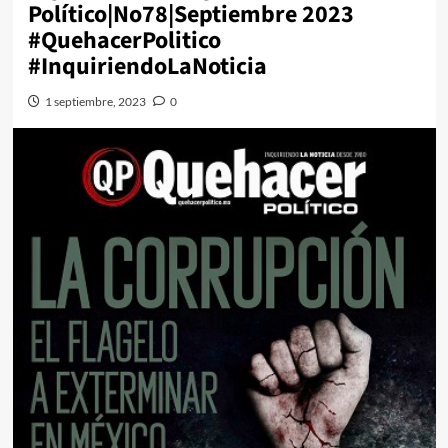
Político|No78|Septiembre 2023
#QuehacerPolitico
#InquiriendoLaNoticia
1 septiembre, 2023
0