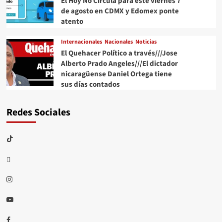
El Hoy No Circula para este viernes 7
de agosto en CDMX y Edomex ponte
atento
Internacionales
Nacionales
Noticias
El Quehacer Político a través///Jose
Alberto Prado Angeles///El dictador
nicaragüense Daniel Ortega tiene
sus días contados
Redes Sociales
TikTok
threads
Instagram
Youtube
Facebook