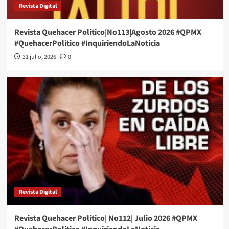
Revista Digital
Revista Quehacer Político|No113|Agosto 2026 #QPMX
#QuehacerPolitico #InquiriendoLaNoticia
31 julio, 2026
0
Revista Digital
Revista Quehacer Político| No112| Julio 2026 #QPMX