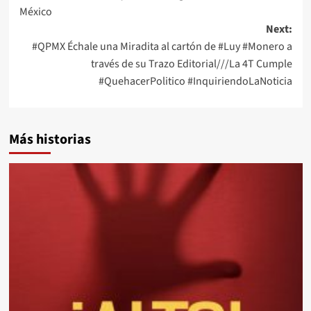
navigation
México
Next:
#QPMX Échale una Miradita al cartón de #Luy #Monero a
través de su Trazo Editorial///La 4T Cumple
#QuehacerPolitico #InquiriendoLaNoticia
Más historias