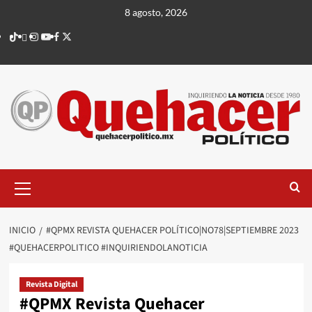
Saltar
8 agosto, 2026
al
TikTok
threads
Instagram
Youtube
Facebook
X
contenido
Menú
principal
INICIO
#QPMX REVISTA QUEHACER POLÍTICO|NO78|SEPTIEMBRE 2023
#QUEHACERPOLITICO #INQUIRIENDOLANOTICIA
Revista Digital
#QPMX Revista Quehacer