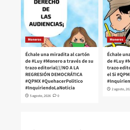
Moneros
Moneros
Échale una miradita al cartón
Échale una
de #Luy #Monero a través de su
de #Luy #M
trazo editorial///NO A LA
trazo edito
REGRESIÓN DEMOCRÁTICA
el Si #QP
#QPMX #QuehacerPolitico
#Inquirie
#InquiriendoLaNoticia
2 agosto, 20
5 agosto, 2026
0