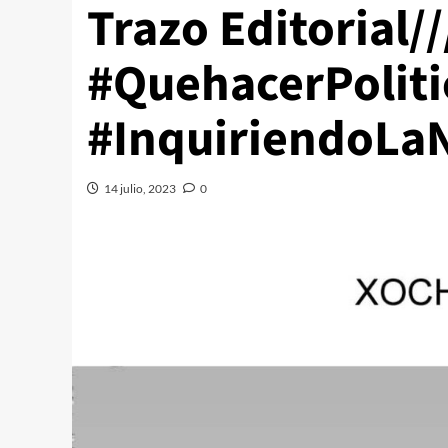
Trazo Editorial/
#QuehacerPoliti
#InquiriendoLaN
14 julio, 2023
0