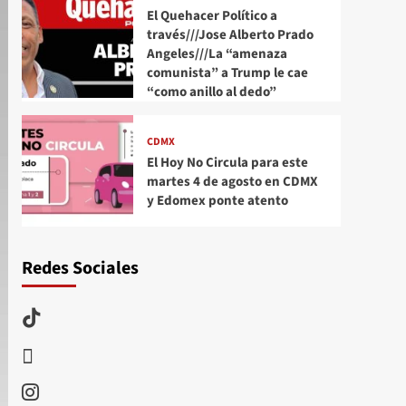
El Quehacer Político a
través///Jose Alberto Prado
Angeles///La “amenaza
comunista” a Trump le cae
“como anillo al dedo”
CDMX
El Hoy No Circula para este
martes 4 de agosto en CDMX
y Edomex ponte atento
Redes Sociales
TikTok
threads
Instagram