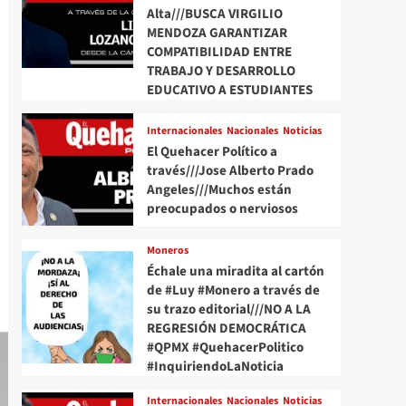
Alta///BUSCA VIRGILIO
MENDOZA GARANTIZAR
COMPATIBILIDAD ENTRE
TRABAJO Y DESARROLLO
EDUCATIVO A ESTUDIANTES
Internacionales
Nacionales
Noticias
El Quehacer Político a
través///Jose Alberto Prado
Angeles///Muchos están
preocupados o nerviosos
Moneros
Échale una miradita al cartón
de #Luy #Monero a través de
su trazo editorial///NO A LA
REGRESIÓN DEMOCRÁTICA
#QPMX #QuehacerPolitico
#InquiriendoLaNoticia
Internacionales
Nacionales
Noticias