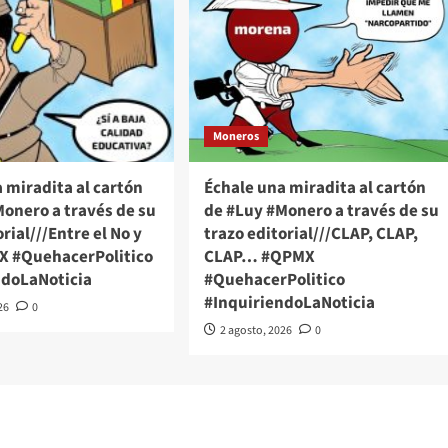
Moneros
 miradita al cartón
Échale una miradita al cartón
onero a través de su
de #Luy #Monero a través de su
rial///Entre el No y
trazo editorial///CLAP, CLAP,
MX #QuehacerPolitico
CLAP… #QPMX
ndoLaNoticia
#QuehacerPolitico
#InquiriendoLaNoticia
26
0
2 agosto, 2026
0