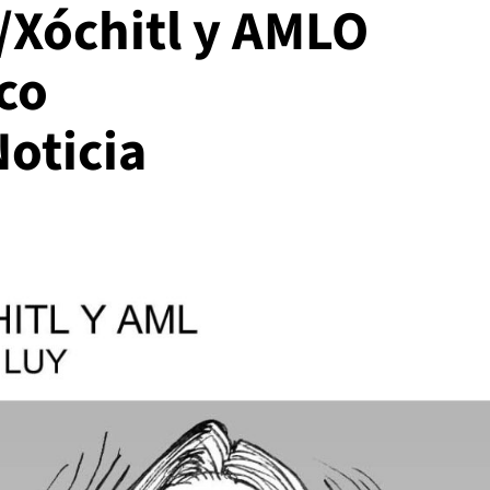
//Xóchitl y AMLO
co
oticia