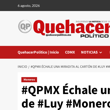
Saltar
6 agosto, 2026
al
contenido
QuehacerPolitico | Inicio
CDMX
NOTICIAS
INICIO
#QPMX ÉCHALE UNA MIRADITA AL CARTÓN DE #LUY #M
Moneros
#QPMX Échale un
de #Luy #Monero