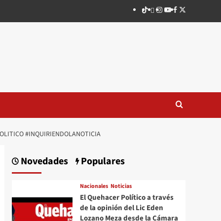
TikTok
threads
Instagram
Youtube
Facebook
X
POLITICO #INQUIRIENDOLANOTICIA
Novedades
Populares
Nacionales
Noticias
El Quehacer Político a través
de la opinión del Lic Eden
Lozano Meza desde la Cámara