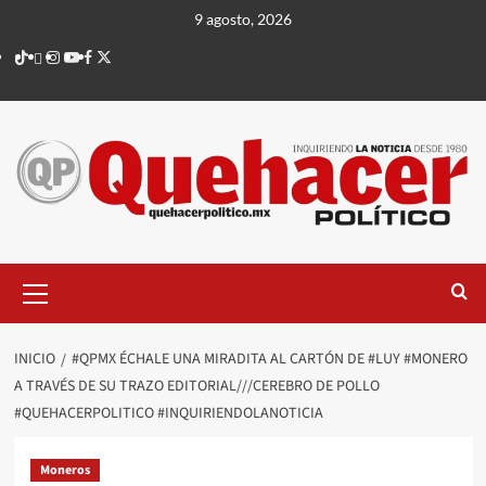
Saltar
9 agosto, 2026
al
TikTok
threads
Instagram
Youtube
Facebook
X
contenido
Menú
principal
INICIO
#QPMX ÉCHALE UNA MIRADITA AL CARTÓN DE #LUY #MONERO
A TRAVÉS DE SU TRAZO EDITORIAL///CEREBRO DE POLLO
#QUEHACERPOLITICO #INQUIRIENDOLANOTICIA
Moneros