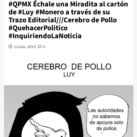
#QPMX Échale una Miradita al cartón
de #Luy #Monero a través de su
Trazo Editorial///Cerebro de Pollo
#QuehacerPolitico
#InquiriendoLaNoticia
12 julio, 2023
0