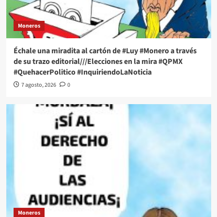
Moneros
Échale una miradita al cartón de #Luy #Monero a través
de su trazo editorial///Elecciones en la mira #QPMX
#QuehacerPolitico #InquiriendoLaNoticia
7 agosto, 2026
0
Moneros