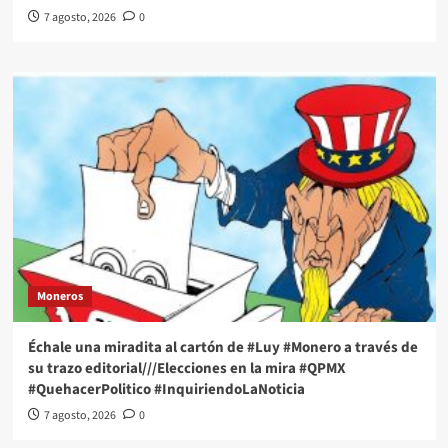
7 agosto, 2026
0
Moneros
Échale una miradita al cartón de #Luy #Monero a través de
su trazo editorial///Elecciones en la mira #QPMX
#QuehacerPolitico #InquiriendoLaNoticia
7 agosto, 2026
0