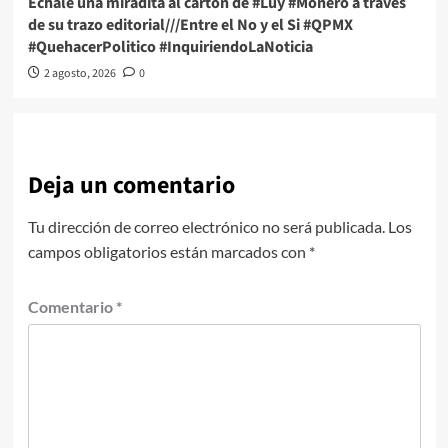
Échale una miradita al cartón de #Luy #Monero a través
de su trazo editorial///Entre el No y el Si #QPMX
#QuehacerPolitico #InquiriendoLaNoticia
2 agosto, 2026
0
Deja un comentario
Tu dirección de correo electrónico no será publicada.
Los
campos obligatorios están marcados con
*
Comentario
*