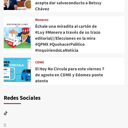
acepta dar salvoconducto a Betssy
Chávez
Moneros
Échale una miradita al cartón de
#Luy #Monero a través de su trazo
editorial///Elecciones en la mira
#QPMX #QuehacerPolitico
#InquiriendoLaNoticia
CDMX
El Hoy No Circula para este viernes 7
de agosto en CDMX y Edomex ponte
atento
Redes Sociales
TikTok
threads