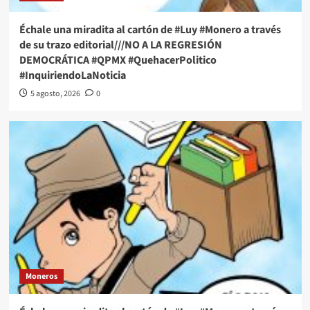
Échale una miradita al cartón de #Luy #Monero a través
de su trazo editorial///NO A LA REGRESIÓN
DEMOCRÁTICA #QPMX #QuehacerPolitico
#InquiriendoLaNoticia
5 agosto, 2026
0
Moneros