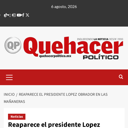
Saltar
6 agosto, 2026
al
TikTok
threads
Instagram
Youtube
Facebook
X
contenido
Menú
principal
INICIO
REAPARECE EL PRESIDENTE LOPEZ OBRADOR EN LAS
MAÑANERAS
Noticias
Reaparece el presidente Lopez