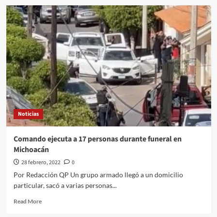
Malinterpretaron
el
“ya
no
puedo
más”,
adversarios
“están
desquiciados”:
AMLO
Noticias
Comando ejecuta a 17 personas durante funeral en
Michoacán
28 febrero, 2022
0
Por Redacción QP Un grupo armado llegó a un domicilio
particular, sacó a varias personas...
Read
Read More
more