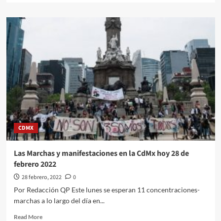
about
#QPMX
Echale
una
miradita
al
cartón
de
#Luy
#Monero
a
través
de
CDMX
du
trazo
editorial///Rusia-
Las Marchas y manifestaciones en la CdMx hoy 28 de
Ucrania
febrero 2022
#quehacerpolitico
#inquiriendolanoticia
28 febrero, 2022
0
Por Redacción QP Este lunes se esperan 11 concentraciones-
marchas a lo largo del día en...
Read
Read More