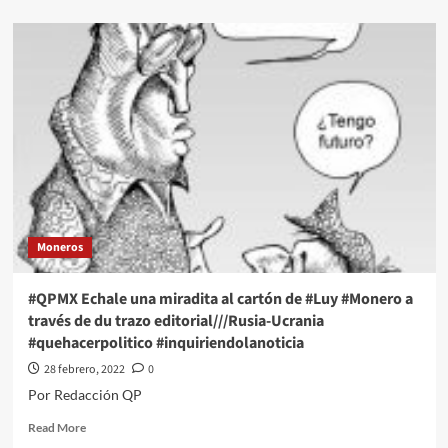
about
Comando
ejecuta
a
17
personas
durante
funeral
en
Michoacán
Moneros
#QPMX Echale una miradita al cartón de #Luy #Monero a
través de du trazo editorial///Rusia-Ucrania
#quehacerpolitico #inquiriendolanoticia
28 febrero, 2022
0
Por Redacción QP
Read
Read More
more