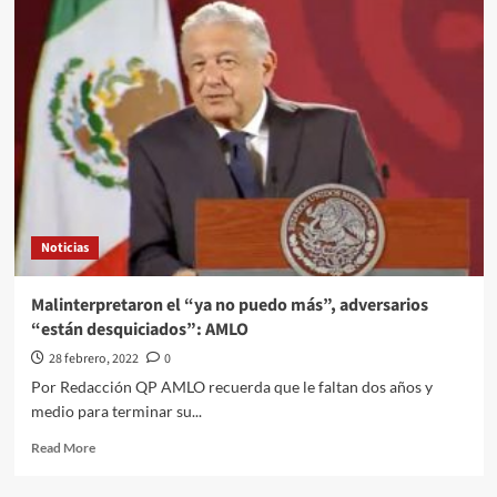
pide
esperar
investigación
de
supuesto
fusilamiento
de
17
en
Michoacán
Noticias
Malinterpretaron el “ya no puedo más”, adversarios
“están desquiciados”: AMLO
28 febrero, 2022
0
Por Redacción QP AMLO recuerda que le faltan dos años y
medio para terminar su...
Read
Read More
more
about