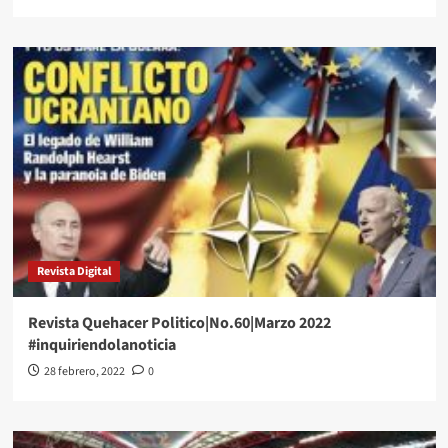
more
about
Las
Marchas
y
manifestaciones
en
la
CdMx
hoy
28
de
febrero
2022
Revista Digital
Revista Quehacer Politico|No.60|Marzo 2022
#inquiriendolanoticia
28 febrero, 2022
0