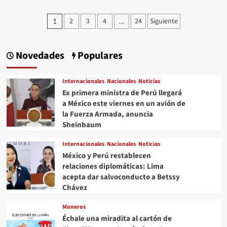
Internacionales///Carolina
Alonso
Paginación
2
3
4
24
Siguiente
1
…
Romei///Rusia,
de
dispuesta
a
entradas
negociar
Novedades
Populares
con
Ucrania
en
Internacionales
Nacionales
Noticias
Minsk,
Ex primera ministra de Perú llegará
Bielorrusia
a México este viernes en un avión de
la Fuerza Armada, anuncia
Sheinbaum
Internacionales
Nacionales
Noticias
México y Perú restablecen
relaciones diplomáticas: Lima
acepta dar salvoconducto a Betssy
Chávez
Moneros
Échale una miradita al cartón de