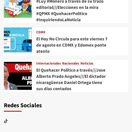
#Luy #Monero a través de su trazo
editorial///Elecciones en la mira
#QPMX #QuehacerPolitico
#InquiriendoLaNoticia
CDMX
El Hoy No Circula para este viernes 7
de agosto en CDMX y Edomex ponte
atento
Internacionales
Nacionales
Noticias
El Quehacer Político a través///Jose
Alberto Prado Angeles///El dictador
nicaragüense Daniel Ortega tiene
sus días contados
Redes Sociales
TikTok