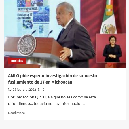
Alonso
Romei///Rusia
y
Ucrania
comienzan
las
negociaciones
en
Bielorrusia
Noticias
AMLO pide esperar investigación de supuesto
fusilamiento de 17 en Michoacán
28 febrero, 2022
0
Por Redacción QP “Ojalá que no sea como se está
difundiendo… todavía no hay información...
Read
Read More
more
about
AMLO