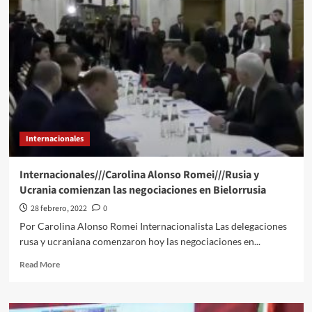
Romei///Asamblea
General
de
la
ONU
inicia
sesión
especial
sobre
Ucrania
Internacionales
con
minuto
de
Internacionales///Carolina Alonso Romei///Rusia y
silencio
Ucrania comienzan las negociaciones en Bielorrusia
28 febrero, 2022
0
Por Carolina Alonso Romei Internacionalista Las delegaciones
rusa y ucraniana comenzaron hoy las negociaciones en...
Read
Read More
more
about
Internacionales///Carolina