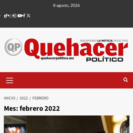
Saltar
8 agosto, 2026
al
TikTok
threads
Instagram
Youtube
Facebook
X
contenido
Menú
principal
INICIO
2022
FEBRERO
Mes:
febrero 2022