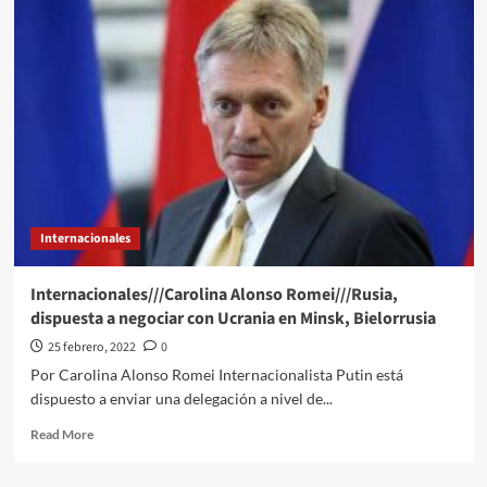
en
París!
UEFA
cambia
sede
de
Final
de
Champions
League
Internacionales
Internacionales///Carolina Alonso Romei///Rusia,
dispuesta a negociar con Ucrania en Minsk, Bielorrusia
25 febrero, 2022
0
Por Carolina Alonso Romei Internacionalista Putin está
dispuesto a enviar una delegación a nivel de...
Read
Read More
more
about