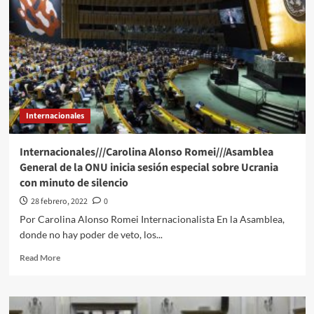
Internacionales
Internacionales///Carolina Alonso Romei///Asamblea
General de la ONU inicia sesión especial sobre Ucrania
con minuto de silencio
28 febrero, 2022
0
Por Carolina Alonso Romei Internacionalista En la Asamblea,
donde no hay poder de veto, los...
Read
Read More
more
about
Internacionales///Carolina
Alonso