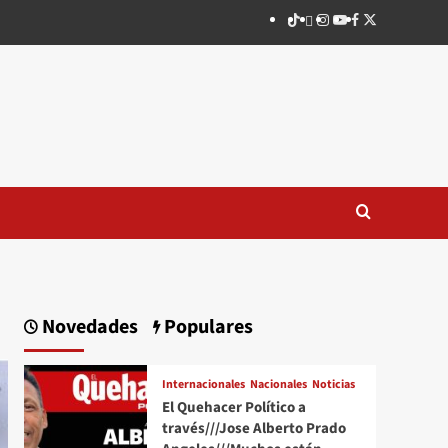
TikTok
threads
Instagram
Youtube
Facebook
X
Novedades
Populares
Internacionales
Nacionales
Noticias
El Quehacer Político a
través///Jose Alberto Prado