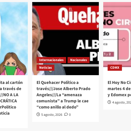
Internacionales
Nacionales
Noticias
CDMX
ta al cartón
El Quehacer Político a
El Hoy No Ci
a través de
través///Jose Alberto Prado
martes 4 de
///NO A LA
Angeles///La “amenaza
y Edomex p
CRÁTICA
comunista” a Trump le cae
4 agosto, 20
Politico
“como anillo al dedo”
ticia
5 agosto, 2026
0