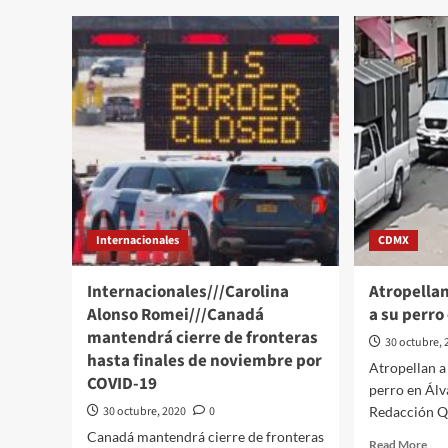
ust
has
la
mue
Cua
Bla
a
AM
Internacionales
CDMX
Internacionales///Carolina
Atropella
Alonso Romei///Canadá
a su perro
mantendrá cierre de fronteras
30 octubre, 
hasta finales de noviembre por
Atropellan a
COVID-19
perro en Ál
30 octubre, 2020
0
Redacción QP
Canadá mantendrá cierre de fronteras
Rea
Read More