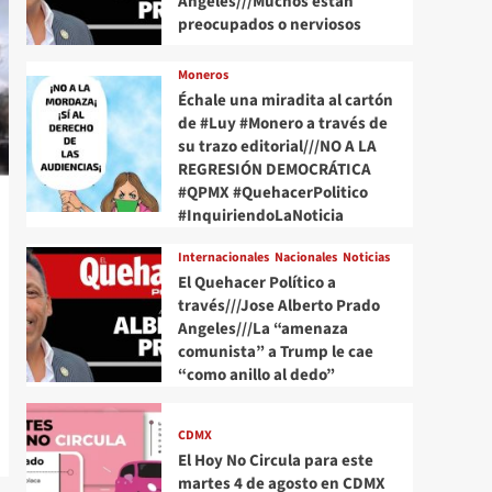
Angeles///Muchos están
preocupados o nerviosos
Moneros
Échale una miradita al cartón
de #Luy #Monero a través de
su trazo editorial///NO A LA
REGRESIÓN DEMOCRÁTICA
#QPMX #QuehacerPolitico
#InquiriendoLaNoticia
Internacionales
Nacionales
Noticias
El Quehacer Político a
través///Jose Alberto Prado
Angeles///La “amenaza
comunista” a Trump le cae
“como anillo al dedo”
CDMX
El Hoy No Circula para este
martes 4 de agosto en CDMX