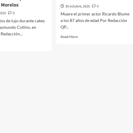
n Morelos
30 octubre, 2020
0
2020
0
Muere el primer actor Ricardo Blume
a los 87 años de edad Por Redacción
os de lujo durante cateo
QP...
aymundo Collins, en
Redacción...
Read
Read More
more
d
about
e
Muere
ut
el
guran
primer
os
actor
Ricardo
Blume
ante
a
eo
los
87
a
años
de
ymundo
edad
ins,
elos