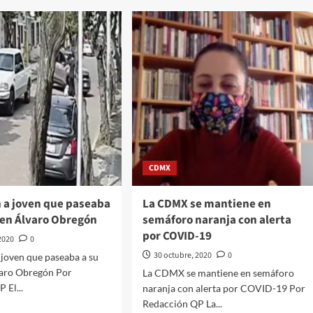
ed
Internacionales///Carolina
ta
Alonso
Romei///Youtuber
rte:
mexicana
uhtémoc
en
nco
Grecia
dijo
LO
estar
en
‘shock’
porque
la
CDMX
gente
ignoró
el
n a joven que paseaba
La CDMX se mantiene en
sismo
 en Álvaro Obregón
semáforo naranja con alerta
por COVID-19
2020
0
30 octubre, 2020
0
 joven que paseaba a su
varo Obregón Por
La CDMX se mantiene en semáforo
 El...
naranja con alerta por COVID-19 Por
Redacción QP La...
d