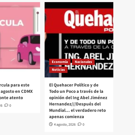
Economía
Nacionales
Noticias
rcula para este
El Quehacer Político y de
 agosto en CDMX
Todo un Poco a través de la
onte atento
opinión del Ing Abel Jiménez
Hernandez///Después del
26
0
Mundial… el verdadero reto
apenas comienza
4 agosto, 2026
0