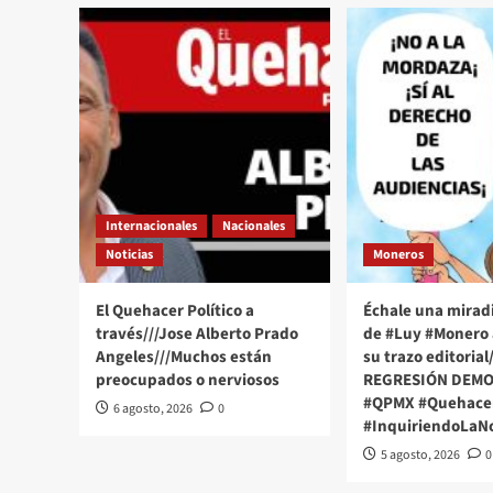
289
muertos
y
918
mil
811
casos
confirmados
de
Coronavirus
Internacionales
Nacionales
Noticias
Moneros
El Quehacer Político a
Échale una miradi
través///Jose Alberto Prado
de #Luy #Monero 
Angeles///Muchos están
su trazo editorial
preocupados o nerviosos
REGRESIÓN DEMO
#QPMX #Quehacer
6 agosto, 2026
0
#InquiriendoLaNo
5 agosto, 2026
0