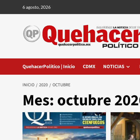
Saltar
6 agosto, 2026
al
contenido
QuehacerPolitico | Inicio
CDMX
NOTICIAS
INICIO
2020
OCTUBRE
Mes:
octubre 202