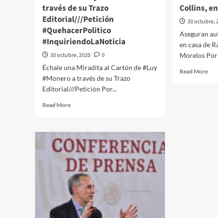
través de su Trazo
Collins, e
Editorial///Petición
30 octubre, 
#QuehacerPolitico
Aseguran aut
#InquiriendoLaNoticia
en casa de R
30 octubre, 2020
0
Morelos Por 
Échale una Miradita al Cartón de #Luy
Rea
Read More
#Monero a través de su Trazo
mor
Editorial///Petición Por...
abo
Ase
Read
Read More
aut
more
de
about
lujo
#QPMX
dur
Échale
cat
una
en
Miradita
cas
al
de
Cartón
Ra
de
Coll
#Luy
en
#Monero
Mor
a