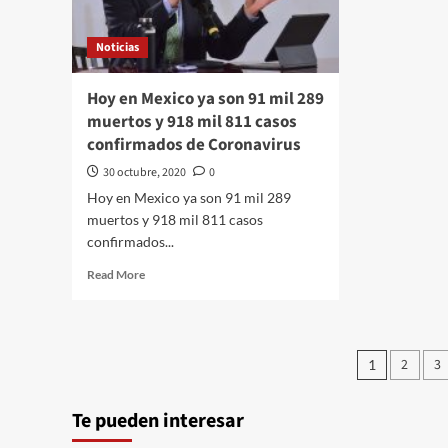
través
de
Noticias
su
Trazo
Editorial///Petición
Hoy en Mexico ya son 91 mil 289
#QuehacerPolitico
muertos y 918 mil 811 casos
#InquiriendoLaNoticia
confirmados de Coronavirus
30 octubre, 2020
0
Hoy en Mexico ya son 91 mil 289
muertos y 918 mil 811 casos
confirmados...
Read
Read More
more
about
Hoy
en
Pagina
2
3
1
Mexico
de
ya
son
Te pueden interesar
entrad
91
mil