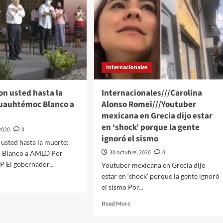
Internacionales
on usted hasta la
Internacionales///Carolina
uauhtémoc Blanco a
Alonso Romei///Youtuber
mexicana en Grecia dijo estar
en ‘shock’ porque la gente
2020
0
ignoró el sismo
usted hasta la muerte:
30 octubre, 2020
0
 Blanco a AMLO Por
 El gobernador...
Youtuber mexicana en Grecia dijo
estar en ‘shock’ porque la gente ignoró
d
el sismo Por...
e
ut
Read
Read More
amos
more
about