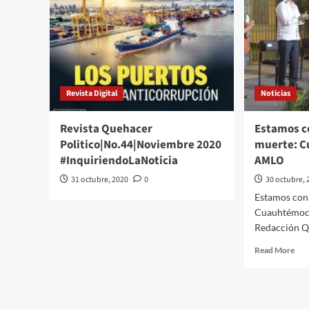
Revista Digital
Noticias
Revista Quehacer
Estamos c
Politico|No.44|Noviembre 2020
muerte: C
#InquiriendoLaNoticia
AMLO
31 octubre, 2020
0
30 octubre, 
Estamos con 
Cuauhtémoc
Redacción QP
Rea
Read More
mor
abo
Est
con