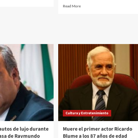
e
Read
Read More
ut
more
opellan
about
La
en
CDMX
se
eaba
mantiene
en
semáforo
ro
naranja
con
aro
alerta
egón
por
COVID-
19
Cultura y Entretenimiento
autos de lujo durante
Muere el primer actor Ricardo
casa de Raymundo
Blume a los 87 años de edad