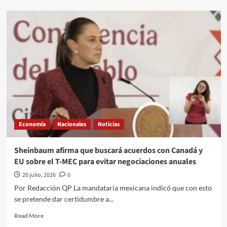
about
Aumenta
un
1.1%
interanual
la
actividad
económica
de
México
durante
mayo:
Inegi
Economía
Nacionales
Noticias
Sheinbaum afirma que buscará acuerdos con Canadá y
EU sobre el T-MEC para evitar negociaciones anuales
20 julio, 2026
0
Por Redacción QP La mandataria mexicana indicó que con esto
se pretende dar certidumbre a...
Read
Read More
more