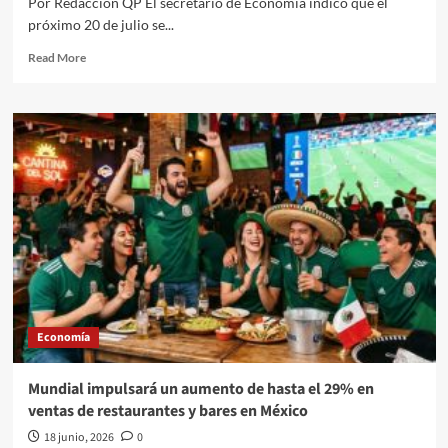
Por Redacción QP El secretario de Economía indicó que el
próximo 20 de julio se...
Read
Read More
more
about
“No
esperamos
modificaciones
sustantivas”,
señala
Ebrard
ante
las
revisiones
anuales
a
las
Economía
que
se
someterá
Mundial impulsará un aumento de hasta el 29% en
el
ventas de restaurantes y bares en México
T-
MEC
18 junio, 2026
0