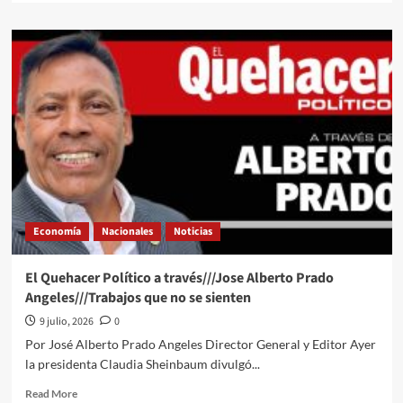
about
Sheinbaum
afirma
que
buscará
acuerdos
con
Canadá
y
EU
sobre
el
T-
Economía
Nacionales
Noticias
MEC
para
evitar
El Quehacer Político a través///Jose Alberto Prado
negociaciones
Angeles///Trabajos que no se sienten
anuales
9 julio, 2026
0
Por José Alberto Prado Angeles Director General y Editor Ayer
la presidenta Claudia Sheinbaum divulgó...
Read
Read More