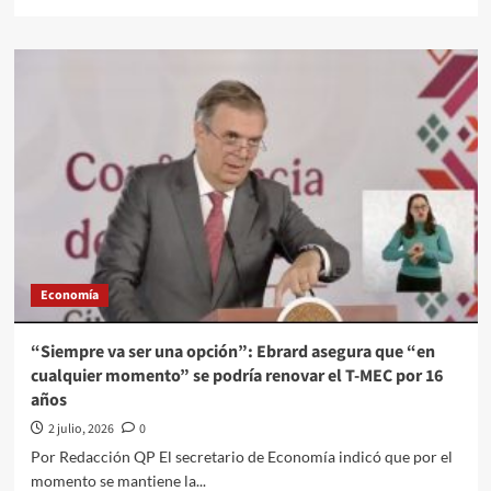
more
about
El
Quehacer
Político
a
través///Jose
Alberto
Prado
Angeles///Trabajos
que
no
se
sienten
Economía
“Siempre va ser una opción”: Ebrard asegura que “en
cualquier momento” se podría renovar el T-MEC por 16
años
2 julio, 2026
0
Por Redacción QP El secretario de Economía indicó que por el
momento se mantiene la...