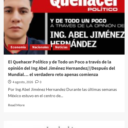
Economía
Nacionales
Noticias
El Quehacer Político y de Todo un Poco a través de la
opinión del Ing Abel Jiménez Hernandez///Después del
Mundial… el verdadero reto apenas comienza
4 agosto, 2026
0
Por Ing Abel Jiménez Hernandez Durante las últimas semanas
México estuvo en el centro de...
Read
Read More
more
about
El
Quehacer