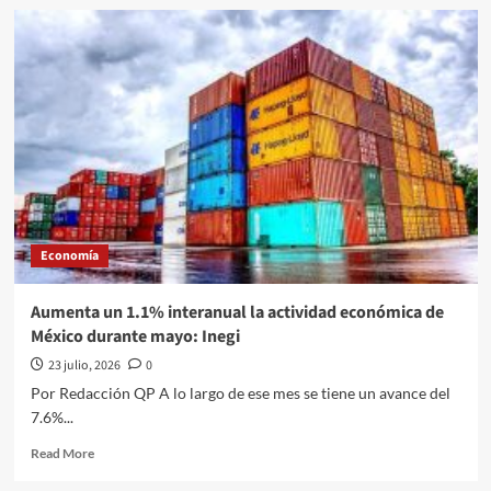
Departamento
del
Tesoro
sanciona
a
más
de
50
sujetos
y
empresas
ligadas
Economía
al
CJNG;
incluye
Aumenta un 1.1% interanual la actividad económica de
al
México durante mayo: Inegi
hijastro
de
23 julio, 2026
0
“El
Por Redacción QP A lo largo de ese mes se tiene un avance del
Mencho”
7.6%...
Read
Read More
more