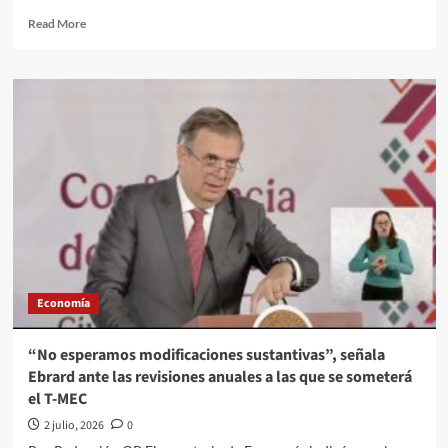
Read
Read More
more
about
“Siempre
va
ser
una
opción”:
Ebrard
asegura
que
“en
cualquier
momento”
se
Economía
podría
renovar
el
“No esperamos modificaciones sustantivas”, señala
T-
Ebrard ante las revisiones anuales a las que se someterá
MEC
el T-MEC
por
16
2 julio, 2026
0
años