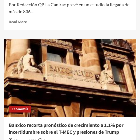
Por Redacción QP La Canirac prevé en un estudio la llegada de
más de 836...
Read
Read More
more
about
Mundial
impulsará
un
aumento
de
hasta
el
29%
en
ventas
de
restaurantes
Economía
y
bares
en
Banxico recorta pronóstico de crecimiento a 1.1% por
México
incertidumbre sobre el T-MEC y presiones de Trump