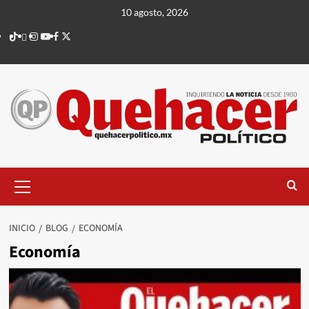
Saltar
10 agosto, 2026
al
TikTok
threads
Instagram
Youtube
Facebook
X
contenido
Menú
principal
INICIO
BLOG
ECONOMÍA
Economía