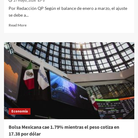
27 mayo, 2026
0
Por Redacción QP Según el balance de enero a marzo, el ajuste
se debe a...
Read
Read More
more
about
Banxico
recorta
pronóstico
de
crecimiento
a
1.1%
por
incertidumbre
sobre
el
T-
Economía
MEC
y
presiones
Bolsa Mexicana cae 1.79% mientras el peso cotiza en
de
17.38 por dólar
Trump