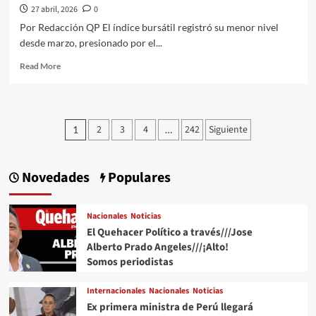
27 abril, 2026
0
Por Redacción QP El índice bursátil registró su menor nivel
desde marzo, presionado por el...
Read
Read More
more
about
Bolsa
Mexicana
Paginación
2
3
4
242
Siguiente
1
…
cae
de
1.79%
mientras
entradas
el
Novedades
Populares
peso
cotiza
en
Nacionales
Noticias
17.38
El Quehacer Político a través///Jose
por
Alberto Prado Angeles///¡Alto!
dólar
Somos periodistas
Internacionales
Nacionales
Noticias
Ex primera ministra de Perú llegará