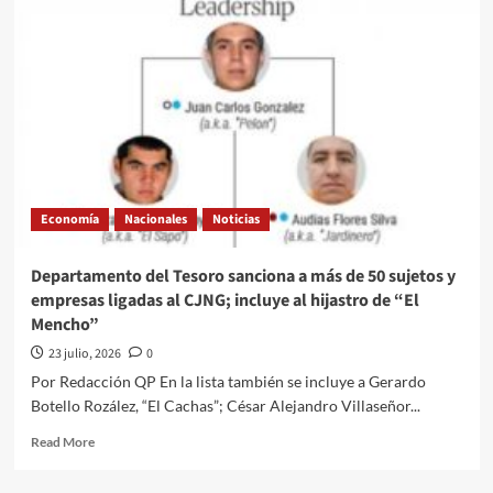
Político
y
de
Todo
un
Poco
a
través
de
la
Economía
Nacionales
Noticias
opinión
del
Ing
Departamento del Tesoro sanciona a más de 50 sujetos y
Abel
empresas ligadas al CJNG; incluye al hijastro de “El
Jiménez
Mencho”
Hernandez///Después
del
23 julio, 2026
0
Mundial…
Por Redacción QP En la lista también se incluye a Gerardo
el
Botello Rozález, “El Cachas”; César Alejandro Villaseñor...
verdadero
reto
Read
Read More
apenas
more
comienza
about