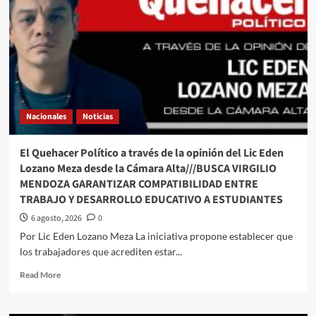
Nacionales
Noticias
El Quehacer Político a través de la opinión del Lic Eden
Lozano Meza desde la Cámara Alta///BUSCA VIRGILIO
MENDOZA GARANTIZAR COMPATIBILIDAD ENTRE
TRABAJO Y DESARROLLO EDUCATIVO A ESTUDIANTES
6 agosto, 2026
0
Por Lic Eden Lozano Meza La iniciativa propone establecer que
los trabajadores que acrediten estar...
Read
Read More
more
about
El