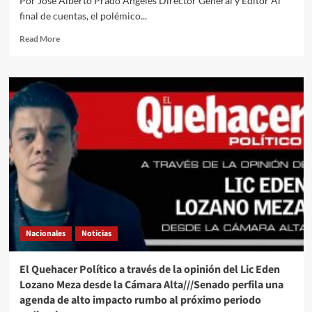
Por José Alberto Prado Angeles Director General y Editor Al
el
final de cuentas, el polémico...
verdadero
reto
Read
Read More
apenas
more
comienza
about
El
Quehacer
Político
a
través///Jose
Alberto
Prado
Angeles///Le
llueve
a
Gianni
Infantino
Nacionales
Noticias
y
la
Femexfut
El Quehacer Político a través de la opinión del Lic Eden
se
Lozano Meza desde la Cámara Alta///Senado perfila una
une
agenda de alto impacto rumbo al próximo periodo
a