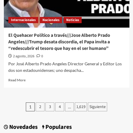
con
la
soberanía
Internacionales
Nacionales
Noticias
y
menos
con
El Quehacer Político a través///Jose Alberto Prado
la
Angeles///Trump desata discordia, el Papa invita a
inteligencia
“redescubrir el tesoro que hay en el ser humano”
2 agosto, 2026
0
Por José Alberto Prado Angeles Director General y Editor Los
dos son estadounidenses; uno despacha...
Read
Read More
more
about
El
Quehacer
Paginación
2
3
4
1,619
Siguiente
1
…
Político
de
a
través///Jose
entradas
Alberto
Novedades
Populares
Prado