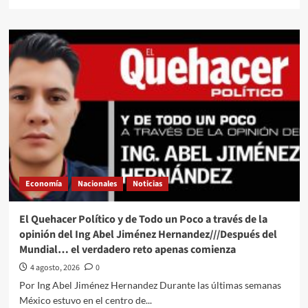
more
about
El
Quehacer
Político
a
través///Jose
Alberto
Prado
Angeles///La
“amenaza
comunista”
a
Trump
Economía
Nacionales
Noticias
le
cae
“como
El Quehacer Político y de Todo un Poco a través de la
anillo
opinión del Ing Abel Jiménez Hernandez///Después del
al
Mundial… el verdadero reto apenas comienza
dedo”
4 agosto, 2026
0
Por Ing Abel Jiménez Hernandez Durante las últimas semanas
México estuvo en el centro de...