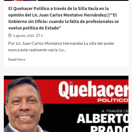
o
El Quehacer Político a través de la Silla Vacía en la
avanza
opinión del Lic Juan Carlos Montalvo Hernández///“El
por
Gobierno sin Oficio: cuando la falta de profesionales se
sus
vuelve política de Estado”
malos
gobiernos?
3 agosto, 2026
0
Por Lic Juan Carlos Montalvo Hernández La silla del poder
nunca está realmente vacía. Lo...
Read
Read More
more
about
El
Quehacer
Político
a
través
de
la
Silla
Vacía
en
la