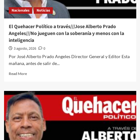
opinión
Nacionales
Noticias
del
Lic
Juan
El Quehacer Político a través///Jose Alberto Prado
Carlos
Angeles///No jueguen con la soberanía y menos con la
Montalvo
inteligencia
Hernández///“El
Gobierno
3 agosto, 2026
0
sin
Por José Alberto Prado Angeles Director General y Editor Esta
Oficio:
mañana, antes de salir de...
cuando
la
Read
Read More
falta
more
de
about
profesionales
El
se
Quehacer
vuelve
Político
política
a
de
través///Jose
Estado”
Alberto
Prado
Angeles///No
jueguen