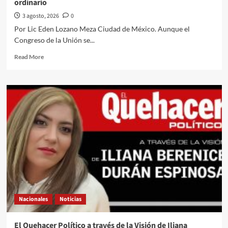
ordinario
la
fiesta
3 agosto, 2026
0
Por Lic Eden Lozano Meza Ciudad de México. Aunque el
Congreso de la Unión se...
Read
Read More
more
about
El
Quehacer
Político
a
través
de
la
opinión
del
Lic
Eden
Lozano
Nacionales
Noticias
Meza
desde
la
El Quehacer Político a través de la Visión de Iliana