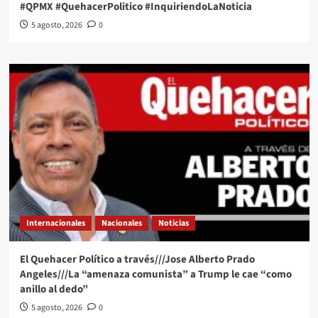
#QPMX #QuehacerPolitico #InquiriendoLaNoticia
5 agosto, 2026
0
Internacionales
Nacionales
Noticias
El Quehacer Político a través///Jose Alberto Prado
Angeles///La “amenaza comunista” a Trump le cae “como
anillo al dedo”
5 agosto, 2026
0