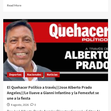
Read
Read More
more
about
El
Quehacer
Político
y
de
Todo
un
Poco
a
través
de
la
Deportes
Nacionales
Noticias
opinión
del
Ing
El Quehacer Político a través///Jose Alberto Prado
Abel
Angeles///Le llueve a Gianni Infantino y la Femexfut se
Jiménez
une a la fiesta
Hernandez///Después
del
4 agosto, 2026
0
Mundial…