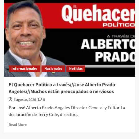
Quehacer
Político
a
través
de
la
opinión
del
Lic
Eden
Lozano
Internacionales
Nacionales
Noticias
Meza
desde
la
El Quehacer Político a través///Jose Alberto Prado
Cámara
Angeles///Muchos están preocupados o nerviosos
Alta///BUSCA
VIRGILIO
6 agosto, 2026
0
MENDOZA
Por José Alberto Prado Angeles Director General y Editor La
GARANTIZAR
declaración de Terry Cole, director...
COMPATIBILIDAD
ENTRE
Read
Read More
TRABAJO
more
Y
about