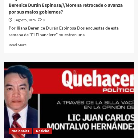
Cámara
Berenice Durán Espinosa///Morena retrocede o avanza
Alta///Senado
por sus malos gobiernos?
perfila
una
3 agosto, 2026
0
agenda
Por Iliana Berenice Durán Espinosa Dos encuestas de esta
de
semana de “El Financiero” muestran una...
alto
impacto
Read
Read More
rumbo
more
al
about
próximo
El
periodo
Quehacer
ordinario
Político
a
través
de
la
Visión
de
Iliana
Berenice
Durán
Nacionales
Noticias
Espinosa///Morena
retrocede