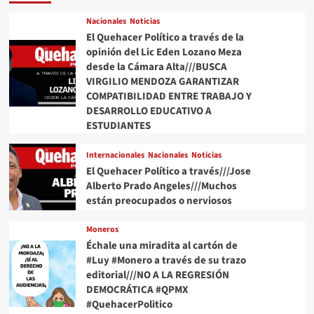
Angeles///Trump
desata
Nacionales
Noticias
discordia,
El Quehacer Político a través de la
el
opinión del Lic Eden Lozano Meza
Papa
desde la Cámara Alta///BUSCA
invita
VIRGILIO MENDOZA GARANTIZAR
a
COMPATIBILIDAD ENTRE TRABAJO Y
“redescubrir
DESARROLLO EDUCATIVO A
el
ESTUDIANTES
tesoro
que
hay
Internacionales
Nacionales
Noticias
en
El Quehacer Político a través///Jose
el
Alberto Prado Angeles///Muchos
ser
están preocupados o nerviosos
humano”
Moneros
Échale una miradita al cartón de
#Luy #Monero a través de su trazo
editorial///NO A LA REGRESIÓN
DEMOCRÁTICA #QPMX
#QuehacerPolitico