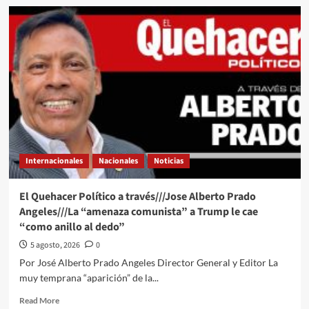
DESARROLLO
El
EDUCATIVO
Quehacer
A
Político
ESTUDIANTES
a
través///Jose
Alberto
Prado
Angeles///Muchos
están
preocupados
o
nerviosos
Internacionales
Nacionales
Noticias
El Quehacer Político a través///Jose Alberto Prado
Angeles///La “amenaza comunista” a Trump le cae
“como anillo al dedo”
5 agosto, 2026
0
Por José Alberto Prado Angeles Director General y Editor La
muy temprana “aparición” de la...
Read
Read More