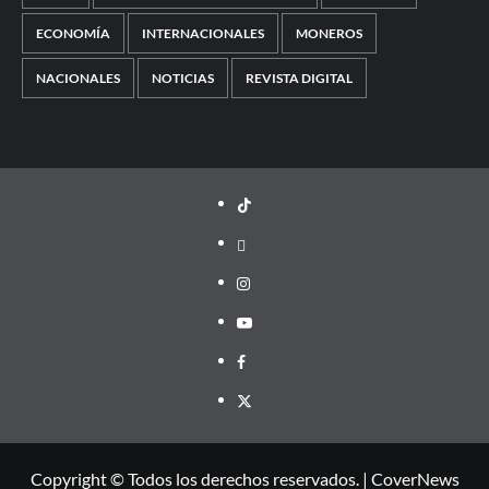
ECONOMÍA
INTERNACIONALES
MONEROS
NACIONALES
NOTICIAS
REVISTA DIGITAL
TikTok
threads
Instagram
Youtube
Facebook
X
Copyright © Todos los derechos reservados.
|
CoverNews