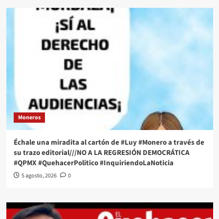
Moneros
Échale una miradita al cartón de #Luy #Monero a través de
su trazo editorial///NO A LA REGRESIÓN DEMOCRÁTICA
#QPMX #QuehacerPolitico #InquiriendoLaNoticia
5 agosto, 2026
0