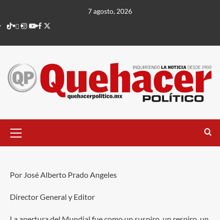
Saltar
7 agosto, 2026
al
TikTok
threads
Instagram
Youtube
Facebook
X
contenido
Menú
principal
Blog
Por José Alberto Prado Angeles
Director General y Editor
La apertura del Mundial fue como un suspiro, un respiro, un