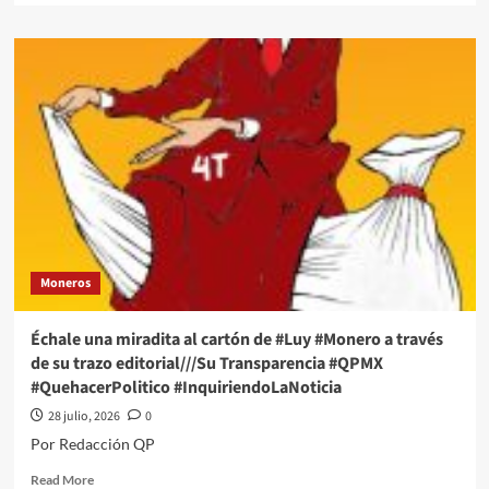
about
Échale
una
miradita
al
cartón
de
#Luy
#Monero
a
través
de
su
Moneros
trazo
editorial///Rotundo
Rechazo
Échale una miradita al cartón de #Luy #Monero a través
#QPMX
de su trazo editorial///Su Transparencia #QPMX
#QuehacerPolitico
#QuehacerPolitico #InquiriendoLaNoticia
#InquiriendoLaNoticia
28 julio, 2026
0
Por Redacción QP
Read
Read More