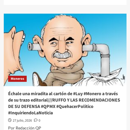
more
about
Échale
una
miradita
al
cartón
de
#Luy
#Monero
a
través
de
su
Moneros
trazo
editorial///Su
Transparencia
Échale una miradita al cartón de #Luy #Monero a través
#QPMX
de su trazo editorial///RUFFO Y LAS RECOMENDACIONES
#QuehacerPolitico
DE SU DEFENSA #QPMX #QuehacerPolitico
#InquiriendoLaNoticia
#InquiriendoLaNoticia
27 julio, 2026
0
Por Redacción QP