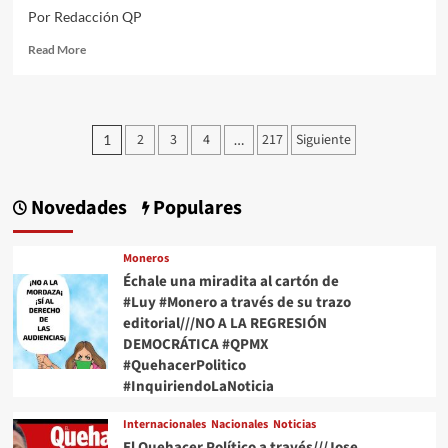
MEC
Por Redacción QP
#QPMX
#QuehacerPolitico
Read
Read More
#InquiriendoLaNoticia
more
about
Échale
una
Paginación
2
3
4
217
Siguiente
1
…
miradita
de
al
cartón
entradas
de
Novedades
Populares
#Luy
#Monero
a
Moneros
través
Échale una miradita al cartón de
de
#Luy #Monero a través de su trazo
su
editorial///NO A LA REGRESIÓN
trazo
DEMOCRÁTICA #QPMX
editorial///Cosas
#QuehacerPolitico
del
#InquiriendoLaNoticia
Mayo
#QPMX
Internacionales
Nacionales
Noticias
#QuehacerPolitico
El Quehacer Político a través///Jose
#InquiriendoLaNoticia