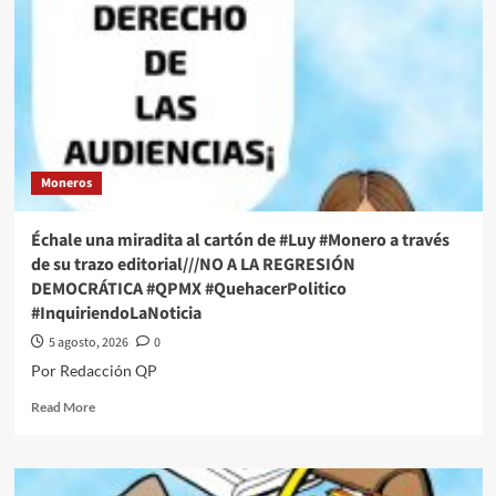
Moneros
Échale una miradita al cartón de #Luy #Monero a través
de su trazo editorial///NO A LA REGRESIÓN
DEMOCRÁTICA #QPMX #QuehacerPolitico
#InquiriendoLaNoticia
5 agosto, 2026
0
Por Redacción QP
Read
Read More
more
about
Échale
una