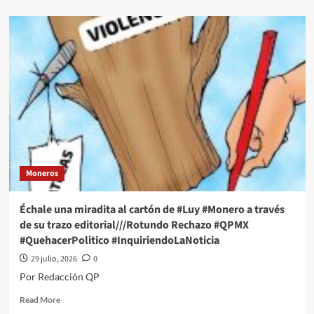
about
Échale
una
miradita
al
cartón
de
#Luy
#Monero
a
través
de
su
Moneros
trazo
editorial///El
columpio
Échale una miradita al cartón de #Luy #Monero a través
de
de su trazo editorial///Rotundo Rechazo #QPMX
la
#QuehacerPolitico #InquiriendoLaNoticia
complicidad
#QPMX
29 julio, 2026
0
#QuehacerPolitico
Por Redacción QP
#InquiriendoLaNoticia
Read
Read More
more