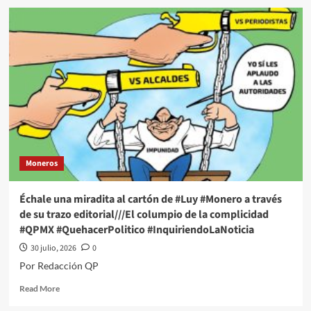
Échale
una
miradita
al
cartón
de
#Luy
#Monero
a
través
de
su
Moneros
trazo
editorial///A
Revisión
Échale una miradita al cartón de #Luy #Monero a través
#QPMX
de su trazo editorial///El columpio de la complicidad
#QuehacerPolitico
#QPMX #QuehacerPolitico #InquiriendoLaNoticia
#InquiriendoLaNoticia
30 julio, 2026
0
Por Redacción QP
Read
Read More
more