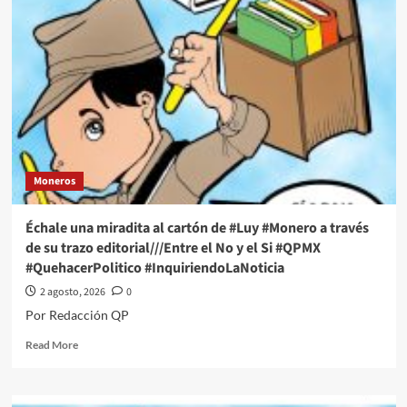
miradita
al
cartón
de
#Luy
#Monero
a
través
de
su
Moneros
trazo
editorial///NO
A
Échale una miradita al cartón de #Luy #Monero a través
LA
de su trazo editorial///Entre el No y el Si #QPMX
REGRESIÓN
#QuehacerPolitico #InquiriendoLaNoticia
DEMOCRÁTICA
#QPMX
2 agosto, 2026
0
#QuehacerPolitico
Por Redacción QP
#InquiriendoLaNoticia
Read
Read More
more
about
Échale