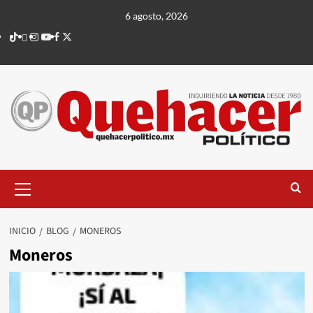
Saltar
6 agosto, 2026
al
TikTok
threads
Instagram
Youtube
Facebook
X
contenido
Menú
principal
INICIO
BLOG
MONEROS
Moneros