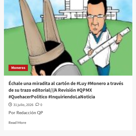
una
miradita
al
cartón
de
#Luy
#Monero
a
través
de
su
Moneros
trazo
editorial///CLAP,
CLAP,
Échale una miradita al cartón de #Luy #Monero a través
CLAP…
de su trazo editorial///A Revisión #QPMX
#QPMX
#QuehacerPolitico #InquiriendoLaNoticia
#QuehacerPolitico
#InquiriendoLaNoticia
31 julio, 2026
0
Por Redacción QP
Read
Read More
more
about