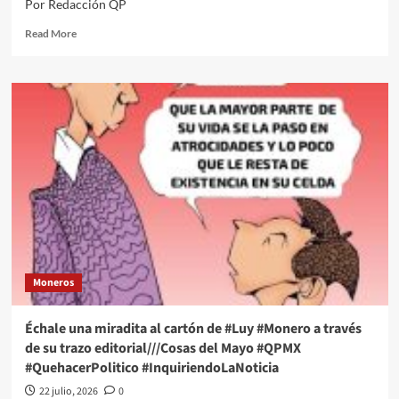
Por Redacción QP
#QPMX
#QuehacerPolitico
Read
Read More
#InquiriendoLaNoticia
more
about
Échale
una
miradita
al
cartón
de
#Luy
#Monero
a
través
de
su
Moneros
trazo
editorial///Tamaños
en
Échale una miradita al cartón de #Luy #Monero a través
las
de su trazo editorial///Cosas del Mayo #QPMX
negociaciones
#QuehacerPolitico #InquiriendoLaNoticia
del
T-
22 julio, 2026
0