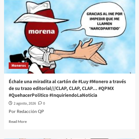
una
miradita
al
cartón
de
#Luy
#Monero
a
través
de
su
Moneros
trazo
editorial///Entre
el
Échale una miradita al cartón de #Luy #Monero a través
No
de su trazo editorial///CLAP, CLAP, CLAP… #QPMX
y
#QuehacerPolitico #InquiriendoLaNoticia
el
Si
2 agosto, 2026
0
#QPMX
Por Redacción QP
#QuehacerPolitico
#InquiriendoLaNoticia
Read
Read More
more
about
Échale