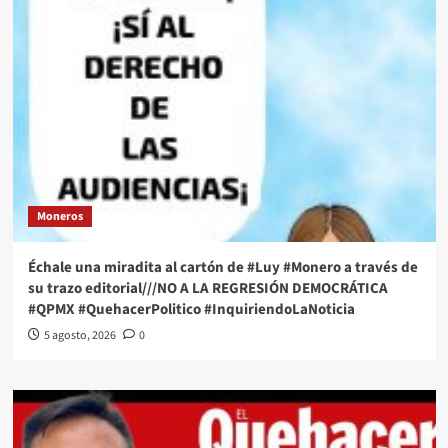
Moneros
Échale una miradita al cartón de #Luy #Monero a través de
su trazo editorial///NO A LA REGRESIÓN DEMOCRÁTICA
#QPMX #QuehacerPolitico #InquiriendoLaNoticia
5 agosto, 2026
0