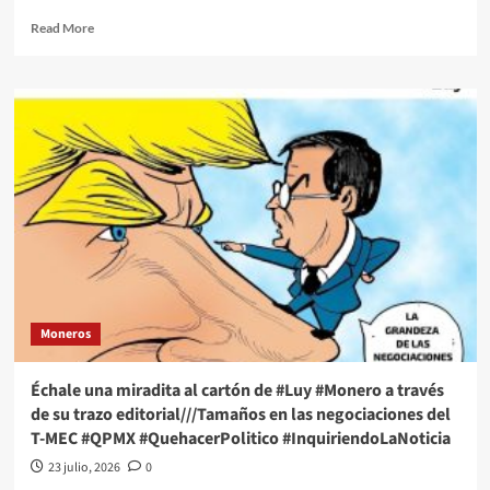
Read
Read More
more
about
Échale
una
miradita
al
cartón
de
#Luy
#Monero
a
través
de
su
Moneros
trazo
editorial///RUFFO
Y
Échale una miradita al cartón de #Luy #Monero a través
LAS
de su trazo editorial///Tamaños en las negociaciones del
RECOMENDACIONES
T-MEC #QPMX #QuehacerPolitico #InquiriendoLaNoticia
DE
SU
23 julio, 2026
0
DEFENSA