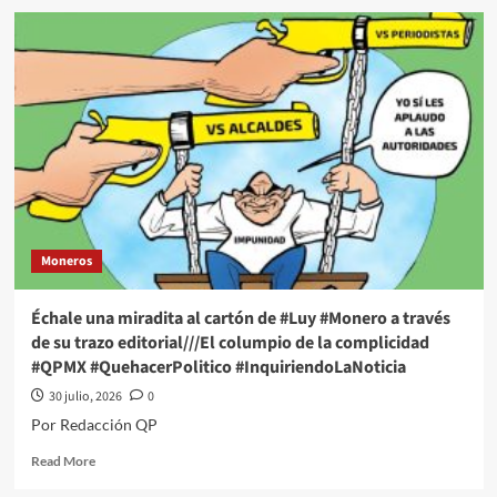
Échale
una
miradita
al
cartón
de
#Luy
#Monero
a
través
de
su
Moneros
trazo
editorial///A
Revisión
Échale una miradita al cartón de #Luy #Monero a través
#QPMX
de su trazo editorial///El columpio de la complicidad
#QuehacerPolitico
#QPMX #QuehacerPolitico #InquiriendoLaNoticia
#InquiriendoLaNoticia
30 julio, 2026
0
Por Redacción QP
Read
Read More
more