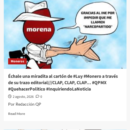
una
miradita
al
cartón
de
#Luy
#Monero
a
través
de
su
Moneros
trazo
editorial///Entre
el
Échale una miradita al cartón de #Luy #Monero a través
No
de su trazo editorial///CLAP, CLAP, CLAP… #QPMX
y
#QuehacerPolitico #InquiriendoLaNoticia
el
Si
2 agosto, 2026
0
#QPMX
Por Redacción QP
#QuehacerPolitico
#InquiriendoLaNoticia
Read
Read More
more
about
Échale