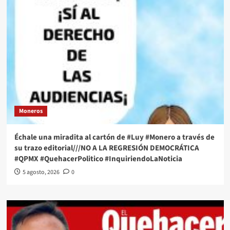
Moneros
Échale una miradita al cartón de #Luy #Monero a través de
su trazo editorial///NO A LA REGRESIÓN DEMOCRÁTICA
#QPMX #QuehacerPolitico #InquiriendoLaNoticia
5 agosto, 2026
0