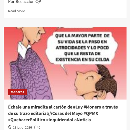
Por Redacción QP
#QPMX
#QuehacerPolitico
Read
Read More
#InquiriendoLaNoticia
more
about
Échale
una
miradita
al
cartón
de
#Luy
#Monero
a
través
de
su
Moneros
trazo
editorial///Tamaños
en
Échale una miradita al cartón de #Luy #Monero a través
las
de su trazo editorial///Cosas del Mayo #QPMX
negociaciones
#QuehacerPolitico #InquiriendoLaNoticia
del
T-
22 julio, 2026
0