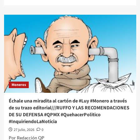
more
about
Échale
una
miradita
al
cartón
de
#Luy
#Monero
a
través
de
su
Moneros
trazo
editorial///Su
Transparencia
Échale una miradita al cartón de #Luy #Monero a través
#QPMX
de su trazo editorial///RUFFO Y LAS RECOMENDACIONES
#QuehacerPolitico
DE SU DEFENSA #QPMX #QuehacerPolitico
#InquiriendoLaNoticia
#InquiriendoLaNoticia
27 julio, 2026
0
Por Redacción QP