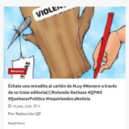
about
Échale
una
miradita
al
cartón
de
#Luy
#Monero
a
través
de
su
Moneros
trazo
editorial///El
columpio
Échale una miradita al cartón de #Luy #Monero a través
de
de su trazo editorial///Rotundo Rechazo #QPMX
la
#QuehacerPolitico #InquiriendoLaNoticia
complicidad
#QPMX
29 julio, 2026
0
#QuehacerPolitico
Por Redacción QP
#InquiriendoLaNoticia
Read
Read More
more