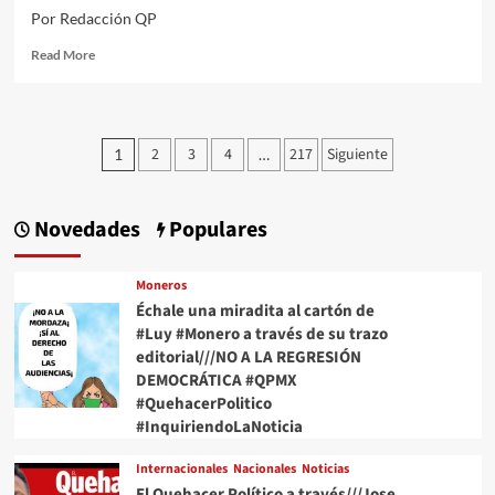
MEC
Por Redacción QP
#QPMX
#QuehacerPolitico
Read
Read More
#InquiriendoLaNoticia
more
about
Échale
una
Paginación
2
3
4
217
Siguiente
1
…
miradita
de
al
cartón
entradas
de
Novedades
Populares
#Luy
#Monero
a
Moneros
través
Échale una miradita al cartón de
de
#Luy #Monero a través de su trazo
su
editorial///NO A LA REGRESIÓN
trazo
DEMOCRÁTICA #QPMX
editorial///Cosas
#QuehacerPolitico
del
#InquiriendoLaNoticia
Mayo
#QPMX
Internacionales
Nacionales
Noticias
#QuehacerPolitico
El Quehacer Político a través///Jose
#InquiriendoLaNoticia