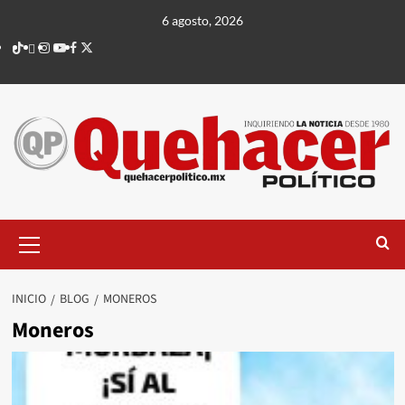
Saltar
6 agosto, 2026
al
TikTok
threads
Instagram
Youtube
Facebook
X
contenido
Menú
principal
INICIO
BLOG
MONEROS
Moneros