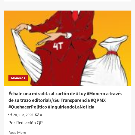
about
Échale
una
miradita
al
cartón
de
#Luy
#Monero
a
través
de
su
Moneros
trazo
editorial///Rotundo
Rechazo
Échale una miradita al cartón de #Luy #Monero a través
#QPMX
de su trazo editorial///Su Transparencia #QPMX
#QuehacerPolitico
#QuehacerPolitico #InquiriendoLaNoticia
#InquiriendoLaNoticia
28 julio, 2026
0
Por Redacción QP
Read
Read More