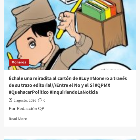
miradita
al
cartón
de
#Luy
#Monero
a
través
de
su
Moneros
trazo
editorial///NO
A
Échale una miradita al cartón de #Luy #Monero a través
LA
de su trazo editorial///Entre el No y el Si #QPMX
REGRESIÓN
#QuehacerPolitico #InquiriendoLaNoticia
DEMOCRÁTICA
#QPMX
2 agosto, 2026
0
#QuehacerPolitico
Por Redacción QP
#InquiriendoLaNoticia
Read
Read More
more
about
Échale