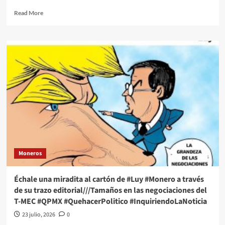
Read
Read More
more
about
Échale
una
miradita
al
cartón
de
#Luy
#Monero
a
través
de
su
Moneros
trazo
editorial///RUFFO
Y
Échale una miradita al cartón de #Luy #Monero a través
LAS
de su trazo editorial///Tamaños en las negociaciones del
RECOMENDACIONES
T-MEC #QPMX #QuehacerPolitico #InquiriendoLaNoticia
DE
SU
23 julio, 2026
0
DEFENSA