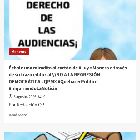
Moneros
Échale una miradita al cartón de #Luy #Monero a través
de su trazo editorial///NO A LA REGRESIÓN
DEMOCRÁTICA #QPMX #QuehacerPolitico
#InquiriendoLaNoticia
5 agosto, 2026
0
Por Redacción QP
Read
Read More
more
about
Échale
una