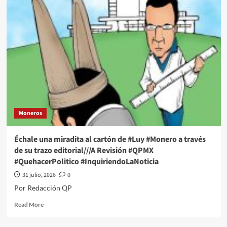
una
miradita
al
cartón
de
#Luy
#Monero
a
través
de
su
Moneros
trazo
editorial///CLAP,
CLAP,
Échale una miradita al cartón de #Luy #Monero a través
CLAP…
de su trazo editorial///A Revisión #QPMX
#QPMX
#QuehacerPolitico #InquiriendoLaNoticia
#QuehacerPolitico
#InquiriendoLaNoticia
31 julio, 2026
0
Por Redacción QP
Read
Read More
more
about