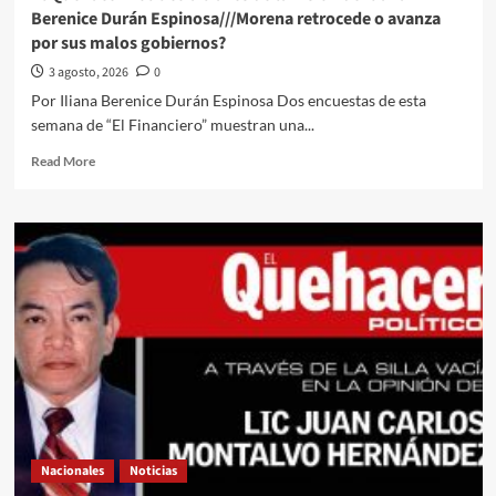
Cámara
Berenice Durán Espinosa///Morena retrocede o avanza
Alta///Senado
por sus malos gobiernos?
perfila
una
3 agosto, 2026
0
agenda
Por Iliana Berenice Durán Espinosa Dos encuestas de esta
de
semana de “El Financiero” muestran una...
alto
impacto
Read
Read More
rumbo
more
al
about
próximo
El
periodo
Quehacer
ordinario
Político
a
través
de
la
Visión
de
Iliana
Berenice
Durán
Nacionales
Noticias
Espinosa///Morena
retrocede