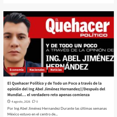
more
about
El
Quehacer
Político
a
través///Jose
Alberto
Prado
Angeles///La
“amenaza
comunista”
a
Trump
Economía
Nacionales
Noticias
le
cae
“como
El Quehacer Político y de Todo un Poco a través de la
anillo
opinión del Ing Abel Jiménez Hernandez///Después del
al
Mundial… el verdadero reto apenas comienza
dedo”
4 agosto, 2026
0
Por Ing Abel Jiménez Hernandez Durante las últimas semanas
México estuvo en el centro de...