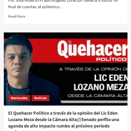
Por José Alberto Prado Angeles Director General y Editor Al
el
final de cuentas, el polémico...
verdadero
reto
Read
Read More
apenas
more
comienza
about
El
Quehacer
Político
a
través///Jose
Alberto
Prado
Angeles///Le
llueve
a
Gianni
Infantino
Nacionales
Noticias
y
la
Femexfut
El Quehacer Político a través de la opinión del Lic Eden
se
Lozano Meza desde la Cámara Alta///Senado perfila una
une
agenda de alto impacto rumbo al próximo periodo
a