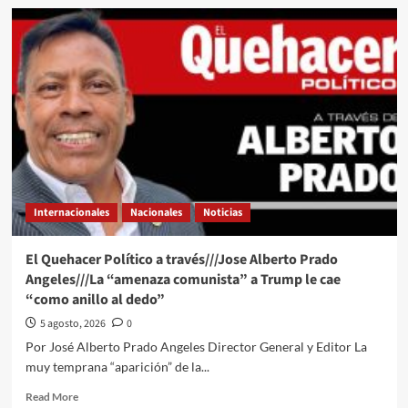
DESARROLLO
El
EDUCATIVO
Quehacer
A
Político
ESTUDIANTES
a
través///Jose
Alberto
Prado
Angeles///Muchos
están
preocupados
o
nerviosos
Internacionales
Nacionales
Noticias
El Quehacer Político a través///Jose Alberto Prado
Angeles///La “amenaza comunista” a Trump le cae
“como anillo al dedo”
5 agosto, 2026
0
Por José Alberto Prado Angeles Director General y Editor La
muy temprana “aparición” de la...
Read
Read More