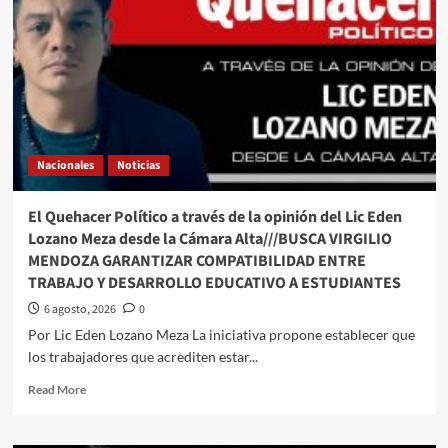
Nacionales
Noticias
El Quehacer Político a través de la opinión del Lic Eden
Lozano Meza desde la Cámara Alta///BUSCA VIRGILIO
MENDOZA GARANTIZAR COMPATIBILIDAD ENTRE
TRABAJO Y DESARROLLO EDUCATIVO A ESTUDIANTES
6 agosto, 2026
0
Por Lic Eden Lozano Meza La iniciativa propone establecer que
los trabajadores que acrediten estar...
Read
Read More
more
about
El