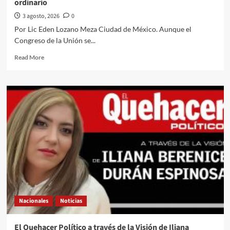
ordinario
la
fiesta
3 agosto, 2026
0
Por Lic Eden Lozano Meza Ciudad de México. Aunque el
Congreso de la Unión se...
Read
Read More
more
about
El
Quehacer
Político
a
través
de
la
opinión
del
Lic
Eden
Lozano
Nacionales
Noticias
Meza
desde
la
El Quehacer Político a través de la Visión de Iliana