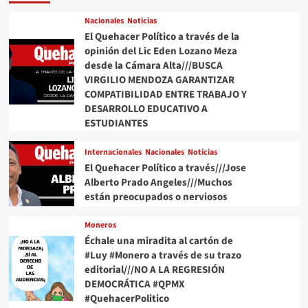
Angeles///Trump
desata
Nacionales
Noticias
discordia,
El Quehacer Político a través de la
el
opinión del Lic Eden Lozano Meza
Papa
desde la Cámara Alta///BUSCA
invita
VIRGILIO MENDOZA GARANTIZAR
a
COMPATIBILIDAD ENTRE TRABAJO Y
“redescubrir
DESARROLLO EDUCATIVO A
el
ESTUDIANTES
tesoro
que
hay
Internacionales
Nacionales
Noticias
en
El Quehacer Político a través///Jose
el
Alberto Prado Angeles///Muchos
ser
están preocupados o nerviosos
humano”
Moneros
Échale una miradita al cartón de
#Luy #Monero a través de su trazo
editorial///NO A LA REGRESIÓN
DEMOCRÁTICA #QPMX
#QuehacerPolitico