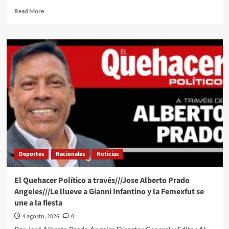
Read
Read More
more
about
El
Quehacer
Político
y
de
Todo
un
Poco
a
través
de
la
Deportes
Nacionales
Noticias
opinión
del
Ing
El Quehacer Político a través///Jose Alberto Prado
Abel
Angeles///Le llueve a Gianni Infantino y la Femexfut se
Jiménez
une a la fiesta
Hernandez///Después
del
4 agosto, 2026
0
Mundial…