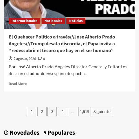
con
la
soberanía
Internacionales
Nacionales
Noticias
y
menos
con
El Quehacer Político a través///Jose Alberto Prado
la
Angeles///Trump desata discordia, el Papa invita a
inteligencia
“redescubrir el tesoro que hay en el ser humano”
2 agosto, 2026
0
Por José Alberto Prado Angeles Director General y Editor Los
dos son estadounidenses; uno despacha...
Read
Read More
more
about
El
Quehacer
Paginación
2
3
4
1,619
Siguiente
1
…
Político
de
a
través///Jose
entradas
Alberto
Novedades
Populares
Prado