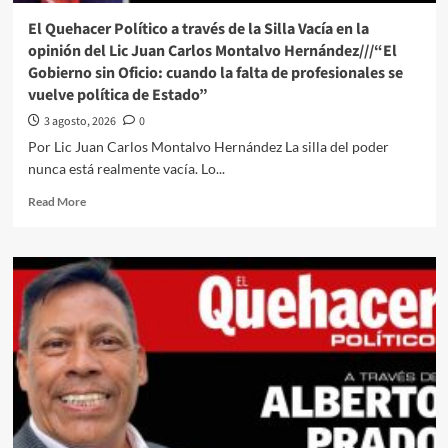
o
El Quehacer Político a través de la Silla Vacía en la
avanza
opinión del Lic Juan Carlos Montalvo Hernández///“El
por
Gobierno sin Oficio: cuando la falta de profesionales se
sus
vuelve política de Estado”
malos
gobiernos?
3 agosto, 2026
0
Por Lic Juan Carlos Montalvo Hernández La silla del poder
nunca está realmente vacía. Lo...
Read
Read More
more
about
El
Quehacer
Político
a
través
de
la
Silla
Vacía
en
la