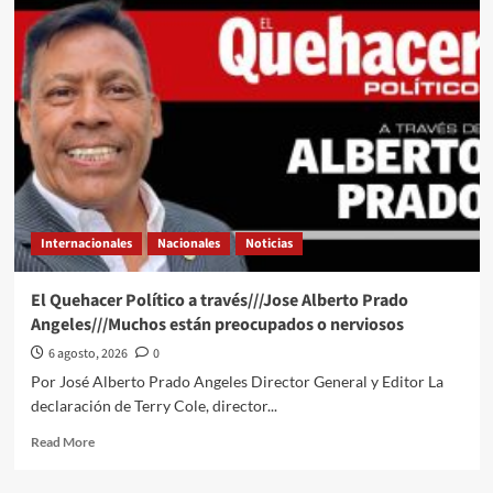
Quehacer
Político
a
través
de
la
opinión
del
Lic
Eden
Lozano
Internacionales
Nacionales
Noticias
Meza
desde
la
El Quehacer Político a través///Jose Alberto Prado
Cámara
Angeles///Muchos están preocupados o nerviosos
Alta///BUSCA
VIRGILIO
6 agosto, 2026
0
MENDOZA
Por José Alberto Prado Angeles Director General y Editor La
GARANTIZAR
declaración de Terry Cole, director...
COMPATIBILIDAD
ENTRE
Read
Read More
TRABAJO
more
Y
about