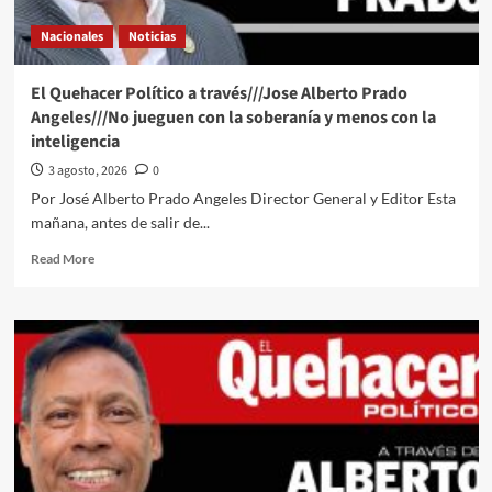
opinión
Nacionales
Noticias
del
Lic
Juan
El Quehacer Político a través///Jose Alberto Prado
Carlos
Angeles///No jueguen con la soberanía y menos con la
Montalvo
inteligencia
Hernández///“El
Gobierno
3 agosto, 2026
0
sin
Por José Alberto Prado Angeles Director General y Editor Esta
Oficio:
mañana, antes de salir de...
cuando
la
Read
Read More
falta
more
de
about
profesionales
El
se
Quehacer
vuelve
Político
política
a
de
través///Jose
Estado”
Alberto
Prado
Angeles///No
jueguen