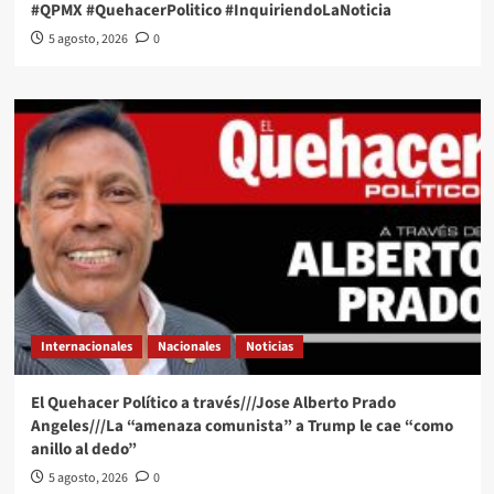
#QPMX #QuehacerPolitico #InquiriendoLaNoticia
5 agosto, 2026
0
Internacionales
Nacionales
Noticias
El Quehacer Político a través///Jose Alberto Prado
Angeles///La “amenaza comunista” a Trump le cae “como
anillo al dedo”
5 agosto, 2026
0