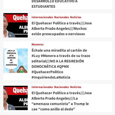
DESARROLLO EDUCATIVO A
de
ESTUDIANTES
Estados
Unidos
Internacionales
Nacionales
Noticias
El Quehacer Político a través///Jose
Alberto Prado Angeles///Muchos
están preocupados o nerviosos
Moneros
Échale una miradita al cartón de
#Luy #Monero a través de su trazo
editorial///NO A LA REGRESIÓN
DEMOCRÁTICA #QPMX
#QuehacerPolitico
#InquiriendoLaNoticia
Internacionales
Nacionales
Noticias
El Quehacer Político a través///Jose
Alberto Prado Angeles///La
“amenaza comunista” a Trump le
cae “como anillo al dedo”