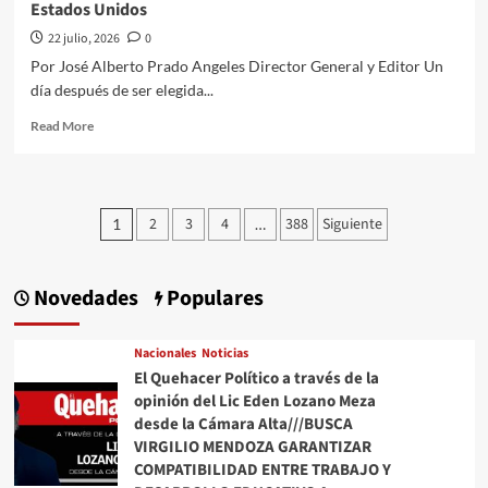
Estados Unidos
Caracas
22 julio, 2026
0
Por José Alberto Prado Angeles Director General y Editor Un
día después de ser elegida...
Read
Read More
more
about
El
Quehacer
Paginación
2
3
4
388
Siguiente
1
…
Político
de
a
través///Jose
entradas
Alberto
Novedades
Populares
Prado
Angeles///Daniel
Ortega
Nacionales
Noticias
un
El Quehacer Político a través de la
dictador
opinión del Lic Eden Lozano Meza
más
desde la Cámara Alta///BUSCA
en
VIRGILIO MENDOZA GARANTIZAR
la
COMPATIBILIDAD ENTRE TRABAJO Y
mira