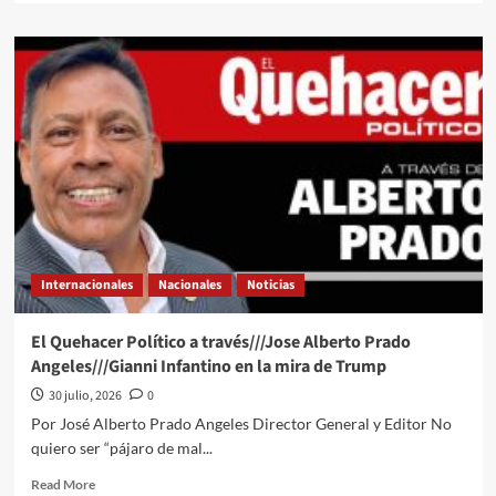
about
Renuncia
el
principal
asesor
de
Infantino
por
el
plan
de
la
FIFA
Internacionales
Nacionales
Noticias
de
vender
el
El Quehacer Político a través///Jose Alberto Prado
Mundial:
Angeles///Gianni Infantino en la mira de Trump
“Es
hipotecar
30 julio, 2026
0
al
Por José Alberto Prado Angeles Director General y Editor No
futbol”
quiero ser “pájaro de mal...
Read
Read More