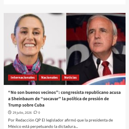
more
about
El
Quehacer
Político
a
través///Jose
Alberto
Prado
Angeles///Gianni
Infantino
en
la
mira
Internacionales
Nacionales
Noticias
de
Trump
“No son buenos vecinos”: congresista republicano acusa
a Sheinbaum de “socavar” la política de presión de
Trump sobre Cuba
29 julio, 2026
0
Por Redacción QP El legislador afirmó que la presidenta de
México está perpetuando la dictadura...