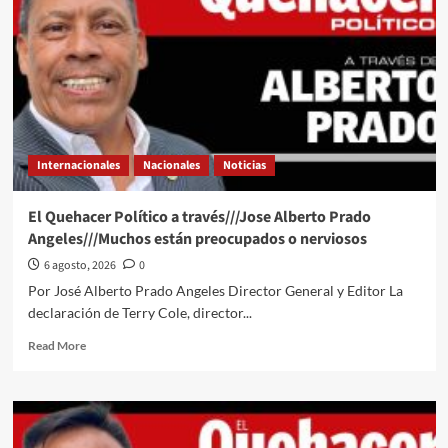
Internacionales
Nacionales
Noticias
El Quehacer Político a través///Jose Alberto Prado
Angeles///Muchos están preocupados o nerviosos
6 agosto, 2026
0
Por José Alberto Prado Angeles Director General y Editor La
declaración de Terry Cole, director...
Read
Read More
more
about
El
Quehacer
Político