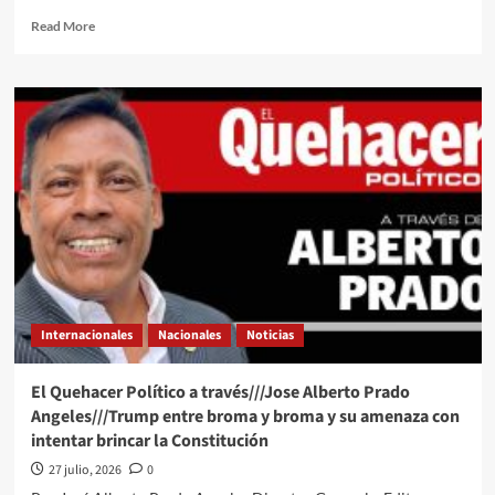
Read
Read More
more
about
“No
son
buenos
vecinos”:
congresista
republicano
acusa
a
Sheinbaum
de
“socavar”
la
Internacionales
Nacionales
Noticias
política
de
presión
El Quehacer Político a través///Jose Alberto Prado
de
Angeles///Trump entre broma y broma y su amenaza con
Trump
intentar brincar la Constitución
sobre
Cuba
27 julio, 2026
0