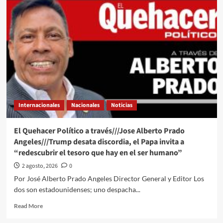
Quehacer
Político
a
través///Jose
Alberto
Prado
Angeles///La
“amenaza
comunista”
a
Trump
Internacionales
Nacionales
Noticias
le
cae
“como
El Quehacer Político a través///Jose Alberto Prado
anillo
Angeles///Trump desata discordia, el Papa invita a
al
“redescubrir el tesoro que hay en el ser humano”
dedo”
2 agosto, 2026
0
Por José Alberto Prado Angeles Director General y Editor Los
dos son estadounidenses; uno despacha...
Read
Read More
more