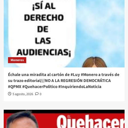
Moneros
Échale una miradita al cartón de #Luy #Monero a través de
su trazo editorial///NO A LA REGRESIÓN DEMOCRÁTICA
#QPMX #QuehacerPolitico #InquiriendoLaNoticia
5 agosto, 2026
0