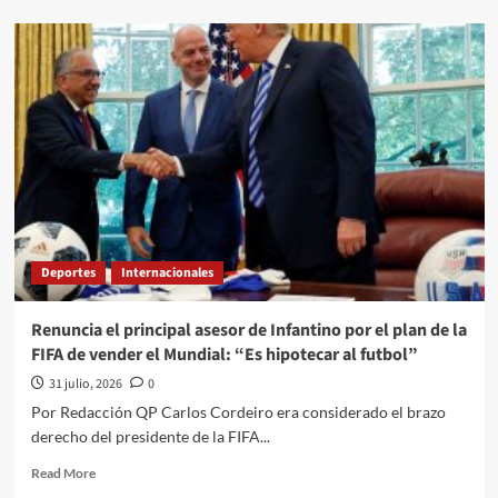
about
El
Quehacer
Político
a
través///Jose
Alberto
Prado
Angeles///Trump
desata
discordia,
el
Papa
Deportes
Internacionales
invita
a
“redescubrir
Renuncia el principal asesor de Infantino por el plan de la
el
FIFA de vender el Mundial: “Es hipotecar al futbol”
tesoro
que
31 julio, 2026
0
hay
Por Redacción QP Carlos Cordeiro era considerado el brazo
en
derecho del presidente de la FIFA...
el
ser
Read
Read More
humano”
more