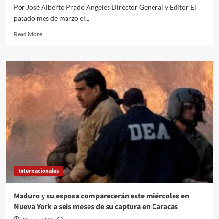
la
Por José Alberto Prado Angeles Director General y Editor El
Constitución
pasado mes de marzo el...
Read
Read More
more
about
El
Quehacer
Político
a
través///Jose
Alberto
Prado
Angeles///El
Papá
León
XIV
y
Internacionales
su
llamado
a
Maduro y su esposa comparecerán este miércoles en
la
Nueva York a seis meses de su captura en Caracas
Paz
nuclear