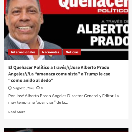
a
través///Jose
Alberto
Prado
Angeles///Muchos
están
preocupados
o
nerviosos
Internacionales
Nacionales
Noticias
El Quehacer Político a través///Jose Alberto Prado
Angeles///La “amenaza comunista” a Trump le cae
“como anillo al dedo”
5 agosto, 2026
0
Por José Alberto Prado Angeles Director General y Editor La
muy temprana “aparición” de la...
Read
Read More
more
about
El