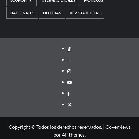
ECONOMÍA
INTERNACIONALES
MONEROS
NACIONALES
NOTICIAS
REVISTA DIGITAL
TikTok
threads
Instagram
Youtube
Facebook
X
Copyright © Todos los derechos reservados.
|
CoverNews
por AF themes.