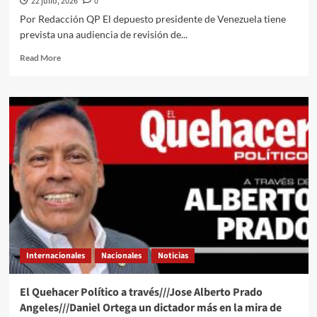
22 julio, 2026
0
Por Redacción QP El depuesto presidente de Venezuela tiene
prevista una audiencia de revisión de...
Read
Read More
more
about
Maduro
y
su
esposa
comparecerán
este
miércoles
en
Nueva
York
a
seis
Internacionales
Nacionales
Noticias
meses
de
su
El Quehacer Político a través///Jose Alberto Prado
captura
Angeles///Daniel Ortega un dictador más en la mira de
en