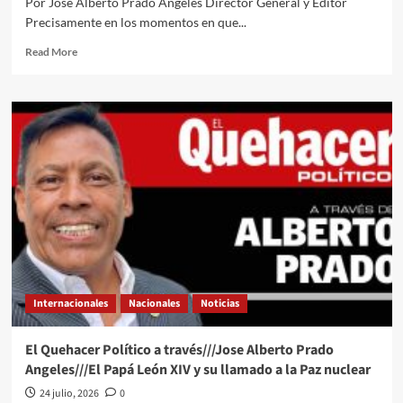
Por José Alberto Prado Angeles Director General y Editor
Precisamente en los momentos en que...
Read
Read More
more
about
El
Quehacer
Político
a
través///Jose
Alberto
Prado
Angeles///Trump
entre
broma
y
broma
Internacionales
Nacionales
Noticias
y
su
amenaza
El Quehacer Político a través///Jose Alberto Prado
con
Angeles///El Papá León XIV y su llamado a la Paz nuclear
intentar
brincar
24 julio, 2026
0