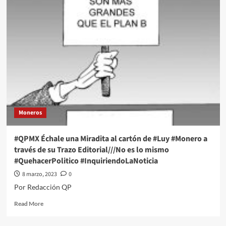
Échale
una
Miradita
al
cartón
de
#Luy
#Monero
a
través
de
Moneros
su
Trazo
Editorial///Queremos
#QPMX Échale una Miradita al cartón de #Luy #Monero a
eficientes
través de su Trazo Editorial///No es lo mismo
servicios
#QuehacerPolitico #InquiriendoLaNoticia
médicos
#QuehacerPolitico
8 marzo, 2023
0
#InquiriendoLaNoticia
Por Redacción QP
Read
Read More
more
about