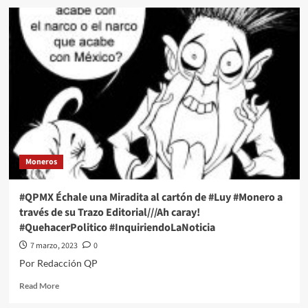
#QPMX
Échale
una
Miradita
al
cartón
de
#Luy
#Monero
a
través
de
Moneros
su
Trazo
Editorial///No
#QPMX Échale una Miradita al cartón de #Luy #Monero a
es
través de su Trazo Editorial///Ah caray!
lo
#QuehacerPolitico #InquiriendoLaNoticia
mismo
#QuehacerPolitico
7 marzo, 2023
0
#InquiriendoLaNoticia
Por Redacción QP
Read
Read More
more