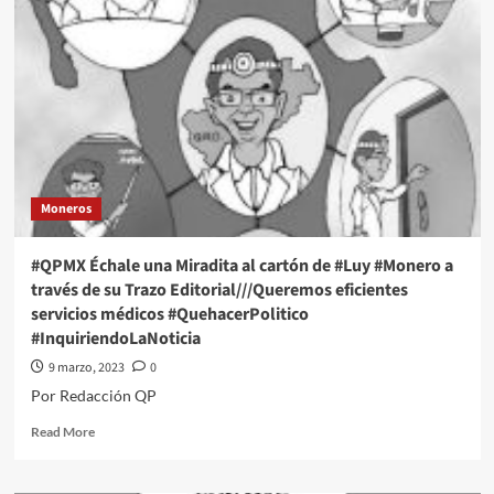
una
Miradita
al
cartón
de
#Luy
#Monero
a
través
de
Moneros
su
Trazo
Editorial///Mujer
#QPMX Échale una Miradita al cartón de #Luy #Monero a
infinita
través de su Trazo Editorial///Queremos eficientes
#QuehacerPolitico
servicios médicos #QuehacerPolitico
#InquiriendoLaNoticia
#InquiriendoLaNoticia
9 marzo, 2023
0
Por Redacción QP
Read
Read More
more
about
#QPMX