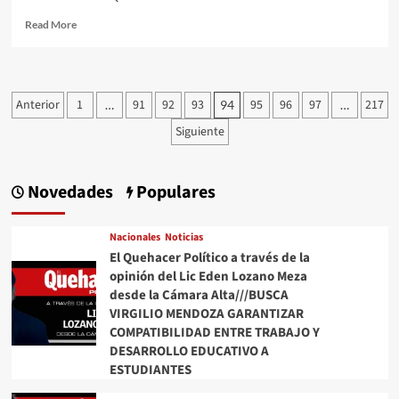
Read
Read More
more
about
#QPMX
Échale
Paginación
Anterior
1
91
92
93
95
96
97
217
…
94
…
una
de
Miradita
Siguiente
al
entradas
cartón
de
Novedades
Populares
#Luy
#Monero
a
Nacionales
Noticias
través
El Quehacer Político a través de la
de
opinión del Lic Eden Lozano Meza
su
Trazo
desde la Cámara Alta///BUSCA
Editorial///Significado
VIRGILIO MENDOZA GARANTIZAR
#QuehacerPolitico
COMPATIBILIDAD ENTRE TRABAJO Y
#InquiriendoLaNoticia
DESARROLLO EDUCATIVO A
ESTUDIANTES