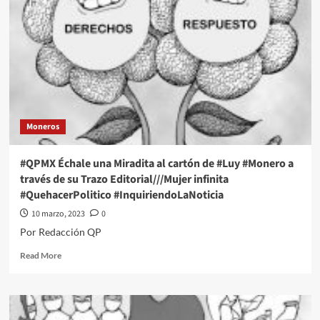
Miradita
al
cartón
de
#Luy
#Monero
a
través
de
Moneros
su
Trazo
Editorial///Combate
#QPMX Échale una Miradita al cartón de #Luy #Monero a
s
través de su Trazo Editorial///Mujer infinita
la
#QuehacerPolitico #InquiriendoLaNoticia
Corrupción?
#QuehacerPolitico
10 marzo, 2023
0
#InquiriendoLaNoticia
Por Redacción QP
Read
Read More
more
about
#QPMX
Échale