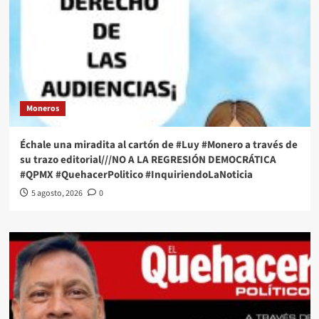
Moneros
Échale una miradita al cartón de #Luy #Monero a través de
su trazo editorial///NO A LA REGRESIÓN DEMOCRÁTICA
#QPMX #QuehacerPolitico #InquiriendoLaNoticia
5 agosto, 2026
0