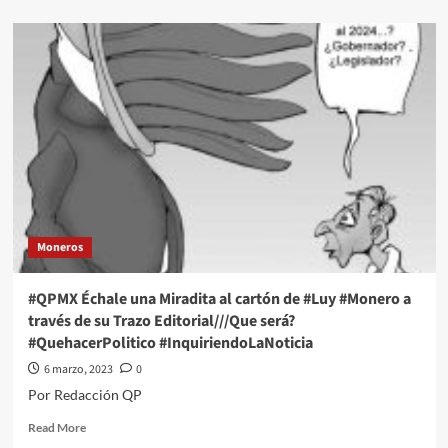
about
#QPMX
Échale
una
Miradita
al
cartón
de
#Luy
#Monero
a
través
de
Moneros
su
Trazo
Editorial///Ah
#QPMX Échale una Miradita al cartón de #Luy #Monero a
caray!
través de su Trazo Editorial///Que será?
#QuehacerPolitico
#QuehacerPolitico #InquiriendoLaNoticia
#InquiriendoLaNoticia
6 marzo, 2023
0
Por Redacción QP
Read
Read More
more