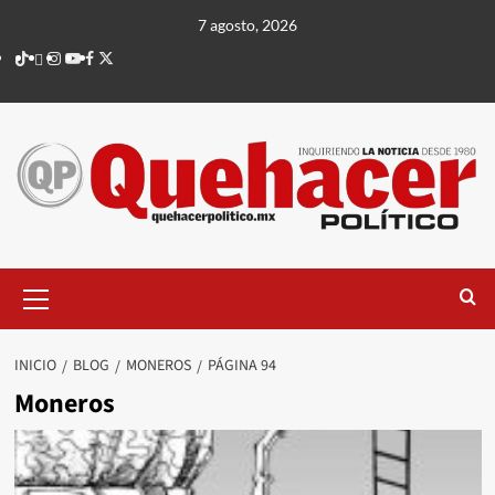
Saltar
7 agosto, 2026
al
TikTok
threads
Instagram
Youtube
Facebook
X
contenido
Menú
principal
INICIO
BLOG
MONEROS
PÁGINA 94
Moneros