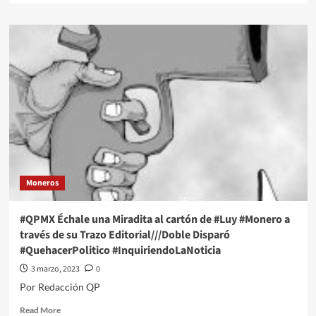
about
#QPMX
Échale
una
Miradita
al
cartón
de
#Luy
#Monero
a
través
de
Moneros
su
Trazo
Editorial///Que
#QPMX Échale una Miradita al cartón de #Luy #Monero a
será?
través de su Trazo Editorial///Doble Disparó
#QuehacerPolitico
#QuehacerPolitico #InquiriendoLaNoticia
#InquiriendoLaNoticia
3 marzo, 2023
0
Por Redacción QP
Read
Read More