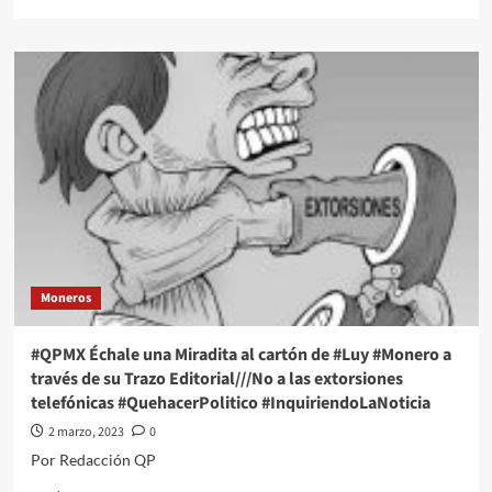
more
about
#QPMX
Échale
una
Miradita
al
cartón
de
#Luy
#Monero
a
través
de
Moneros
su
Trazo
Editorial///Doble
#QPMX Échale una Miradita al cartón de #Luy #Monero a
Disparó
través de su Trazo Editorial///No a las extorsiones
#QuehacerPolitico
telefónicas #QuehacerPolitico #InquiriendoLaNoticia
#InquiriendoLaNoticia
2 marzo, 2023
0
Por Redacción QP