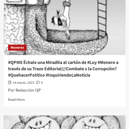
Moneros
#QPMX Échale una Miradita al cartón de #Luy #Monero a
través de su Trazo Editorial///Combate s la Corrupción?
#QuehacerPolitico #InquiriendoLaNoticia
14 marzo, 2023
0
Por Redacción QP
Read
Read More
more
about
#QPMX
Échale
una