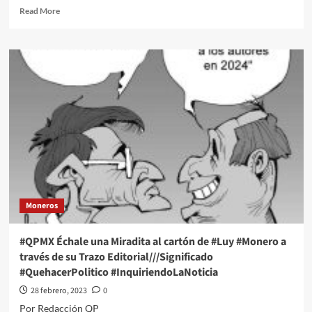
Read
Read More
more
about
#QPMX
Échale
una
Miradita
al
cartón
de
#Luy
#Monero
a
través
de
Moneros
su
Trazo
Editorial///Malestar
#QPMX Échale una Miradita al cartón de #Luy #Monero a
#QuehacerPolitico
través de su Trazo Editorial///Significado
#InquiriendoLaNoticia
#QuehacerPolitico #InquiriendoLaNoticia
28 febrero, 2023
0
Por Redacción QP