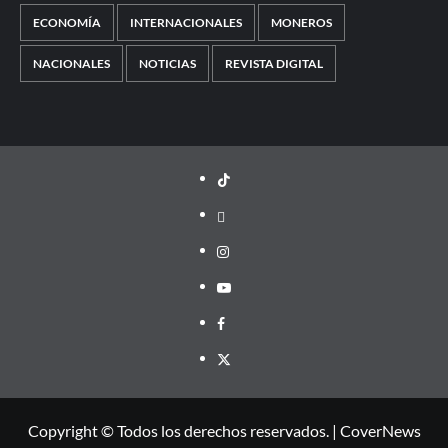
ECONOMÍA
INTERNACIONALES
MONEROS
NACIONALES
NOTICIAS
REVISTA DIGITAL
TikTok
threads
Instagram
Youtube
Facebook
X
Copyright © Todos los derechos reservados.
|
CoverNews