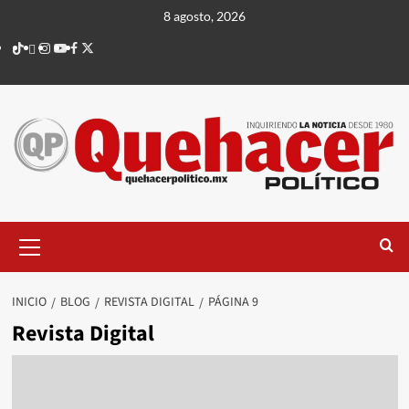
Saltar
8 agosto, 2026
al
TikTok
threads
Instagram
Youtube
Facebook
X
contenido
Menú
principal
INICIO
BLOG
REVISTA DIGITAL
PÁGINA 9
Revista Digital