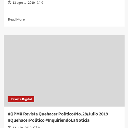
13 agosto, 2019
0
Read
Read More
more
about
#QPMX
Revista
Quehacer
Político/No.29/Agosto
2019
#QuehacerPolitico
#InquiriendoLaNoticia
Revista Digital
#QPMX Revista Quehacer Político/No.28/Julio 2019
#QuehacerPolitico #InquiriendoLaNoticia
12 julio, 2019
0