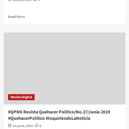
Read
Read More
more
about
#QPMX
Revista
Quehacer
Político/No.28/Julio
2019
#QuehacerPolitico
#InquiriendoLaNoticia
Revista Digital
#QPMX Revista Quehacer Político/No.27/Junio 2019
#QuehacerPolitico #InquiriendoLaNoticia
11 junio, 2019
0