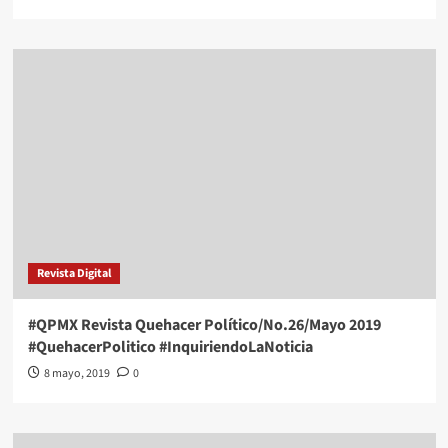
Revista Digital
#QPMX Revista Quehacer Político/No.26/Mayo 2019
#QuehacerPolitico #InquiriendoLaNoticia
8 mayo, 2019
0