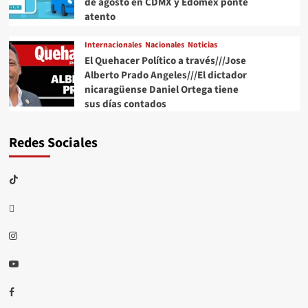
de agosto en CDMX y Edomex ponte
atento
Internacionales
Nacionales
Noticias
El Quehacer Político a través///Jose
Alberto Prado Angeles///El dictador
nicaragüense Daniel Ortega tiene
sus días contados
Redes Sociales
TikTok
threads
Instagram
Youtube
Facebook