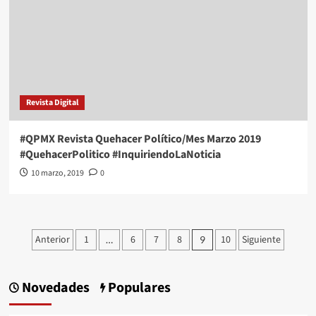
Revista Digital
#QPMX Revista Quehacer Político/Mes Marzo 2019
#QuehacerPolitico #InquiriendoLaNoticia
10 marzo, 2019
0
Paginación
Anterior
1
6
7
8
10
Siguiente
…
9
de
entradas
Novedades
Populares