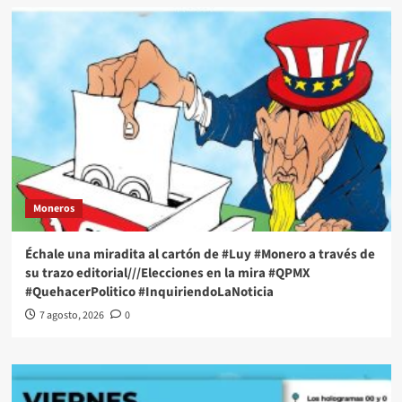
Moneros
Échale una miradita al cartón de #Luy #Monero a través de
su trazo editorial///Elecciones en la mira #QPMX
#QuehacerPolitico #InquiriendoLaNoticia
7 agosto, 2026
0