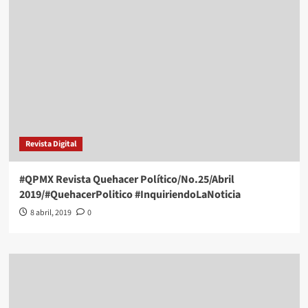
Revista Digital
#QPMX Revista Quehacer Político/No.25/Abril
2019/#QuehacerPolitico #InquiriendoLaNoticia
8 abril, 2019
0