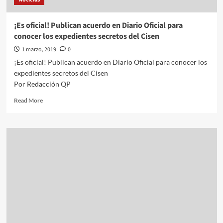
la
era
Uber
¡Es oficial! Publican acuerdo en Diario Oficial para
conocer los expedientes secretos del Cisen
1 marzo, 2019
0
¡Es oficial! Publican acuerdo en Diario Oficial para conocer los
expedientes secretos del Cisen
Por Redacción QP
Read
Read More
more
about
¡Es
oficial!
Publican
acuerdo
en
Diario
Oficial
para
conocer
los
expedientes