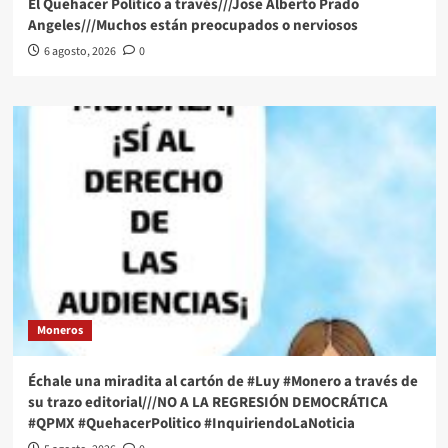
El Quehacer Político a través///Jose Alberto Prado
Angeles///Muchos están preocupados o nerviosos
6 agosto, 2026
0
Moneros
Échale una miradita al cartón de #Luy #Monero a través de
su trazo editorial///NO A LA REGRESIÓN DEMOCRÁTICA
#QPMX #QuehacerPolitico #InquiriendoLaNoticia