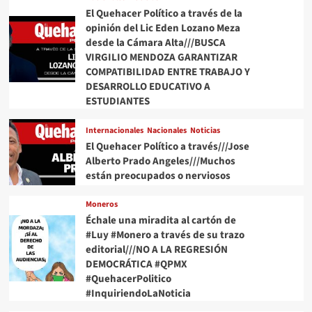
por
El Quehacer Político a través de la
unanimidad
opinión del Lic Eden Lozano Meza
desde la Cámara Alta///BUSCA
VIRGILIO MENDOZA GARANTIZAR
COMPATIBILIDAD ENTRE TRABAJO Y
DESARROLLO EDUCATIVO A
ESTUDIANTES
Internacionales
Nacionales
Noticias
El Quehacer Político a través///Jose
Alberto Prado Angeles///Muchos
están preocupados o nerviosos
Moneros
Échale una miradita al cartón de
#Luy #Monero a través de su trazo
editorial///NO A LA REGRESIÓN
DEMOCRÁTICA #QPMX
#QuehacerPolitico
#InquiriendoLaNoticia