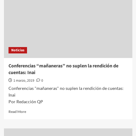
Noticias
Conferencias “mañaneras” no suplen la rendición de
cuentas: Inai
1 marzo, 2019
0
Conferencias "mañaneras" no suplen la rendición de cuentas:
Inai
Por Redacción QP
Read
Read More
more
about
Conferencias
“mañaneras”