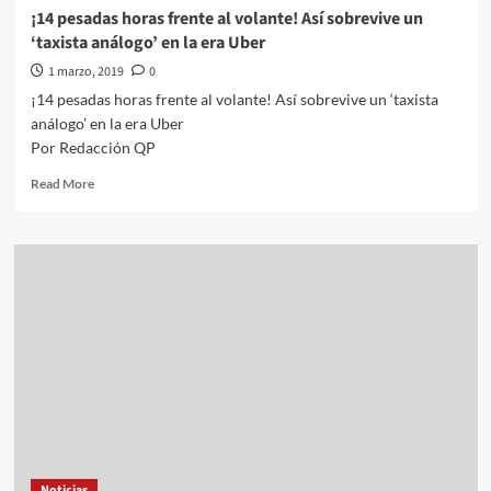
¡14 pesadas horas frente al volante! Así sobrevive un
‘taxista análogo’ en la era Uber
1 marzo, 2019
0
¡14 pesadas horas frente al volante! Así sobrevive un ‘taxista
análogo’ en la era Uber
Por Redacción QP
Read
Read More
more
about
¡14
pesadas
horas
frente
al
volante!
Así
sobrevive
un
‘taxista
análogo’
en
Noticias