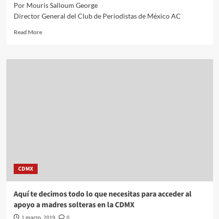
Por Mouris Salloum George
Director General del Club de Periodistas de México AC
Read
Read More
more
about
Voces
del
Periodista
Desde
Filomeno
Mata
8///Mouris
Salloum
George///El
Banco
de
México
CDMX
subraya
algunas
sombras
Aquí te decimos todo lo que necesitas para acceder al
apoyo a madres solteras en la CDMX
1 marzo, 2019
0