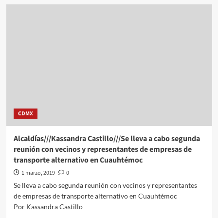
Hubiera
sido
“elegante”
que
Barbosa
no
contendiera
en
Puebla:
Kuri
CDMX
Alcaldías///Kassandra Castillo///Se lleva a cabo segunda
reunión con vecinos y representantes de empresas de
transporte alternativo en Cuauhtémoc
1 marzo, 2019
0
Se lleva a cabo segunda reunión con vecinos y representantes
de empresas de transporte alternativo en Cuauhtémoc
Por Kassandra Castillo