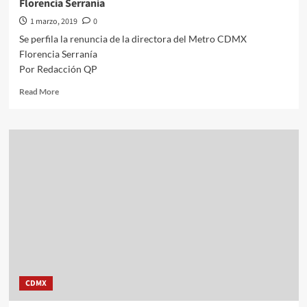
Florencia Serranía
CDMX
1 marzo, 2019
0
Se perfila la renuncia de la directora del Metro CDMX
Florencia Serranía
Por Redacción QP
Read
Read More
more
about
Se
perfila
la
renuncia
de
la
directora
del
Metro
CDMX
Florencia
Serranía
CDMX