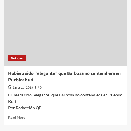
no
suplen
la
rendición
de
cuentas:
Inai
Noticias
Hubiera sido “elegante” que Barbosa no contendiera en
Puebla: Kuri
1 marzo, 2019
0
Hubiera sido "elegante" que Barbosa no contendiera en Puebla:
Kuri
Por Redacción QP
Read
Read More
more
about