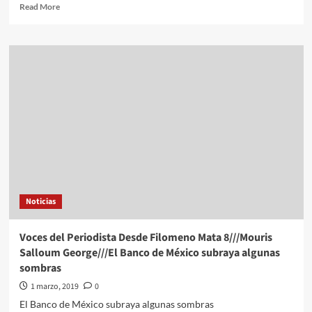
Read
Read More
more
about
Alcaldías///Kassandra
Castillo///Se
lleva
a
cabo
segunda
reunión
con
vecinos
y
representantes
de
Noticias
empresas
de
transporte
Voces del Periodista Desde Filomeno Mata 8///Mouris
alternativo
Salloum George///El Banco de México subraya algunas
en
sombras
Cuauhtémoc
1 marzo, 2019
0
El Banco de México subraya algunas sombras