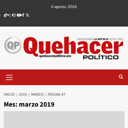
Saltar
6 agosto, 2026
al
TikTok
threads
Instagram
Youtube
Facebook
X
contenido
Menú
principal
INICIO
2019
MARZO
PÁGINA 87
Mes:
marzo 2019