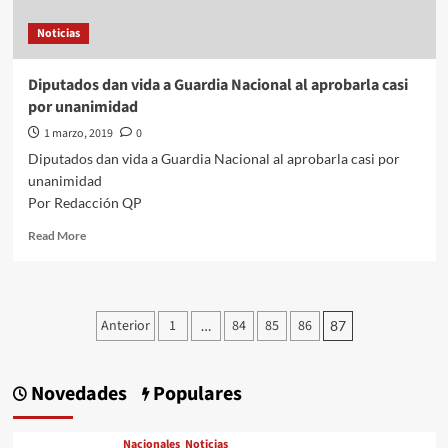
secretos
Noticias
del
Cisen
Diputados dan vida a Guardia Nacional al aprobarla casi
por unanimidad
1 marzo, 2019
0
Diputados dan vida a Guardia Nacional al aprobarla casi por
unanimidad
Por Redacción QP
Read
Read More
more
about
Diputados
dan
Paginación
Anterior
1
84
85
86
…
87
vida
de
a
Guardia
entradas
Nacional
Novedades
Populares
al
aprobarla
casi
Nacionales
Noticias