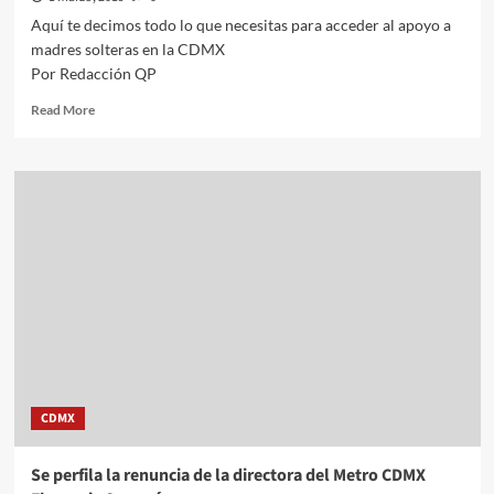
Aquí te decimos todo lo que necesitas para acceder al apoyo a
madres solteras en la CDMX
Por Redacción QP
Read
Read More
more
about
Aquí
te
decimos
todo
lo
que
necesitas
para
acceder
al
apoyo
a
CDMX
madres
solteras
en
Se perfila la renuncia de la directora del Metro CDMX
la