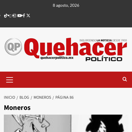
Saltar
8 agosto, 2026
al
TikTok
threads
Instagram
Youtube
Facebook
X
contenido
Menú
principal
INICIO
BLOG
MONEROS
PÁGINA 86
Moneros