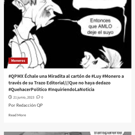
una
Miradita
al
cartón
de
#Luy
#Monero
a
través
de
Moneros
su
Trazo
Editorial///Muro
#QPMX Échale una Miradita al cartón de #Luy #Monero a
de
través de su Trazo Editorial///Que no haya dedazo
los
#QuehacerPolitico #InquiriendoLaNoticia
lamentos
#QuehacerPolitico
21 junio, 2023
0
#InquiriendoLaNoticia
Por Redacción QP
Read
Read More
more
about
#QPMX