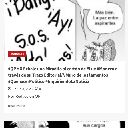
una
Miradita
al
cartón
de
#Luy
#Monero
a
través
de
Moneros
su
Trazo
Editorial///Pancarta
#QPMX Échale una Miradita al cartón de #Luy #Monero a
#QuehacerPolitico
través de su Trazo Editorial///Muro de los lamentos
#InquiriendoLaNoticia
#QuehacerPolitico #InquiriendoLaNoticia
22 junio, 2023
0
Por Redacción QP
Read
Read More
more
about
#QPMX
Échale