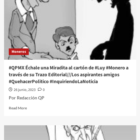
Moneros
#QPMX Échale una Miradita al cartón de #Luy #Monero a
través de su Trazo Editorial///Los aspirantes amigos
#QuehacerPolitico #InquiriendoLaNoticia
26 junio, 2023
0
Por Redacción QP
Read
Read More
more
about
#QPMX
Échale
una