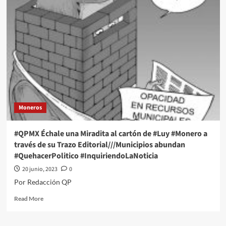
Échale
una
Miradita
al
cartón
de
#Luy
#Monero
a
través
de
Moneros
su
Trazo
Editorial///Que
#QPMX Échale una Miradita al cartón de #Luy #Monero a
no
través de su Trazo Editorial///Municipios abundan
haya
#QuehacerPolitico #InquiriendoLaNoticia
dedazo
#QuehacerPolitico
20 junio, 2023
0
#InquiriendoLaNoticia
Por Redacción QP
Read
Read More
more
about
#QPMX