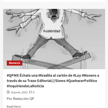
about
#QPMX
Échale
una
Miradita
al
cartón
de
#Luy
#Monero
a
través
de
Moneros
su
Trazo
Editorial///Crecimiento
#QPMX Échale una Miradita al cartón de #Luy #Monero a
en
través de su Trazo Editorial///Sismo #QuehacerPolitico
las
#InquiriendoLaNoticia
fronteras
#QuehacerPolitico
14 junio, 2023
0
#InquiriendoLaNoticia
Por Redacción QP
Read
Read More