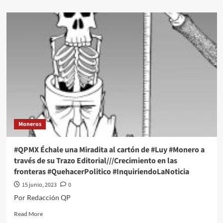
about
#QPMX
Échale
una
Miradita
al
cartón
de
#Luy
#Monero
a
través
de
Moneros
su
Trazo
Editorial///Sociedad
#QPMX Échale una Miradita al cartón de #Luy #Monero a
y
través de su Trazo Editorial///Crecimiento en las
Poder
fronteras #QuehacerPolitico #InquiriendoLaNoticia
#QuehacerPolitico
#InquiriendoLaNoticia
15 junio, 2023
0
Por Redacción QP
Read
Read More
more