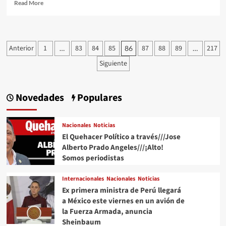
Read
Read More
more
about
#QPMX
Échale
Paginación
Anterior
1
83
84
85
87
88
89
217
…
86
…
una
de
Miradita
Siguiente
al
entradas
cartón
de
Novedades
Populares
#Luy
#Monero
a
Nacionales
Noticias
través
El Quehacer Político a través///Jose
de
su
Alberto Prado Angeles///¡Alto!
Trazo
Somos periodistas
Editorial///Enanura
#QuehacerPolitico
Internacionales
Nacionales
Noticias
#InquiriendoLaNoticia
Ex primera ministra de Perú llegará
a México este viernes en un avión de
la Fuerza Armada, anuncia
Sheinbaum