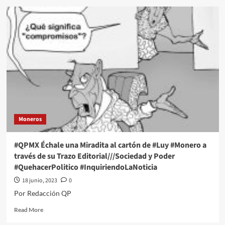
#QPMX
Échale
una
Miradita
al
cartón
de
#Luy
#Monero
a
través
de
Moneros
su
Trazo
Editorial///Cual
#QPMX Échale una Miradita al cartón de #Luy #Monero a
crisis
través de su Trazo Editorial///Sociedad y Poder
económica?
#QuehacerPolitico #InquiriendoLaNoticia
#QuehacerPolitico
#InquiriendoLaNoticia
18 junio, 2023
0
Por Redacción QP
Read
Read More
more