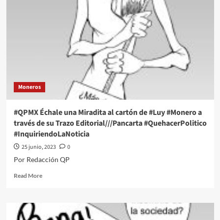
Miradita
al
cartón
de
#Luy
#Monero
a
través
de
Moneros
su
Trazo
Editorial///Los
#QPMX Échale una Miradita al cartón de #Luy #Monero a
aspirantes
través de su Trazo Editorial///Pancarta #QuehacerPolitico
amigos
#InquiriendoLaNoticia
#QuehacerPolitico
#InquiriendoLaNoticia
25 junio, 2023
0
Por Redacción QP
Read
Read More
more
about
#QPMX
Échale