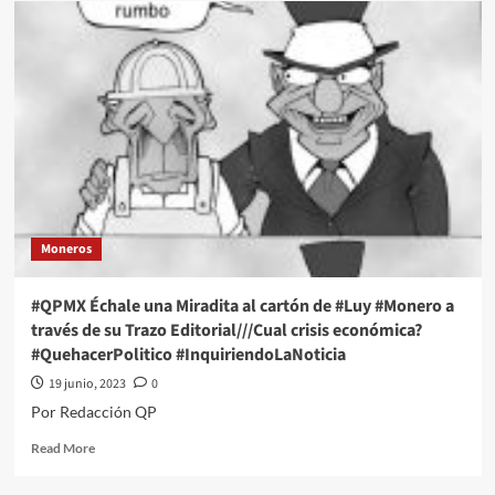
Échale
una
Miradita
al
cartón
de
#Luy
#Monero
a
través
de
Moneros
su
Trazo
Editorial///Municipios
#QPMX Échale una Miradita al cartón de #Luy #Monero a
abundan
través de su Trazo Editorial///Cual crisis económica?
#QuehacerPolitico
#QuehacerPolitico #InquiriendoLaNoticia
#InquiriendoLaNoticia
19 junio, 2023
0
Por Redacción QP
Read
Read More
more
about