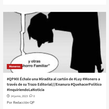
more
about
#QPMX
Échale
una
Miradita
al
cartón
de
#Luy
#Monero
a
través
de
Moneros
su
Trazo
Editorial///Sismo
#QPMX Échale una Miradita al cartón de #Luy #Monero a
#QuehacerPolitico
través de su Trazo Editorial///Enanura #QuehacerPolitico
#InquiriendoLaNoticia
#InquiriendoLaNoticia
14 junio, 2023
0
Por Redacción QP