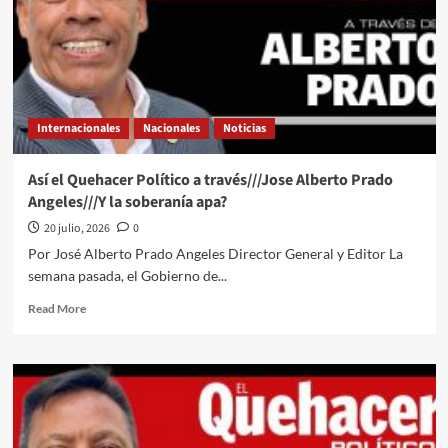
#Luy
#Monero
a
través
de
su
Internacionales
Nacionales
Noticias
trazo
editorial///La
Piedra
Así el Quehacer Político a través///Jose Alberto Prado
de
Angeles///Y la soberanía apa?
Rosario
#QPMX
20 julio, 2026
0
#QuehacerPolitico
Por José Alberto Prado Angeles Director General y Editor La
#InquiriendoLaNoticia
semana pasada, el Gobierno de...
Read
Read More
more
about
Así
el
Quehacer
Político
a