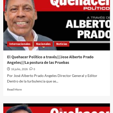
a
través///Jose
Alberto
Prado
Angeles///Se
descarrila
Morena
en
Oaxaca
Internacionales
Nacionales
Noticias
y
Baja
California
El Quehacer Político a través///Jose Alberto Prado
Angeles///La postura de las Pruebas
16 julio, 2026
0
Por José Alberto Prado Angeles Director General y Editor
Dentro de la turbulencia que se...
Read
Read More
more
about
El
Quehacer
Político