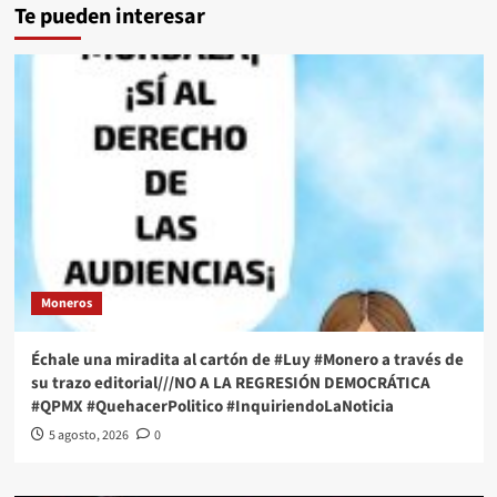
Te pueden interesar
Moneros
Échale una miradita al cartón de #Luy #Monero a través de
su trazo editorial///NO A LA REGRESIÓN DEMOCRÁTICA
#QPMX #QuehacerPolitico #InquiriendoLaNoticia
5 agosto, 2026
0