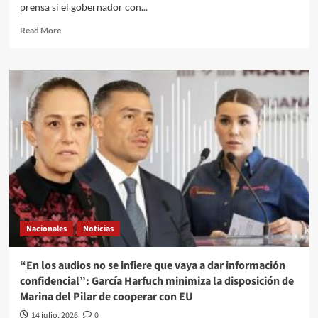
prensa si el gobernador con...
Read
Read More
more
about
Sheinbaum
afirma
que
no
ha
conversado
con
Rocha
Moya
desde
hace
dos
Nacionales
Noticias
meses
y
medio,
“En los audios no se infiere que vaya a dar información
tras la
confidencial”: García Harfuch minimiza la disposición de
acusación
Marina del Pilar de cooperar con EU
de
EU
14 julio, 2026
0