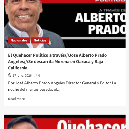
través///Jose
Alberto
Prado
Angeles///Y
la
soberanía
apa?
Nacionales
Noticias
El Quehacer Político a través///Jose Alberto Prado
Angeles///Se descarrila Morena en Oaxaca y Baja
California
17 julio, 2026
0
Por José Alberto Prado Angeles Director General y Editor La
noche del martes pasado, el...
Read
Read More
more
about
El
Quehacer
Político