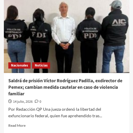
Quehacer
Político
a
través///Jose
Alberto
Prado
Angeles///La
inestabilidad
de
Trump
y
Nacionales
Noticias
las
llamadas
de
Saldrá de prisión Víctor Rodríguez Padilla, exdirector de
Marina
Pemex; cambian medida cautelar en caso de violencia
del
familiar
Pilar
14 julio, 2026
0
Por Redacción QP Una jueza ordenó la libertad del
exfuncionario federal, quien fue aprehendido tras...
Read
Read More
more