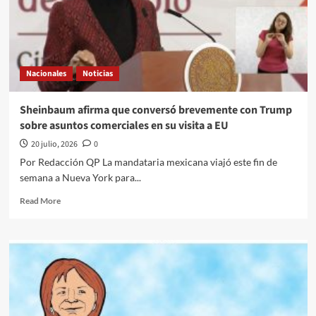
Nacionales
Noticias
Sheinbaum afirma que conversó brevemente con Trump
sobre asuntos comerciales en su visita a EU
20 julio, 2026
0
Por Redacción QP La mandataria mexicana viajó este fin de
semana a Nueva York para...
Read
Read More
more
about
Sheinbaum
afirma
que
conversó
brevemente
con