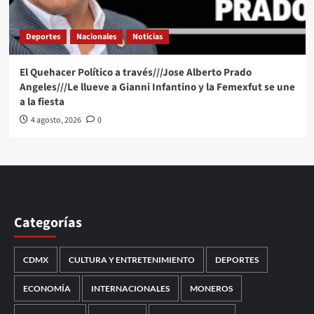
Deportes
Nacionales
Noticias
El Quehacer Político a través///Jose Alberto Prado
Angeles///Le llueve a Gianni Infantino y la Femexfut se une
a la fiesta
4 agosto, 2026
0
Categorías
CDMX
CULTURA Y ENTRETENIMIENTO
DEPORTES
ECONOMÍA
INTERNACIONALES
MONEROS