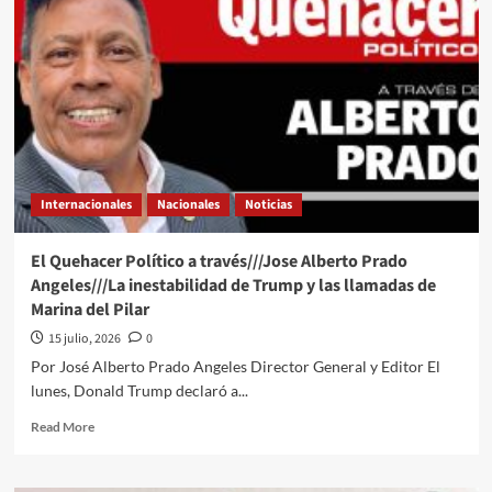
a
través///Jose
Alberto
Prado
Angeles///La
postura
de
las
Pruebas
Internacionales
Nacionales
Noticias
El Quehacer Político a través///Jose Alberto Prado
Angeles///La inestabilidad de Trump y las llamadas de
Marina del Pilar
15 julio, 2026
0
Por José Alberto Prado Angeles Director General y Editor El
lunes, Donald Trump declaró a...
Read
Read More
more
about
El