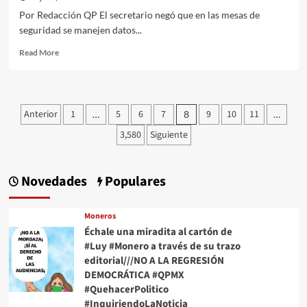
Por Redacción QP El secretario negó que en las mesas de
seguridad se manejen datos...
Read
Read More
more
about
“En
los
Paginación
Anterior
1
5
6
7
9
10
11
…
8
…
audios
de
no
3,580
Siguiente
se
entradas
infiere
que
Novedades
Populares
vaya
a
dar
Moneros
información
Échale una miradita al cartón de
confidencial”:
#Luy #Monero a través de su trazo
García
Harfuch
editorial///NO A LA REGRESIÓN
minimiza
DEMOCRÁTICA #QPMX
la
#QuehacerPolitico
disposición
#InquiriendoLaNoticia