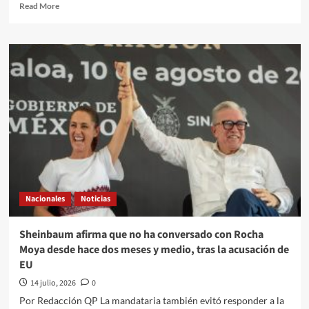
Read
Read More
more
about
Secuestro,
robo
y
feminicidio
son
los
delitos
que
más
disminuyeron
en
el
Nacionales
Noticias
primer
semestre
de
Sheinbaum afirma que no ha conversado con Rocha
año,
Moya desde hace dos meses y medio, tras la acusación de
según
EU
el
gobierno
14 julio, 2026
0
de
Por Redacción QP La mandataria también evitó responder a la
Sheinbaum