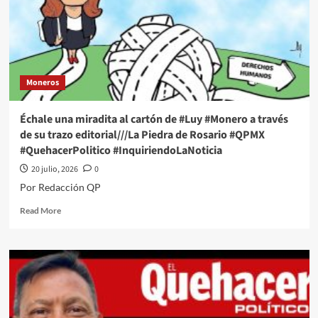
Trump
sobre
asuntos
comerciales
en
su
Moneros
visita
a
EU
Échale una miradita al cartón de #Luy #Monero a través
de su trazo editorial///La Piedra de Rosario #QPMX
#QuehacerPolitico #InquiriendoLaNoticia
20 julio, 2026
0
Por Redacción QP
Read
Read More
more
about
Échale
una
miradita
al
cartón
de