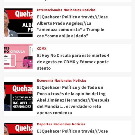
de
Marina
Internacionales
Nacionales
Noticias
del
El Quehacer Político a través///Jose
Pilar
Alberto Prado Angeles///La
de
“amenaza comunista” a Trump le
cooperar
cae “como anillo al dedo”
con
EU
CDMX
El Hoy No Circula para este martes 4
de agosto en CDMX y Edomex ponte
atento
Economía
Nacionales
Noticias
El Quehacer Político y de Todo un
Poco a través de la opinión del Ing
Abel Jiménez Hernandez///Después
del Mundial… el verdadero reto
apenas comienza
Deportes
Nacionales
Noticias
El Quehacer Político a través///Jose