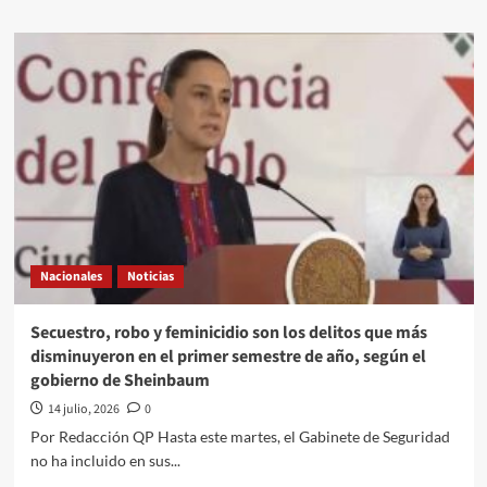
about
Saldrá
de
prisión
Víctor
Rodríguez
Padilla,
exdirector
de
Pemex;
cambian
medida
cautelar
Nacionales
Noticias
en
caso
de
Secuestro, robo y feminicidio son los delitos que más
violencia
disminuyeron en el primer semestre de año, según el
familiar
gobierno de Sheinbaum
14 julio, 2026
0
Por Redacción QP Hasta este martes, el Gabinete de Seguridad
no ha incluido en sus...