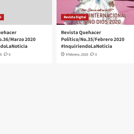
l
Revista Digital
uehacer
Revista Quehacer
No.36/Marzo 2020
Político/No.35/Febrero 2020
ndoLaNoticia
#InquiriendoLaNoticia
20
0
9 febrero, 2020
0