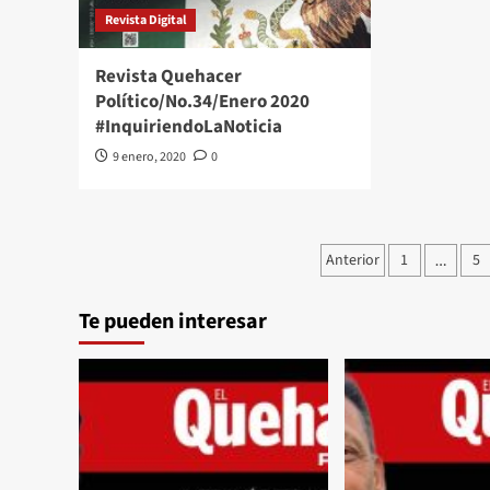
Revista Digital
Revista Quehacer
Político/No.34/Enero 2020
#InquiriendoLaNoticia
9 enero, 2020
0
Paginación
Anterior
1
5
…
de
Te pueden interesar
entradas