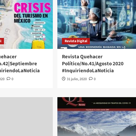
l
Revista Digital
uehacer
Revista Quehacer
No.42|Septiembre
Político/No.41/Agosto 2020
uiriendoLaNoticia
#InquiriendoLaNoticia
020
0
31 julio, 2020
0