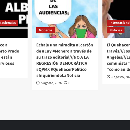
Nacionales
Internaciona
Moneros
Noticias
co a
Échale una miradita al cartón
El Quehacer 
erto Prado
de #Luy #Monero a través de
través///Jo
 están
su trazo editorial///NO A LA
Angeles///
rviosos
REGRESIÓN DEMOCRÁTICA
comunista” 
#QPMX #QuehacerPolitico
“como anill
#InquiriendoLaNoticia
5 agosto, 20
5 agosto, 2026
0