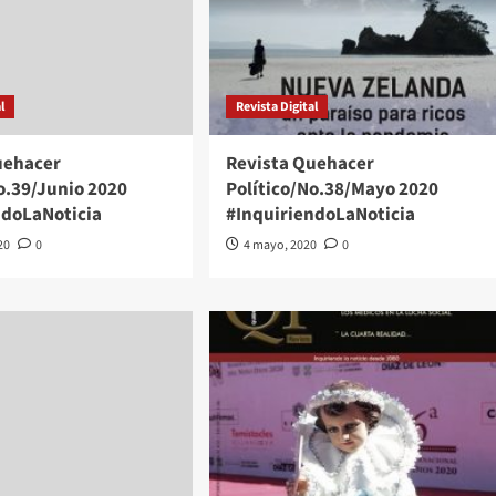
l
Revista Digital
uehacer
Revista Quehacer
o.39/Junio 2020
Político/No.38/Mayo 2020
ndoLaNoticia
#InquiriendoLaNoticia
20
0
4 mayo, 2020
0