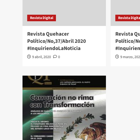
Revista Digital
Revista Digita
Revista Quehacer
Revista Q
Político/No,37/Abril 2020
Político/
#InquiriendoLaNoticia
#Inquirie
9 abril, 2020
0
9 marzo, 20