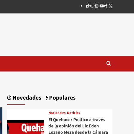
TikTok
threads
Instagram
Youtube
Facebook
X
Novedades
Populares
Nacionales
Noticias
El Quehacer Político a través
de la opinión del Lic Eden
Lozano Meza desde la Cámara