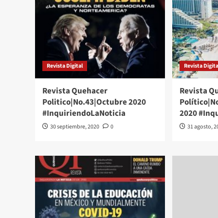
Revista Digital
Revista Digita
Revista Quehacer
Revista Q
Politico|No.43|Octubre 2020
Político|
#InquiriendoLaNoticia
2020 #Inq
30 septiembre, 2020
0
31 agosto, 2