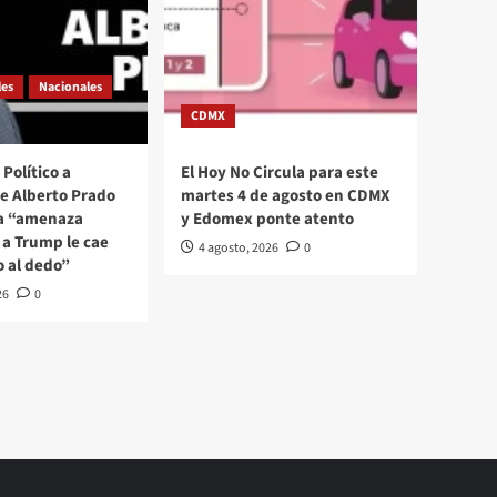
les
Nacionales
CDMX
Político a
El Hoy No Circula para este
se Alberto Prado
martes 4 de agosto en CDMX
La “amenaza
y Edomex ponte atento
a Trump le cae
4 agosto, 2026
0
o al dedo”
26
0