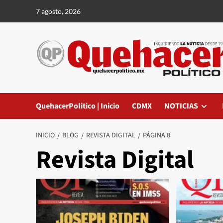
Saltar
7 agosto, 2026
al
contenido
QuehacerPolitico | Inicio
CDMX
NOTICIAS
INICIO
BLOG
REVISTA DIGITAL
PÁGINA 8
Revista Digital