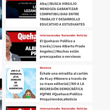
Alta///BUSCA VIRGILIO
MENDOZA GARANTIZAR
COMPATIBILIDAD ENTRE
TRABAJO Y DESARROLLO
EDUCATIVO A ESTUDIANTES
Internacionales
Nacionales
Noticias
El Quehacer Político a
través///Jose Alberto Prado
Angeles///Muchos están
preocupados o nerviosos
Moneros
Échale una miradita al cartón
de #Luy #Monero a través de
su trazo editorial///NO A LA
REGRESIÓN DEMOCRÁTICA
#QPMX #QuehacerPolitico
#InquiriendoLaNoticia
Internacionales
Nacionales
Noticias