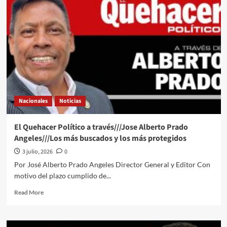
de
su
participación”:
Sheinbaum
descarta
motivación
política
en
detención
de
Nacionales
Noticias
Gilda
“N”,
hermana
El Quehacer Político a través///Jose Alberto Prado
de
Angeles///Los más buscados y los más protegidos
Emilio
Lozoya
3 julio, 2026
0
Por José Alberto Prado Angeles Director General y Editor Con
motivo del plazo cumplido de...
Read
Read More
more
about
El