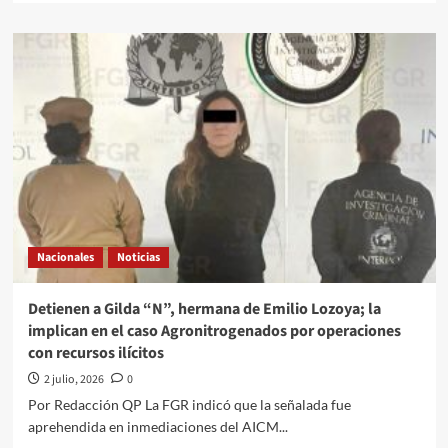
about
México
ha
enviado
más
de
72
toneladas
de
ayuda
humanitaria
a
Venezuela
Nacionales
Noticias
y
seguirá
apoyando,
Detienen a Gilda “N”, hermana de Emilio Lozoya; la
afirma
implican en el caso Agronitrogenados por operaciones
Sheinbaum
con recursos ilícitos
2 julio, 2026
0
Por Redacción QP La FGR indicó que la señalada fue
aprehendida en inmediaciones del AICM...