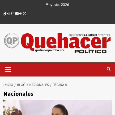
Saltar
9 agosto, 2026
al
TikTok
threads
Instagram
Youtube
Facebook
X
contenido
Menú
principal
INICIO
BLOG
NACIONALES
PÁGINA 8
Nacionales