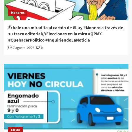
Moneros
Échale una miradita al cartón de #Luy #Monero a través de
su trazo editorial///Elecciones en la mira #QPMX
#QuehacerPolitico #InquiriendoLaNoticia
7 agosto, 2026
0
CDMX