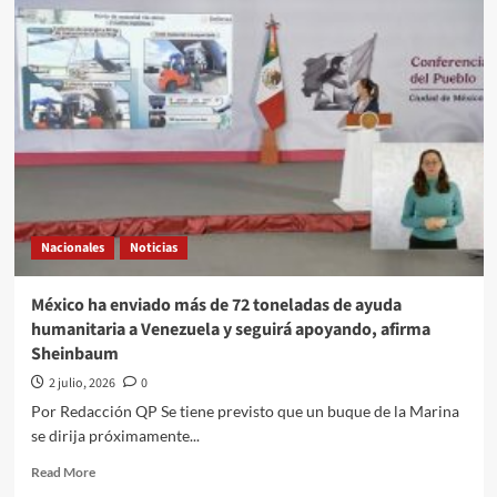
Quehacer
Político
a
través
de
la
opinión
de
Israel
Aram///Hacer
equipo
Nacionales
Noticias
México ha enviado más de 72 toneladas de ayuda
humanitaria a Venezuela y seguirá apoyando, afirma
Sheinbaum
2 julio, 2026
0
Por Redacción QP Se tiene previsto que un buque de la Marina
se dirija próximamente...
Read
Read More
more