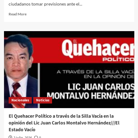
ciudadanos tomar previsiones ante el...
Read
Read More
more
about
“Es
seguro
venir”,
dice
Sheinbaum
ante
la
alerta
de
Reino
Unido
tras
Nacionales
Noticias
la
muerte
de
El Quehacer Político a través de la Silla Vacía en la
cuatro
opinión del Lic Juan Carlos Montalvo Hernández///El
personas
Estado Vacío
en
celebraciones
2 julio, 2026
0