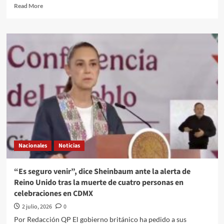
Read
Read More
more
about
Detienen
a
Gilda
“N”,
hermana
de
Emilio
Lozoya;
la
implican
en
el
Nacionales
Noticias
caso
Agronitrogenados
por
“Es seguro venir”, dice Sheinbaum ante la alerta de
operaciones
Reino Unido tras la muerte de cuatro personas en
con
celebraciones en CDMX
recursos
ilícitos
2 julio, 2026
0
Por Redacción QP El gobierno británico ha pedido a sus