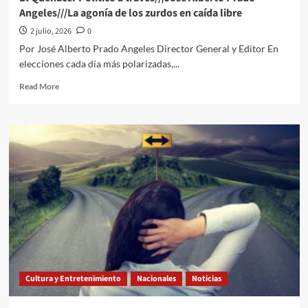
segunda
Angeles///La agonía de los zurdos en caída libre
mitad
del
2 julio, 2026
0
año
Por José Alberto Prado Angeles Director General y Editor En
muy
elecciones cada día más polarizadas,...
complicado
Read
Read More
more
about
El
Quehacer
Político
a
través///Jose
Alberto
Prado
Angeles///La
agonía
de
los
zurdos
Cultura y Entretenimiento
Nacionales
Noticias
en
caída
libre