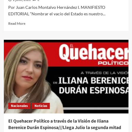
en
Por Juan Carlos Montalvo Hernández I. MANIFIESTO
CDMX
EDITORIAL “Nombrar el vacío del Estado es nuestro...
Read
Read More
more
about
El
Quehacer
Político
a
través
de
la
Silla
Vacía
en
la
opinión
Nacionales
Noticias
del
Lic
Juan
El Quehacer Político a través de la Visión de Iliana
Carlos
Berenice Durán Espinosa///Llega Julio la segunda mitad
Montalvo