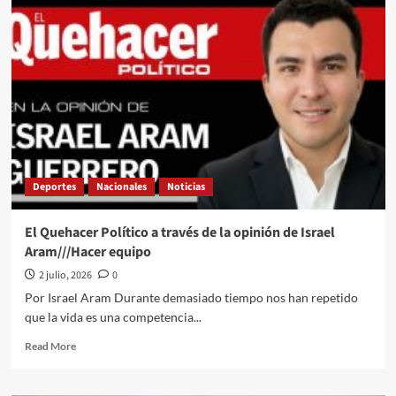
Quehacer
Político
a
través///Jose
Alberto
Prado
Angeles///Los
más
buscados
y
los
Deportes
Nacionales
Noticias
más
protegidos
El Quehacer Político a través de la opinión de Israel
Aram///Hacer equipo
2 julio, 2026
0
Por Israel Aram Durante demasiado tiempo nos han repetido
que la vida es una competencia...
Read
Read More
more
about
El