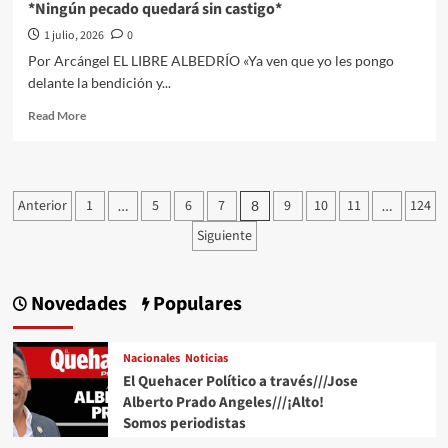
*Ningún pecado quedará sin castigo*
1 julio, 2026
0
Por Arcángel EL LIBRE ALBEDRÍO «Ya ven que yo les pongo
delante la bendición y...
Read
Read More
more
about
*Ningún
pecado
Paginación
Anterior
1
5
6
7
9
10
11
124
…
8
…
quedará
de
sin
Siguiente
castigo*
entradas
Novedades
Populares
Nacionales
Noticias
El Quehacer Político a través///Jose
Alberto Prado Angeles///¡Alto!
Somos periodistas