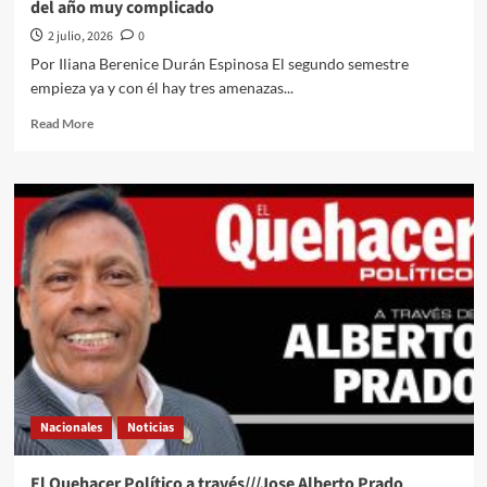
del año muy complicado
Hernández///El
Estado
2 julio, 2026
0
Vacío
Por Iliana Berenice Durán Espinosa El segundo semestre
empieza ya y con él hay tres amenazas...
Read
Read More
more
about
El
Quehacer
Político
a
través
de
la
Visión
de
Iliana
Berenice
Durán
Nacionales
Noticias
Espinosa///Llega
Julio
la
El Quehacer Político a través///Jose Alberto Prado