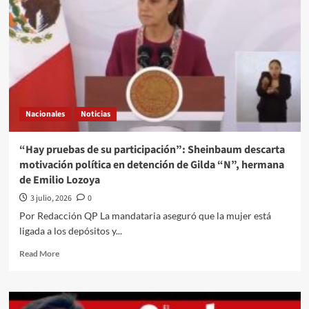
Nacionales
Noticias
“Hay pruebas de su participación”: Sheinbaum descarta
motivación política en detención de Gilda “N”, hermana
de Emilio Lozoya
3 julio, 2026
0
Por Redacción QP La mandataria aseguró que la mujer está
ligada a los depósitos y...
Read
Read More
more
about
“Hay
pruebas