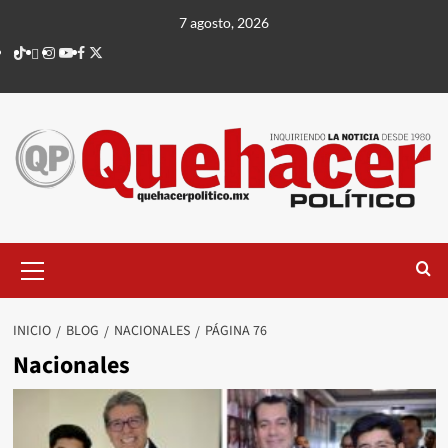
Saltar
7 agosto, 2026
al
TikTok
threads
Instagram
Youtube
Facebook
X
contenido
Menú
principal
INICIO
BLOG
NACIONALES
PÁGINA 76
Nacionales