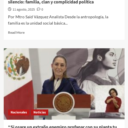
silencio: familia, clan y complicidad política
gestión
de
11 agosto, 2025
0
Octavio
Por Mtro Said Vázquez Analista Desde la antropología, la
Romero
familia es la unidad social básica...
Oropeza
Read
Read More
more
about
El
Quehacer
Político
a
través
de
la
Vitacora
Antropológica///Mtro
Said
Vázquez///Consanguineidad
y
Nacionales
Noticias
silencio:
familia,
clan
“Si osare un extraño enemigo profanar con su planta tu