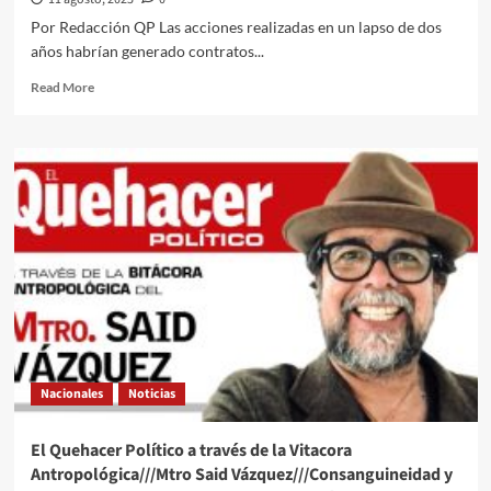
Por Redacción QP Las acciones realizadas en un lapso de dos
años habrían generado contratos...
Read
Read More
more
about
Funcionarios
de
Pemex
fueron
sobornados
con
150
mil
dólares
para
beneficiar
con
Nacionales
Noticias
contratos
a
empresarios
El Quehacer Político a través de la Vitacora
en
Antropológica///Mtro Said Vázquez///Consanguineidad y
la