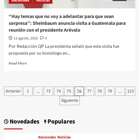
Nacionales
Noticias
la
presidenta
Claudia
“Hay temas que no voy a adelantar para que sean
Sheinbaum
sorpresa”: Sheinbaum anuncia visita a Guatemala para
ante
reunión con el presidente Arévalo
los
cuestionamientos
11 agosto, 2025
0
de
Por Redacción QP La presidenta señaló que esta visita fue
drones
propuesta por su homólogo en...
de
la
Read
Read More
CIA
more
en
about
territorio
“Hay
mexicano
temas
Paginación
Anterior
1
73
74
75
77
78
79
123
…
76
…
que
de
no
Siguiente
voy
entradas
a
adelantar
Novedades
Populares
para
que
sean
Nacionales
Noticias
sorpresa”: