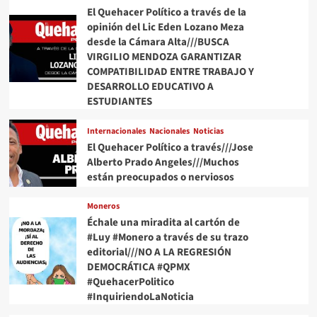
El Quehacer Político a través de la
Sheinbaum
opinión del Lic Eden Lozano Meza
anuncia
visita
desde la Cámara Alta///BUSCA
a
VIRGILIO MENDOZA GARANTIZAR
Guatemala
COMPATIBILIDAD ENTRE TRABAJO Y
para
DESARROLLO EDUCATIVO A
reunión
ESTUDIANTES
con
el
Internacionales
Nacionales
Noticias
presidente
El Quehacer Político a través///Jose
Arévalo
Alberto Prado Angeles///Muchos
están preocupados o nerviosos
Moneros
Échale una miradita al cartón de
#Luy #Monero a través de su trazo
editorial///NO A LA REGRESIÓN
DEMOCRÁTICA #QPMX
#QuehacerPolitico
#InquiriendoLaNoticia