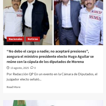
Nacionales
Noticias
“No debo el cargo a nadie; no aceptaré presiones”,
asegura el ministro presidente electo Hugo Aguilar se
reúne con la cúpula de los diputados de Morena
13 agosto, 2025
0
Por Redacción QP En un evento en la Cámara de Diputados, el
juzgador electo señaló...
Read
Read More
more
about
“No
debo