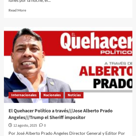
lunes por la noche, el...
Read
Read More
more
about
El
Quehacer
Político
a
través///Jose
Alberto
Prado
Angeles///Mas
si
osare
un
extraño
Internacionales
Nacionales
Noticias
enemigo
El Quehacer Político a través///Jose Alberto Prado
Angeles///Trump el Sheriff impositor
12 agosto, 2025
0
Por José Alberto Prado Angeles Director General y Editor Por