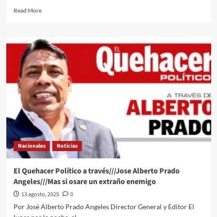
Read
Read More
more
about
“Es
por
la
seguridad
de
nuestro
país”:
Sheinbaum
niega
que
extradición
de
Nacionales
Noticias
26
narcotraficantes
sea
El Quehacer Político a través///Jose Alberto Prado
a
Angeles///Mas si osare un extraño enemigo
petición
de
13 agosto, 2025
0
EU
Por José Alberto Prado Angeles Director General y Editor El