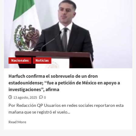
el
cargo
a
nadie;
no
aceptaré
presiones”,
asegura
el
ministro
Nacionales
Noticias
presidente
electo
Hugo
Harfuch confirma el sobrevuelo de un dron
Aguilar
estadounidense; “fue a petición de México en apoyo a
se
investigaciones”, afirma
reúne
con
13 agosto, 2025
0
la
Por Redacción QP Usuarios en redes sociales reportaron esta
cúpula
mañana que se registró el vuelo...
de
los
Read
Read More
diputados
more
de
about