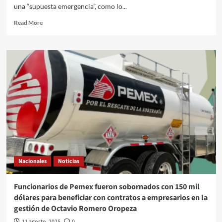
una “supuesta emergencia”, como lo...
Read
Read More
more
about
El
Quehacer
Político
a
través///Jose
Alberto
Prado
Angeles///Trump
el
Sheriff
impositor
Nacionales
Noticias
Funcionarios de Pemex fueron sobornados con 150 mil
dólares para beneficiar con contratos a empresarios en la
gestión de Octavio Romero Oropeza
11 agosto, 2025
0