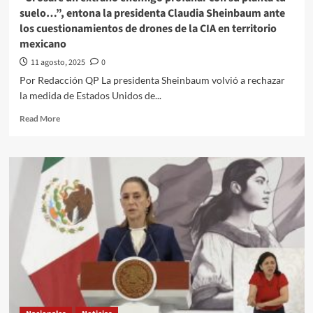
y
suelo…”, entona la presidenta Claudia Sheinbaum ante
complicidad
los cuestionamientos de drones de la CIA en territorio
política
mexicano
11 agosto, 2025
0
Por Redacción QP La presidenta Sheinbaum volvió a rechazar
la medida de Estados Unidos de...
Read
Read More
more
about
“Si
osare
un
extraño
enemigo
profanar
con
su
planta
tu
suelo…”,
entona