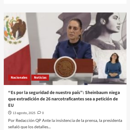
more
about
“Que
digan
por
qué
están
llamando
a
una
sesión
extraordinaria”:
Sheinbaum
critica
Nacionales
Noticias
convocatoria
de
Norma
“Es por la seguridad de nuestro país”: Sheinbaum niega
Piña
que extradición de 26 narcotraficantes sea a petición de
EU
13 agosto, 2025
0
Por Redacción QP Ante la insistencia de la prensa, la presidenta
señaló que los detalles...