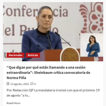
Morena
Harfuch
confirma
el
sobrevuelo
de
un
dron
estadounidense;
“fue
a
petición
de
Nacionales
Noticias
México
en
apoyo
“Que digan por qué están llamando a una sesión
a
extraordinaria”: Sheinbaum critica convocatoria de
investigaciones”,
Norma Piña
afirma
13 agosto, 2025
0
Por Redacción QP La mandataria ironizó con que el próximo 19
de agosto “a lo...
Read
Read More