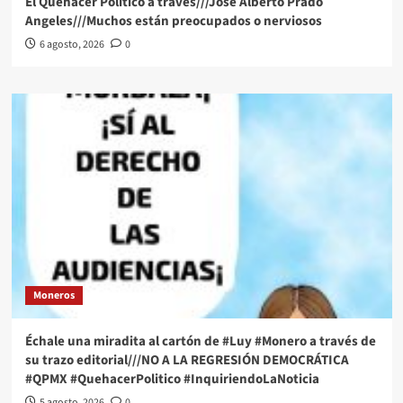
El Quehacer Político a través///Jose Alberto Prado
Angeles///Muchos están preocupados o nerviosos
6 agosto, 2026
0
Moneros
Échale una miradita al cartón de #Luy #Monero a través de
su trazo editorial///NO A LA REGRESIÓN DEMOCRÁTICA
#QPMX #QuehacerPolitico #InquiriendoLaNoticia
5 agosto, 2026
0