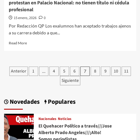
protestan en Palacio Nacional: no tienen título ni cédula
Corina
profesional
Machado
15 enero, 2026
0
Por Redacción QP Los exalumnos han aceptado trabajos ajenos
a su carrera debido a que...
Read
Read More
more
about
Egresados
de
Paginación
Anterior
1
4
5
6
8
9
10
11
…
7
las
de
Universidades
Siguiente
para
entradas
el
Bienestar
Novedades
Populares
protestan
en
Palacio
Nacionales
Noticias
Nacional:
El Quehacer Político a través///Jose
no
tienen
Alberto Prado Angeles///¡Alto!
título
Somos periodistas