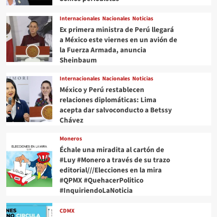
ni
cédula
Internacionales
Nacionales
Noticias
profesional
Ex primera ministra de Perú llegará
a México este viernes en un avión de
la Fuerza Armada, anuncia
Sheinbaum
Internacionales
Nacionales
Noticias
México y Perú restablecen
relaciones diplomáticas: Lima
acepta dar salvoconducto a Betssy
Chávez
Moneros
Échale una miradita al cartón de
#Luy #Monero a través de su trazo
editorial///Elecciones en la mira
#QPMX #QuehacerPolitico
#InquiriendoLaNoticia
CDMX