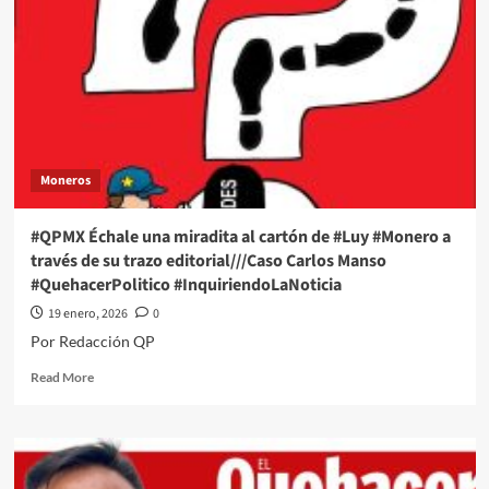
Moneros
#QPMX Échale una miradita al cartón de #Luy #Monero a
través de su trazo editorial///Caso Carlos Manso
#QuehacerPolitico #InquiriendoLaNoticia
19 enero, 2026
0
Por Redacción QP
Read
Read More
more
about
#QPMX
Échale
una