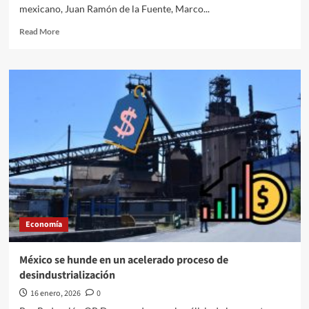
mexicano, Juan Ramón de la Fuente, Marco...
Read
Read More
more
about
“Ellos
tienen
que
hacer
su
parte
también”:
Sheinbaum
responde
a
la
exigencia
Economía
de
EU
sobre
México se hunde en un acelerado proceso de
resultados
desindustrialización
concretos
y
16 enero, 2026
0
verificables