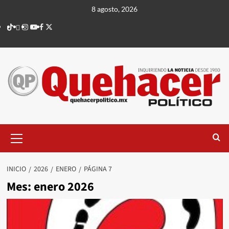
Saltar
8 agosto, 2026
al
TikTok
threads
Instagram
Youtube
Facebook
X
contenido
Menú
principal
INICIO
2026
ENERO
PÁGINA 7
Mes:
enero 2026