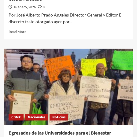
16 enero, 2026
0
Por José Alberto Prado Angeles Director General y Editor El
discreto trato otorgado ayer por...
Read
Read More
more
about
El
Quehacer
Político
a
través///Jose
Alberto
Prado
Angeles///El
detalle
y
La
Paz
CDMX
Nacionales
Noticias
sean
contigo
Trump:
Egresados de las Universidades para el Bienestar
María