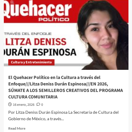
Quehacer
Político
a
través///Jose
Alberto
Prado
Angeles///Se
debe
acabar
con
el
Cultura y Entretenimiento
petróleo
humanitario
del
El Quehacer Político en la Cultura a través del
Bienestar
Enfoque///Litza Deniss Durán Espinosa///EN 2026,
SÚMATE A LOS SEMILLEROS CREATIVOS DEL PROGRAMA
CULTURA COMUNITARIA
16 enero, 2026
0
Por Litza Deniss Durán Espinosa La Secretaría de Cultura del
Gobierno de México, a través...
Read
Read More