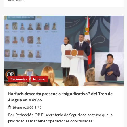
COMUNITARIA
more
about
Sheinbaum
confía
en
que
el
PT
y
Verde
respaldarán
su
reforma
electoral
Nacionales
Noticias
Harfuch descarta presencia “significativa” del Tren de
Aragua en México
16 enero, 2026
0
Por Redacción QP El secretario de Seguridad sostuvo que la
prioridad es mantener operaciones coordinadas...