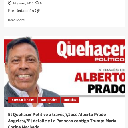
16 enero, 2026
0
Por Redacción QP
Read
Read More
more
about
#QPMX
Échale
una
miradita
al
cartón
de
#Luy
#Monero
a
través
de
Internacionales
Nacionales
Noticias
su
trazo
editorial///Entrevista
El Quehacer Político a través///Jose Alberto Prado
#QuehacerPolitico
Angeles///El detalle y La Paz sean contigo Trump: María
#InquiriendoLaNoticia
Corina Machado