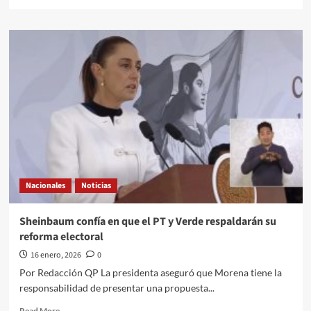
more
about
El
Quehacer
Político
en
la
Cultura
a
través
del
Enfoque///Litza
Deniss
Durán
Nacionales
Noticias
Espinosa///EN
2026,
SÚMATE
Sheinbaum confía en que el PT y Verde respaldarán su
A
reforma electoral
LOS
SEMILLEROS
16 enero, 2026
0
CREATIVOS
Por Redacción QP La presidenta aseguró que Morena tiene la
DEL
responsabilidad de presentar una propuesta...
PROGRAMA
CULTURA
Read
Read More