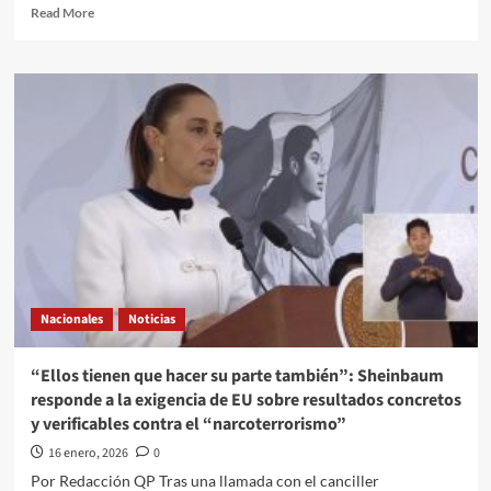
Read
Read More
more
about
Harfuch
descarta
presencia
“significativa”
del
Tren
de
Aragua
en
México
Nacionales
Noticias
“Ellos tienen que hacer su parte también”: Sheinbaum
responde a la exigencia de EU sobre resultados concretos
y verificables contra el “narcoterrorismo”
16 enero, 2026
0
Por Redacción QP Tras una llamada con el canciller