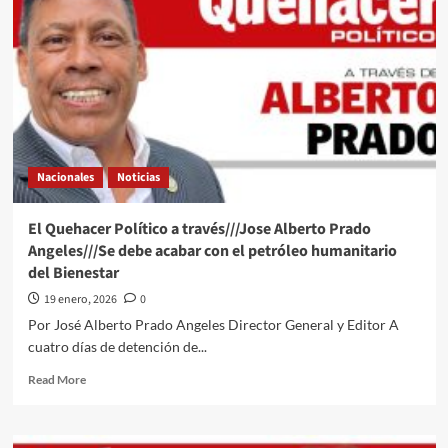
miradita
al
cartón
de
#Luy
#Monero
a
través
de
Nacionales
Noticias
su
trazo
editorial///Caso
El Quehacer Político a través///Jose Alberto Prado
Carlos
Angeles///Se debe acabar con el petróleo humanitario
Manso
del Bienestar
#QuehacerPolitico
#InquiriendoLaNoticia
19 enero, 2026
0
Por José Alberto Prado Angeles Director General y Editor A
cuatro días de detención de...
Read
Read More
more
about
El