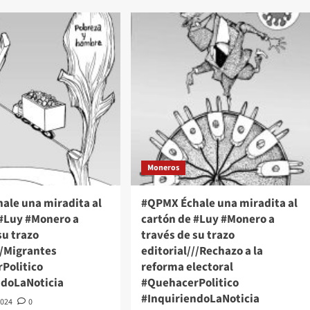
Échale
PMX
una
ale
miradita
al
adita
cartón
de
tón
#Luy
#Monero
y
a
nero
través
de
vés
su
trazo
Moneros
editorial///Caso
zo
Ayotzinapa
orial///Niveles
ale una miradita al
#QPMX Échale una miradita al
#QuehacerPolitico
acionarios
 #Luy #Monero a
cartón de #Luy #Monero a
#InquiriendoLaNoticia
ehacerPolitico
su trazo
través de su trazo
quiriendoLaNoticia
//Migrantes
editorial///Rechazo a la
Politico
reforma electoral
ndoLaNoticia
#QuehacerPolitico
#InquiriendoLaNoticia
2024
0