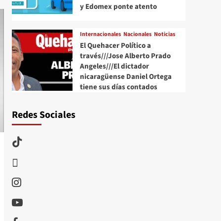
y Edomex ponte atento
Internacionales
Nacionales
Noticias
El Quehacer Político a
través///Jose Alberto Prado
Angeles///El dictador
nicaragüense Daniel Ortega
tiene sus días contados
Redes Sociales
TikTok
threads
Instagram
Youtube
Facebook