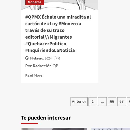
Moneros
trazo
tra
editorial///Nacidas
edit
para
Ref
#QPMX Échale una miradita al
extinguirse
#Qu
cartón de #Luy #Monero a
#QuehacerPolitico
#In
través de su trazo
#InquiriendoLaNoticia
editorial///Migrantes
#QuehacerPolitico
#InquiriendoLaNoticia
6 febrero, 2024
0
Por Redacción QP
Read
Read More
more
about
#QPMX
Échale
Paginación
Anterior
1
66
67
…
una
de
miradita
al
Te pueden interesar
entradas
cartón
de
#Luy