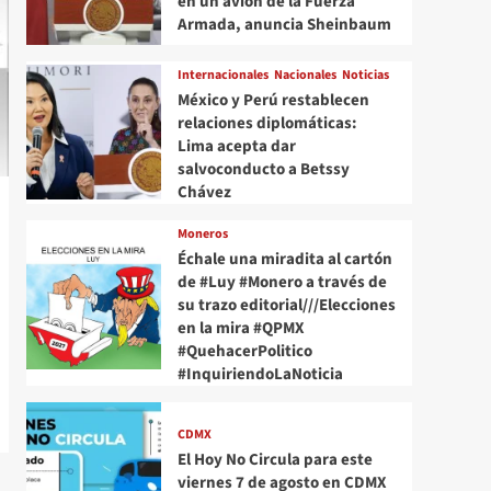
en un avión de la Fuerza
Armada, anuncia Sheinbaum
Internacionales
Nacionales
Noticias
México y Perú restablecen
relaciones diplomáticas:
Lima acepta dar
salvoconducto a Betssy
Chávez
Moneros
Échale una miradita al cartón
de #Luy #Monero a través de
su trazo editorial///Elecciones
en la mira #QPMX
#QuehacerPolitico
#InquiriendoLaNoticia
CDMX
El Hoy No Circula para este
viernes 7 de agosto en CDMX