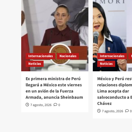
#Monero
a
través
de
su
trazo
editorial///Migrantes
#QuehacerPolitico
#InquiriendoLaNoticia
Internacionales
Nacionales
Internacionales
Noticias
Noticias
Ex primera ministra de Perú
México y Perú re
llegará a México este viernes
relaciones diplom
en un avión de la Fuerza
Lima acepta dar
Armada, anuncia Sheinbaum
salvoconducto a 
Chávez
7 agosto, 2026
0
7 agosto, 2026
0