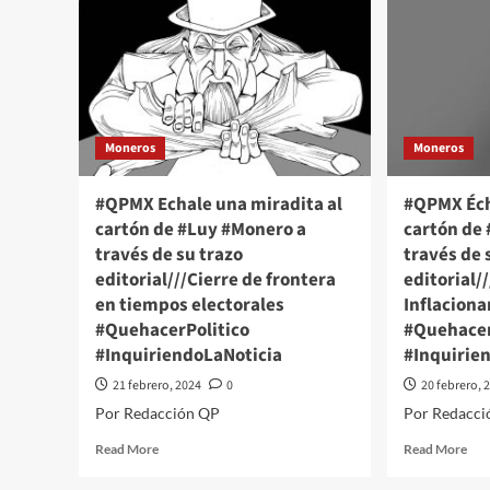
Moneros
Moneros
#QPMX Echale una miradita al
#QPMX Éch
cartón de #Luy #Monero a
cartón de
través de su trazo
través de 
editorial///Cierre de frontera
editorial/
en tiempos electorales
Inflaciona
#QuehacerPolitico
#Quehacer
#InquiriendoLaNoticia
#Inquirie
21 febrero, 2024
0
20 febrero, 
Por Redacción QP
Por Redacci
Read
Rea
Read More
Read More
more
mor
about
abo