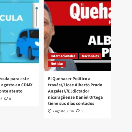
Internacionales
Nacionales
Noticias
rcula para este
El Quehacer Político a
e agosto en CDMX
través///Jose Alberto Prado
onte atento
Angeles///El dictador
nicaragüense Daniel Ortega
26
0
tiene sus días contados
7 agosto, 2026
0