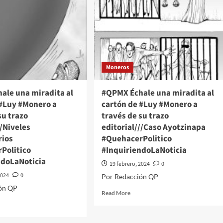
Moneros
ale una miradita al
#QPMX Échale una miradita al
 #Luy #Monero a
cartón de #Luy #Monero a
su trazo
través de su trazo
//Niveles
editorial///Caso Ayotzinapa
rios
#QuehacerPolitico
Politico
#InquiriendoLaNoticia
ndoLaNoticia
19 febrero, 2024
0
2024
0
Por Redacción QP
ón QP
Read
Read More
more
d
about
e
#QPMX
ut