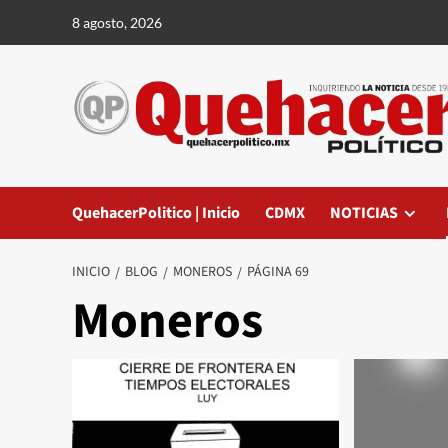
Saltar
8 agosto, 2026
al
contenido
QuehacerPolitico | Inicio
CDMX
NOTICIAS
INICIO
BLOG
MONEROS
PÁGINA 69
Moneros