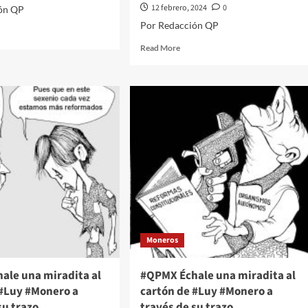
12 febrero, 2024
0
ón QP
Por Redacción QP
d
e
Read
Read More
ut
more
PMX
about
ale
#QPMX
Échale
adita
una
miradita
tón
al
cartón
y
de
nero
#Luy
#Monero
vés
a
través
de
zo
Moneros
su
orial///Migrantes
trazo
ehacerPolitico
editorial///Rechazo
ale una miradita al
#QPMX Échale una miradita al
quiriendoLaNoticia
a
 #Luy #Monero a
cartón de #Luy #Monero a
la
su trazo
través de su trazo
reforma