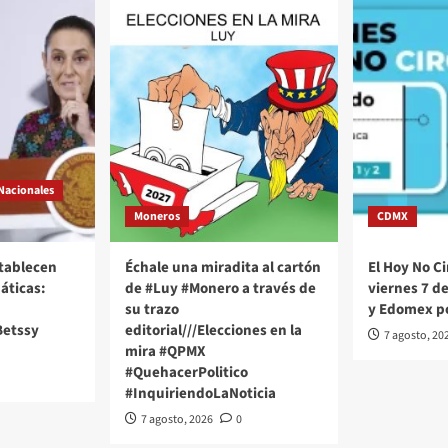
Nacionales
Moneros
CDMX
stablecen
Échale una miradita al cartón
El Hoy No Ci
áticas:
de #Luy #Monero a través de
viernes 7 d
su trazo
y Edomex p
Betssy
editorial///Elecciones en la
7 agosto, 20
mira #QPMX
#QuehacerPolitico
#InquiriendoLaNoticia
7 agosto, 2026
0