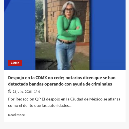
FIFA
rinde
emotivo
mensaje
tras
el
retiro
de
Memo
Ochoa:
“Una
CDMX
verdadera
leyenda”;
tenía
Despojo en la CDMX no cede; notarios dicen que se han
ofertas
detectado bandas operando con ayuda de criminales
de
Chipre,
23 julio, 2026
0
Sudamérica
Por Redacción QP El despojo en la Ciudad de México se afianza
y
como el delito que las autoridades...
la
MLS
Read
Read More
para
more
continuar
about