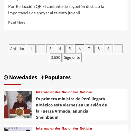
Por Redacción QP El cantante de reguetón destacó la
importancia de apoyar al talento juvenil...
Read
Read More
more
about
Gobierno
de
Paginación
Anterior
1
3
4
5
7
8
9
…
6
…
Sheinbaum
de
invita
3,580
Siguiente
a
entradas
“El
Bogueto”
Novedades
Populares
a
la
conferencia
Internacionales
Nacionales
Noticias
matutina
Ex primera ministra de Perú llegará
para
a México este viernes en un avión de
promover
programa
la Fuerza Armada, anuncia
Sheinbaum
Internacionales
Nacionales
Noticias