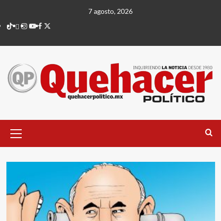
Saltar
7 agosto, 2026
al
TikTok
threads
Instagram
Youtube
Facebook
X
contenido
Menú
principal
Blog