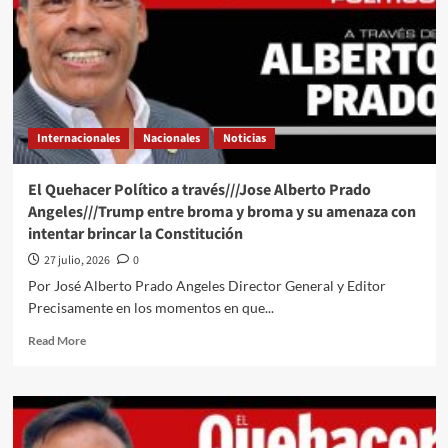
de
#Luy
#Monero
a
través
de
su
Internacionales
Nacionales
Noticias
trazo
editorial///RUFFO
Y
El Quehacer Político a través///Jose Alberto Prado
LAS
Angeles///Trump entre broma y broma y su amenaza con
RECOMENDACIONES
intentar brincar la Constitución
DE
SU
27 julio, 2026
0
DEFENSA
Por José Alberto Prado Angeles Director General y Editor
#QPMX
Precisamente en los momentos en que...
#QuehacerPolitico
#InquiriendoLaNoticia
Read
Read More
more
about
El
Quehacer
Político