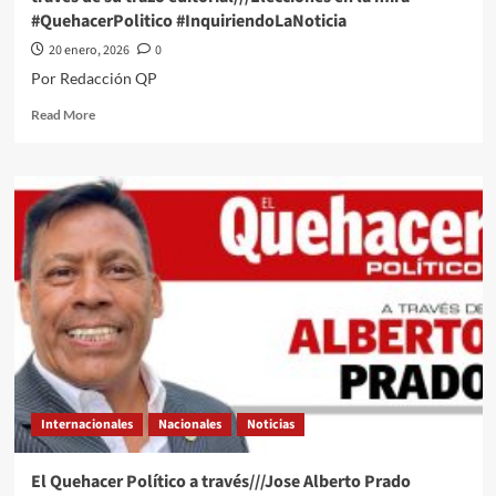
#QuehacerPolitico #InquiriendoLaNoticia
20 enero, 2026
0
Por Redacción QP
Read
Read More
more
about
#QPMX
Échale
una
miradita
al
cartón
de
#Luy
#Monero
a
través
de
Internacionales
Nacionales
Noticias
su
trazo
editorial///Elecciones
El Quehacer Político a través///Jose Alberto Prado
en