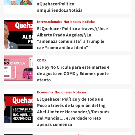
Trump
#QuehacerPolitico
#InquiriendoLaNoticia
Internacionales
Nacionales
Noticias
El Quehacer Político a través///Jose
Alberto Prado Angeles///La
“amenaza comunista” a Trump le
cae “como anillo al dedo”
CDMX
El Hoy No Circula para este martes 4
de agosto en CDMX y Edomex ponte
atento
Economía
Nacionales
Noticias
El Quehacer Político y de Todo un
Poco a través de la opinión del Ing
Abel Jiménez Hernandez///Después
del Mundial… el verdadero reto
apenas comienza