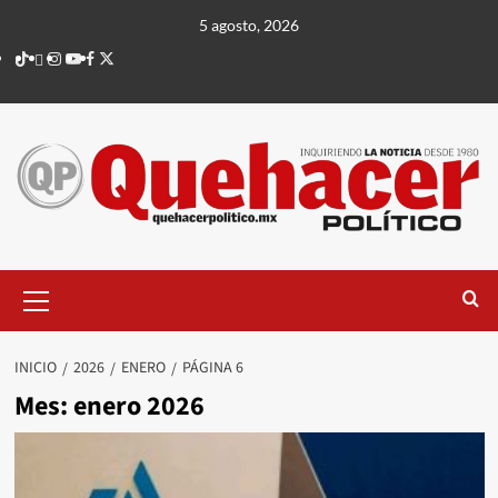
Saltar
5 agosto, 2026
al
TikTok
threads
Instagram
Youtube
Facebook
X
contenido
Menú
principal
INICIO
2026
ENERO
PÁGINA 6
Mes:
enero 2026