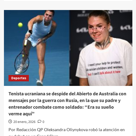
about
Gobierno
de
Sheinbaum
realiza
el
tercer
envío
masivo
de
37
reos
a
Deportes
Estados
Unidos
en
Tenista ucraniana se despide del Abierto de Australia con
primer
mensajes por la guerra con Rusia, en la que su padre y
aniversario
entrenador combate como soldado: “Era su sueño
de
verme aquí”
Trump
20 enero, 2026
0
Por Redacción QP Oleksandra Oliynykova robó la atención en