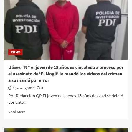
una
leve
mejoría
en
exportaciones
a
nivel
nacional
CDMX
Ulises “N” el joven de 18 años es vinculado a proceso por
el asesinato de ‘El Mogli’ le mandó los videos del crimen
a su mamá por error
20 enero, 2026
0
Por Redacción QP El joven de apenas 18 años de edad se delató
por ante...
Read
Read More
more
about
Ulises