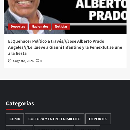
Deportes
Nacionales
Noticias
El Quehacer Político a través///Jose Alberto Prado
Angeles///Le llueve a Gianni Infantino y la Femexfut se une
a la fiesta
4 agosto, 2026
0
Categorías
CDMX
CULTURA Y ENTRETENIMIENTO
DEPORTES