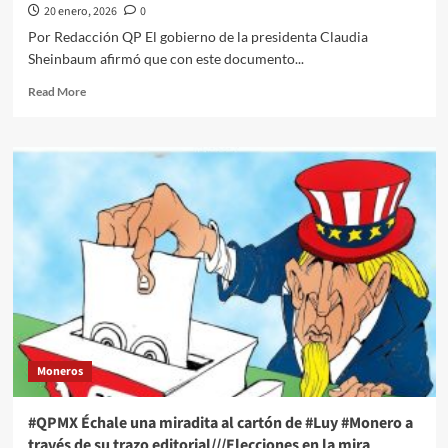
María
20 enero, 2026
0
Alcalde
Por Redacción QP El gobierno de la presidenta Claudia
y
Sheinbaum afirmó que con este documento...
Andy
López
Read
Read More
Beltrán
more
about
La
“Credencial
de
Salud”,
un
nuevo
registro
de
huellas
y
fotografías
de
Moneros
todos
los
mexicanos
#QPMX Échale una miradita al cartón de #Luy #Monero a
través de su trazo editorial///Elecciones en la mira