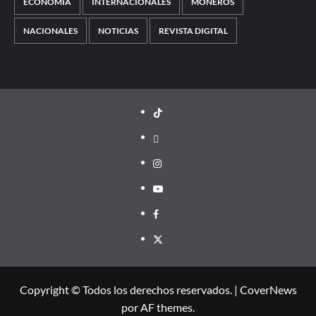
ECONOMÍA
INTERNACIONALES
MONEROS
NACIONALES
NOTICIAS
REVISTA DIGITAL
TikTok
threads
Instagram
Youtube
Facebook
X
Copyright © Todos los derechos reservados.
|
CoverNews
por AF themes.