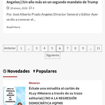
Angeles///Un año más en un segundo mandato de Trump
la
mira
20 enero, 2026
0
#QuehacerPolitico
Por José Alberto Prado Angeles Director General y Editor Ayer
#InquiriendoLaNoticia
se dio a conocer el...
Read
Read More
more
about
El
Quehacer
Paginación
Anterior
1
3
4
5
7
8
9
11
…
6
…
Político
de
a
Siguiente
través///Jose
entradas
Alberto
Prado
Novedades
Populares
Angeles///Un
año
más
Moneros
en
Échale una miradita al cartón de
un
#Luy #Monero a través de su trazo
segundo
mandato
editorial///NO A LA REGRESIÓN
de
DEMOCRÁTICA #QPMX