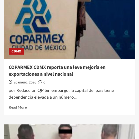
CDMX
COPARMEX CDMX reporta una leve mejoría en
exportaciones a nivel nacional
20 enero, 2026
0
por Redacción QP Sin embargo, la capital del país tiene
dependencia elevada a un número...
Read
Read More
more
about
COPARMEX
CDMX
reporta