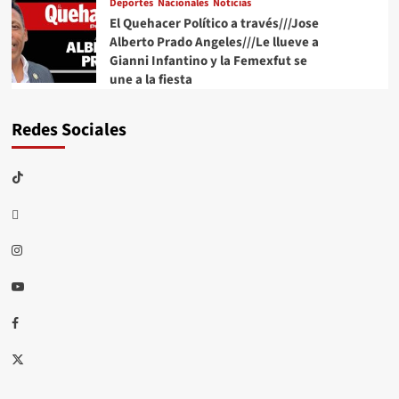
Deportes
Nacionales
Noticias
El Quehacer Político a través///Jose
Alberto Prado Angeles///Le llueve a
Gianni Infantino y la Femexfut se
une a la fiesta
Redes Sociales
TikTok
threads
Instagram
Youtube
Facebook
X