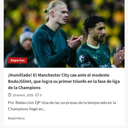
“N”
el
joven
de
18
años
es
vinculado
a
proceso
por
Deportes
el
asesinato
de
¡Humillado! El Manchester City cae ante el modesto
‘El
Bodo/Glimt, que logra su primer triunfo en la fase de liga
Mogli’
de la Champions
le
mandó
20 enero, 2026
0
los
Por Redacción QP Una de las sorpresas de la temporada en la
videos
Champions llegó en...
del
crimen
Read
Read More
a
more
su