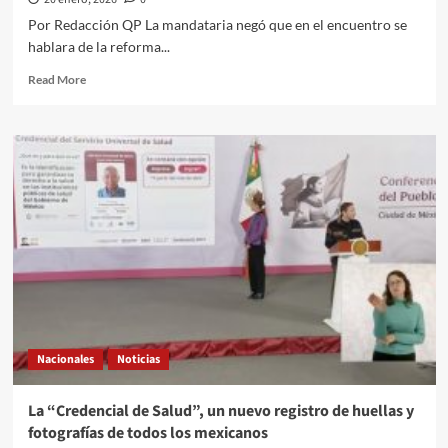
Por Redacción QP La mandataria negó que en el encuentro se
hablara de la reforma...
Read
Read More
more
about
“Los
invité
y
los
saludé”:
Sheinbaum
evade
detallar
los
temas
que
abordó
Nacionales
Noticias
en
su
reunión
La “Credencial de Salud”, un nuevo registro de huellas y
con
fotografías de todos los mexicanos
Luisa