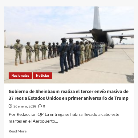
about
mamá
¡Humillado!
por
El
error
Manchester
City
cae
ante
el
modesto
Bodo/Glimt,
que
logra
su
Nacionales
Noticias
primer
triunfo
en
Gobierno de Sheinbaum realiza el tercer envío masivo de
la
37 reos a Estados Unidos en primer aniversario de Trump
fase
de
20 enero, 2026
0
liga
Por Redacción QP La entrega se habría llevado a cabo este
de
martes en el Aeropuerto...
la
Champions
Read
Read More
more