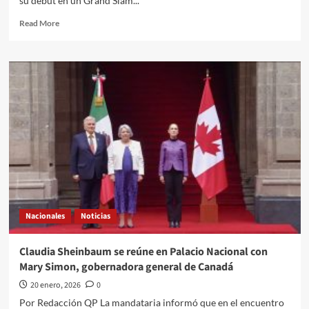
su debut en un Grand Slam...
Read
Read More
more
about
Tenista
ucraniana
se
despide
del
Abierto
de
Australia
con
mensajes
por
la
Nacionales
Noticias
guerra
con
Rusia,
Claudia Sheinbaum se reúne en Palacio Nacional con
en
Mary Simon, gobernadora general de Canadá
la
que
20 enero, 2026
0
su
Por Redacción QP La mandataria informó que en el encuentro