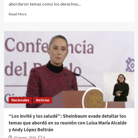
padre
abordaron temas como los derechos...
y
entrenador
Read
Read More
combate
more
como
about
soldado:
Claudia
“Era
Sheinbaum
su
se
sueño
reúne
verme
en
aquí”
Palacio
Nacional
con
Mary
Simon,
gobernadora
general
Nacionales
Noticias
de
Canadá
“Los invité y los saludé”: Sheinbaum evade detallar los
temas que abordó en su reunión con Luisa María Alcalde
y Andy López Beltrán
20 enero, 2026
0