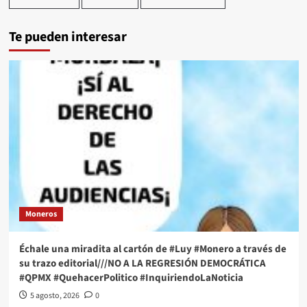
Te pueden interesar
Moneros
Échale una miradita al cartón de #Luy #Monero a través de
su trazo editorial///NO A LA REGRESIÓN DEMOCRÁTICA
#QPMX #QuehacerPolitico #InquiriendoLaNoticia
5 agosto, 2026
0