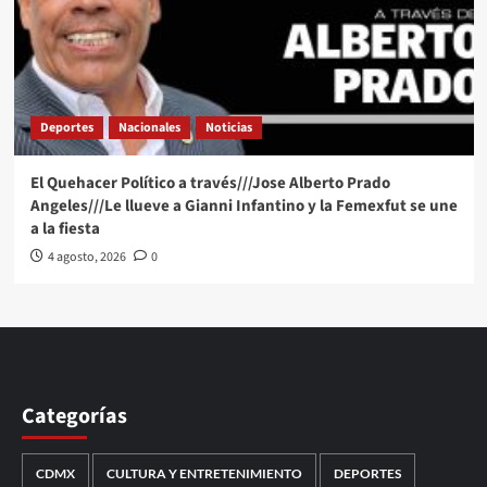
Deportes
Nacionales
Noticias
El Quehacer Político a través///Jose Alberto Prado
Angeles///Le llueve a Gianni Infantino y la Femexfut se une
a la fiesta
4 agosto, 2026
0
Categorías
CDMX
CULTURA Y ENTRETENIMIENTO
DEPORTES