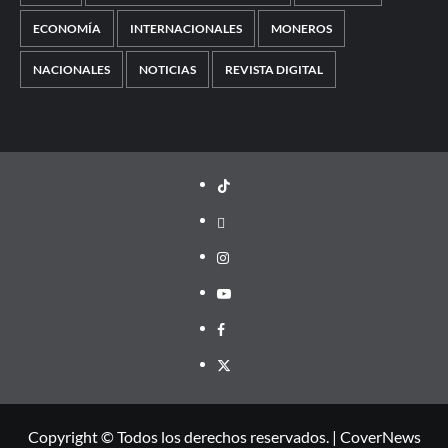
ECONOMÍA
INTERNACIONALES
MONEROS
NACIONALES
NOTICIAS
REVISTA DIGITAL
TikTok
threads
Instagram
Youtube
Facebook
X
Copyright © Todos los derechos reservados.
|
CoverNews