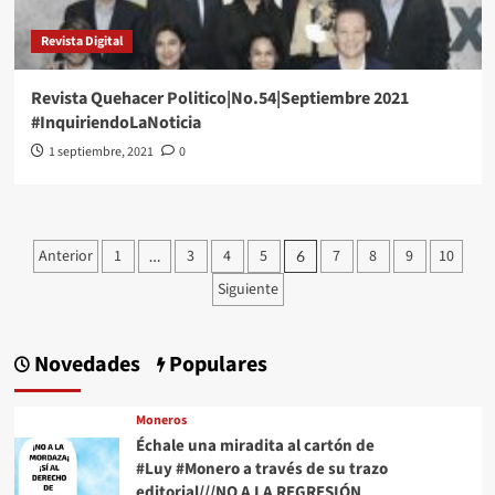
Revista Digital
Revista Quehacer Politico|No.54|Septiembre 2021
#InquiriendoLaNoticia
1 septiembre, 2021
0
Paginación
Anterior
1
3
4
5
7
8
9
10
…
6
de
Siguiente
entradas
Novedades
Populares
Moneros
Échale una miradita al cartón de
#Luy #Monero a través de su trazo
editorial///NO A LA REGRESIÓN