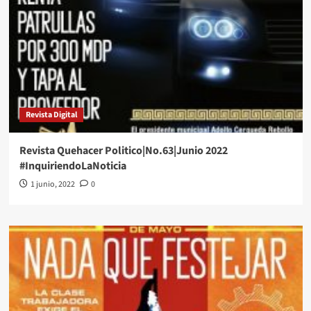
Revista Digital
Revista Quehacer Politico|No.63|Junio 2022
#InquiriendoLaNoticia
1 junio, 2022
0