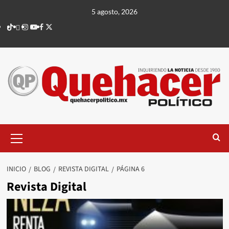
Saltar
5 agosto, 2026
al
TikTok
threads
Instagram
Youtube
Facebook
X
contenido
Menú
principal
INICIO
BLOG
REVISTA DIGITAL
PÁGINA 6
Revista Digital